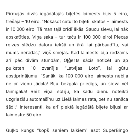
Pirmajās divās iegādātajās biļetēs laimests bijis 5 eiro,
trešajā – 10 eiro. “Nokasot ceturto biļeti, skatos – laimests
ir 10 000 eiro. Tā man tajā brīdī likās. Saucu sievu, lai nāk
apskatīties. Viņa saka – tur taču ir 100 000 eiro! Piecas
reizes slēdzu datoru iekšā un ārā, lai pārbaudītu, vai
mums nerādās,” viņš smejas. Kad laimests bija redzams
arī pēc divām stundām, Oļģerts sācis noticēt un ap
pulksten 10 zvanījis “Latvijas Loto”, lai gūtu
apstiprinājumu. “Sanāk, ka 100 000 eiro laimests nebija
ne ar vienu jādala! Biju bezgala priecīgs, un sieva vēl
laimīgāka! Reiz viņai solīju, ka kādu dienu noteikti
uzgriezīšu automašīnu uz Lielā laimes rata, bet nu sanāca
šādi.” Interesanti, ka arī piektā iegādātā biļete bijusi ar
laimestu: 50 eiro.
Guļko kungs “kopš seniem laikiem” esot SuperBingo