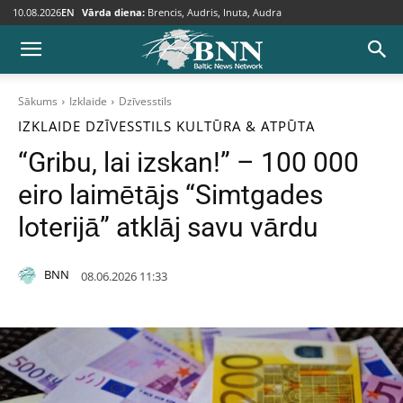
10.08.2026
EN
Vārda diena:
Brencis, Audris, Inuta, Audra
Sākums
Izklaide
Dzīvesstils
IZKLAIDE
DZĪVESSTILS
KULTŪRA & ATPŪTA
“Gribu, lai izskan!” – 100 000
eiro laimētājs “Simtgades
loterijā” atklāj savu vārdu
BNN
08.06.2026 11:33