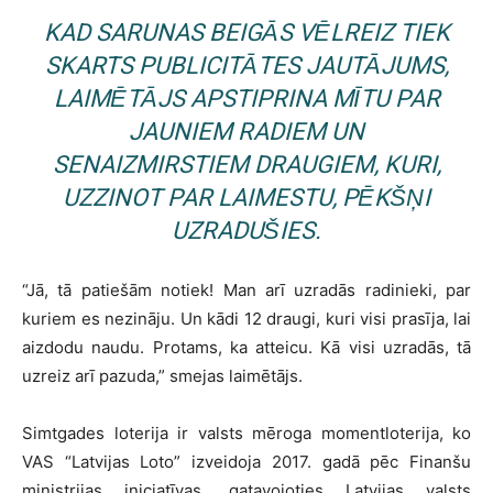
KAD SARUNAS BEIGĀS VĒLREIZ TIEK
SKARTS PUBLICITĀTES JAUTĀJUMS,
LAIMĒTĀJS APSTIPRINA MĪTU PAR
JAUNIEM RADIEM UN
SENAIZMIRSTIEM DRAUGIEM, KURI,
UZZINOT PAR LAIMESTU, PĒKŠŅI
UZRADUŠIES.
“Jā, tā patiešām notiek! Man arī uzradās radinieki, par
kuriem es nezināju. Un kādi 12 draugi, kuri visi prasīja, lai
aizdodu naudu. Protams, ka atteicu. Kā visi uzradās, tā
uzreiz arī pazuda,” smejas laimētājs.
Simtgades loterija ir valsts mēroga momentloterija, ko
VAS “Latvijas Loto” izveidoja 2017. gadā pēc Finanšu
ministrijas iniciatīvas, gatavojoties Latvijas valsts