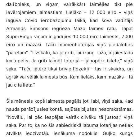
dalībnieks, un viņam vairākkārt laimējies tikt pie
ievērojamiem laimestiem. Lielāko – 12 000 eiro – viņš
ieguva Covid ierobežojumu laikā, kad šova vadītājs
Armands Simsons iegrieza Mazo laimes ratu. Tāpat
SuperBingo viņam ir gadījies 10 000 eiro laimests, 7000
eiro un mazāki. Taču momentloterijās viņš piedaloties
“paretam”. “Uzskatu, ka ja grib, lai izaug raža, ir jāiestāda
kartupelis. Ja grib laimēt loterijā – jānopērk biļete,” viņš
saka. “Taču jātērē tikai brīvie līdzekļi – tas ir skaidrs, un
agrāk vai vēlāk laimests būs. Kam lielāks, kam mazāks – tā
jau cita lieta.”
Šis mēnesis kopš laimesta pagājis ļoti labi, viņš saka. Kad
nauda parādījusies kontā, sajūtas bijušas neaprakstāmas.
“Novēlu, lai pēc iespējas vairāk cilvēku tā justos,” viņš
saka. Par to, ka no šīs sabiedriskā labuma loterijas netiek
atvilkts iedzīvotāju ienākuma nodoklis, Guļko kungs