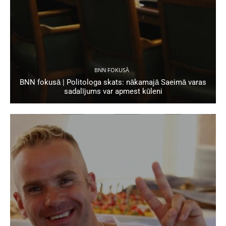
BNN FOKUSĀ
BNN fokusā | Politologa skats: nākamajā Saeimā varas
sadalījums var apmest kūleni