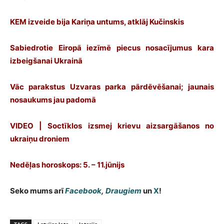
KEM izveide bija Kariņa untums, atklāj Kučinskis
Sabiedrotie Eiropā iezīmē piecus nosacījumus kara
izbeigšanai Ukrainā
Vāc parakstus Uzvaras parka pārdēvēšanai; jaunais
nosaukums jau padomā
VIDEO | Soctīklos izsmej krievu aizsargāšanos no
ukraiņu droniem
Nedēļas horoskops: 5. – 11.jūnijs
Seko mums arī
Facebook
,
Draugiem
un
X
!