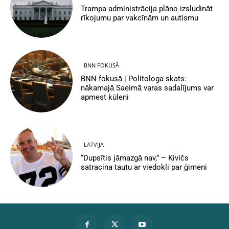
Trampa administrācija plāno izsludināt
rīkojumu par vakcīnām un autismu
BNN FOKUSĀ
BNN fokusā | Politologa skats:
nākamajā Saeimā varas sadalījums var
apmest kūleni
LATVIJA
“Dupsītis jāmazgā nav,” – Kivičs
satracina tautu ar viedokli par ģimeni