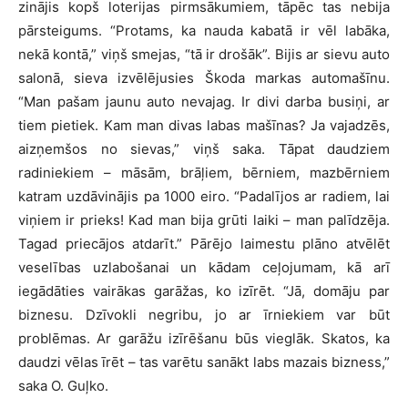
zinājis kopš loterijas pirmsākumiem, tāpēc tas nebija
pārsteigums. “Protams, ka nauda kabatā ir vēl labāka,
nekā kontā,” viņš smejas, “tā ir drošāk”. Bijis ar sievu auto
salonā, sieva izvēlējusies Škoda markas automašīnu.
“Man pašam jaunu auto nevajag. Ir divi darba busiņi, ar
tiem pietiek. Kam man divas labas mašīnas? Ja vajadzēs,
aizņemšos no sievas,” viņš saka. Tāpat daudziem
radiniekiem – māsām, brāļiem, bērniem, mazbērniem
katram uzdāvinājis pa 1000 eiro. “Padalījos ar radiem, lai
viņiem ir prieks! Kad man bija grūti laiki – man palīdzēja.
Tagad priecājos atdarīt.” Pārējo laimestu plāno atvēlēt
veselības uzlabošanai un kādam ceļojumam, kā arī
iegādāties vairākas garāžas, ko izīrēt. “Jā, domāju par
biznesu. Dzīvokli negribu, jo ar īrniekiem var būt
problēmas. Ar garāžu izīrēšanu būs vieglāk. Skatos, ka
daudzi vēlas īrēt – tas varētu sanākt labs mazais bizness,”
saka O. Guļko.