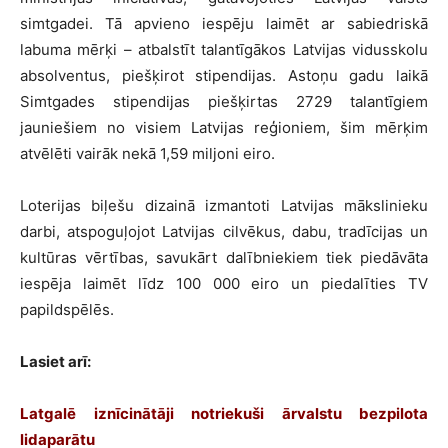
simtgadei. Tā apvieno iespēju laimēt ar sabiedriskā
labuma mērķi – atbalstīt talantīgākos Latvijas vidusskolu
absolventus, piešķirot stipendijas. Astoņu gadu laikā
Simtgades stipendijas piešķirtas 2729 talantīgiem
jauniešiem no visiem Latvijas reģioniem, šim mērķim
atvēlēti vairāk nekā 1,59 miljoni eiro.
Loterijas biļešu dizainā izmantoti Latvijas mākslinieku
darbi, atspoguļojot Latvijas cilvēkus, dabu, tradīcijas un
kultūras vērtības, savukārt dalībniekiem tiek piedāvāta
iespēja laimēt līdz 100 000 eiro un piedalīties TV
papildspēlēs.
Lasiet arī:
Latgalē iznīcinātāji notriekuši ārvalstu bezpilota
lidaparātu