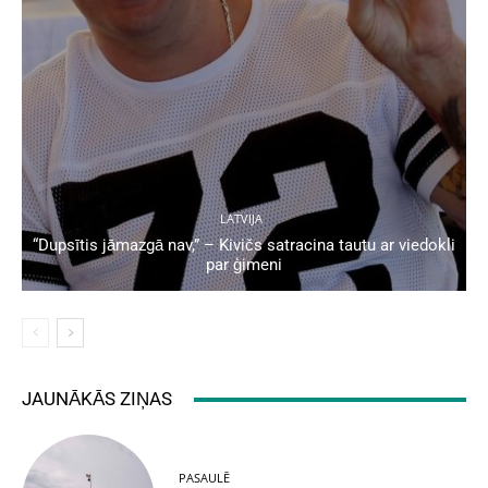
LATVIJA
“Dupsītis jāmazgā nav,” – Kivičs satracina tautu ar viedokli
par ģimeni
JAUNĀKĀS ZIŅAS
PASAULĒ