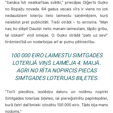
“Sanāca īsti neatkarības svētki,” priecājas Oļģerts Guļko
no Ropažu novada. 64 gadus vecais vīrs ir viens no ļoti
nedaudziem loteriju lielo laimestu saņēmējiem, kurš
neiebilst pret publicitāti. Tieši otrādi – to ierosina. “Man
nav, ko slēpt! Daudzi netic manam laimestam, tāpēc gribu,
lai izskan!” viņš smejas. O. Guļko strādā “pats uz sevi”
tirdzniecībā un nodarbojas arī ar putnu pētniecību.
100 000 EIRO LAIMESTU SIMTGADES
LOTERIJĀ VIŅŠ LAIMĒJA 4. MAIJĀ.
AGRI NO RĪTA NOPIRCIS PIECAS
SIMTGADES LOTERIJAS BIĻETES.
“Torīt piecēlos, ieslēdzu datoru un nolēmu nopirkt
Simtgades loterijas biļetes, lai piereģistrētu papildspēlei,
kurā četri dalībnieki izlozētu 100 000 eiro. Tāds bija mans
nodoms.”