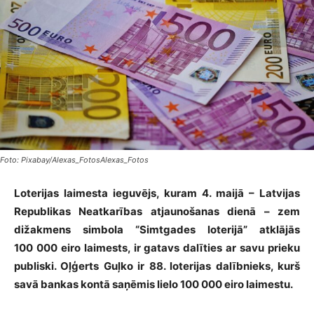
Foto: Pixabay/Alexas_FotosAlexas_Fotos
Loterijas laimesta ieguvējs, kuram 4. maijā – Latvijas
Republikas Neatkarības atjaunošanas dienā – zem
dižakmens simbola “Simtgades loterijā” atklājās
100 000 eiro laimests, ir gatavs dalīties ar savu prieku
publiski. Oļģerts Guļko ir 88. loterijas dalībnieks, kurš
savā bankas kontā saņēmis lielo 100 000 eiro laimestu.