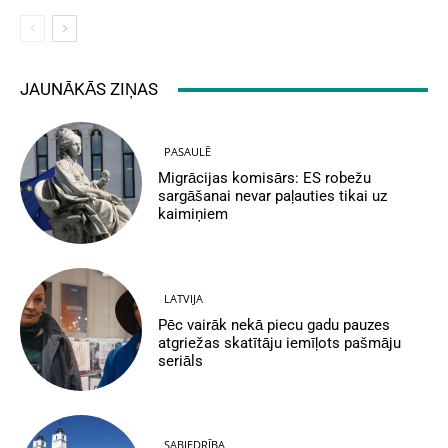
JAUNĀKĀS ZIŅAS
PASAULĒ
Migrācijas komisārs: ES robežu
sargāšanai nevar paļauties tikai uz
kaimiņiem
LATVIJA
Pēc vairāk nekā piecu gadu pauzes
atgriežas skatītāju iemīļots pašmāju
seriāls
SABIEDRĪBA