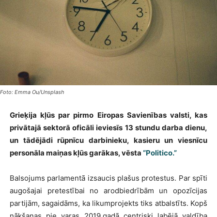
Foto: Emma Ou/Unsplash
Grieķija kļūs par pirmo Eiropas Savienības valsti, kas
privātajā sektorā oficāli ieviesīs 13 stundu darba dienu,
un tādējādi rūpnīcu darbinieku, kasieru un viesnīcu
personāla maiņas kļūs garākas, vēsta
“Politico.”
Balsojums parlamentā izsaucis plašus protestus. Par spīti
augošajai pretestībai no arodbiedrībām un opozīcijas
partijām, sagaidāms, ka likumprojekts tiks atbalstīts. Kopš
nākšanas pie varas 2019.gadā centriski labējā valdība