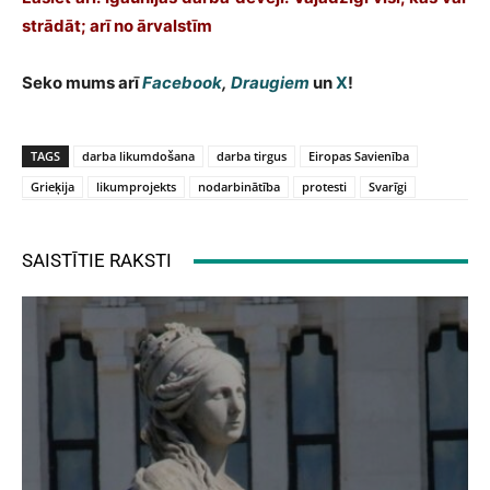
strādāt; arī no ārvalstīm
Seko mums arī
Facebook
,
Draugiem
un
X
!
TAGS
darba likumdošana
darba tirgus
Eiropas Savienība
Grieķija
likumprojekts
nodarbinātība
protesti
Svarīgi
SAISTĪTIE RAKSTI