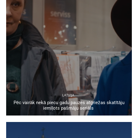
LATVIJA
Pēc vairāk nekā piecu gadu pauzes atgriežas skatītāju
iemīļots pašmāju seriāls