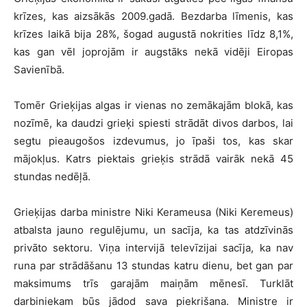
krīzes, kas aizsākās 2009.gadā. Bezdarba līmenis, kas
krīzes laikā bija 28%, šogad augustā nokrities līdz 8,1%,
kas gan vēl joprojām ir augstāks nekā vidēji Eiropas
Savienībā.
Tomēr Grieķijas algas ir vienas no zemākajām blokā, kas
nozīmē, ka daudzi grieķi spiesti strādāt divos darbos, lai
segtu pieaugošos izdevumus, jo īpaši tos, kas skar
mājokļus. Katrs piektais grieķis strādā vairāk nekā 45
stundas nedēļā.
Grieķijas darba ministre Niki Kerameusa (Niki Keremeus)
atbalsta jauno regulējumu, un sacīja, ka tas atdzīvinās
privāto sektoru. Viņa intervijā televīzijai sacīja, ka nav
runa par strādāšanu 13 stundas katru dienu, bet gan par
maksimums trīs garajām maiņām mēnesī. Turklāt
darbiniekam būs jādod sava piekrišana. Ministre ir