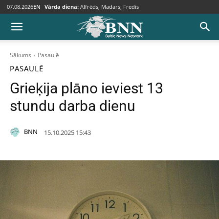
07.08.2026
EN
Vārda diena:
Alfrēds, Madars, Fredis
Sākums
Pasaulē
PASAULĒ
Grieķija plāno ieviest 13
stundu darba dienu
BNN
15.10.2025 15:43