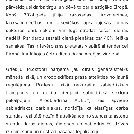
pārveidojusi darba tirgu, un dēvē to par elastīgāko Eiropā.
Kopš 2024.gada jūlija ražošanas, tirdzniecības,
lauksaimniecības un atsevišķos apkalpojošās jomas
sektoros darbiniekiem var lūgt strādāt sešas dienas
nedēļā. Par darbu sestajā dienā pienākas par 40% lielāka
samaksa. Tas ir ievērojams pretstats vispārējai tendencei
Eiropā, kur lūkojas četru dienu darba nedēļas virzienā.
Grieķiju 14.oktobrī pārņēma jau otrais ģenerālstreiks
mēneša laikā, un arodbiedrības prasa atteikties no jaunā
regulējuma. Protestu laikā nekursēja sabiedriskais
transports un nebija pieejami sabiedriskā sektora
pakalpojumi. Arodbiedrība ADEDY, kas apvieno
sabiedriskos darbiniekus, norādīja, ka elastīgas darba
stundas realitātē nozīmē atteikšanos no standarta astoņu
stundu darba dienas, ģimenes un sabiedriskās dzīves
iznīcināšanu un nostrādināšanas legalizāciju.