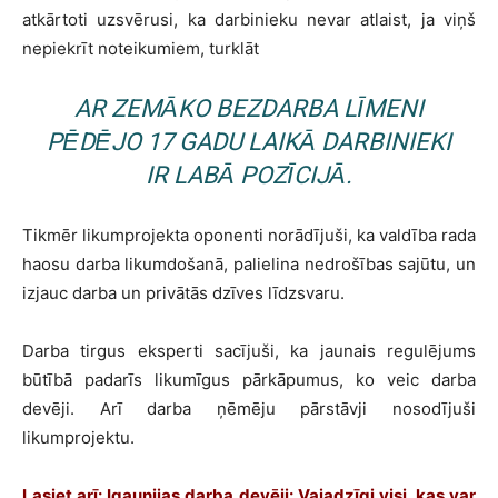
atkārtoti uzsvērusi, ka darbinieku nevar atlaist, ja viņš
nepiekrīt noteikumiem, turklāt
AR ZEMĀKO BEZDARBA LĪMENI
PĒDĒJO 17 GADU LAIKĀ DARBINIEKI
IR LABĀ POZĪCIJĀ.
Tikmēr likumprojekta oponenti norādījuši, ka valdība rada
haosu darba likumdošanā, palielina nedrošības sajūtu, un
izjauc darba un privātās dzīves līdzsvaru.
Darba tirgus eksperti sacījuši, ka jaunais regulējums
būtībā padarīs likumīgus pārkāpumus, ko veic darba
devēji. Arī darba ņēmēju pārstāvji nosodījuši
likumprojektu.
Lasiet arī: Igaunijas darba devēji: Vajadzīgi visi, kas var