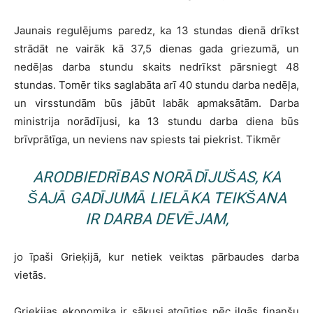
Jaunais regulējums paredz, ka 13 stundas dienā drīkst
strādāt ne vairāk kā 37,5 dienas gada griezumā, un
nedēļas darba stundu skaits nedrīkst pārsniegt 48
stundas. Tomēr tiks saglabāta arī 40 stundu darba nedēļa,
un virsstundām būs jābūt labāk apmaksātām. Darba
ministrija norādījusi, ka 13 stundu darba diena būs
brīvprātīga, un neviens nav spiests tai piekrist. Tikmēr
ARODBIEDRĪBAS NORĀDĪJUŠAS, KA
ŠAJĀ GADĪJUMĀ LIELĀKA TEIKŠANA
IR DARBA DEVĒJAM,
jo īpaši Grieķijā, kur netiek veiktas pārbaudes darba
vietās.
Grieķijas ekonomika ir sākusi atgūties pēc ilgās finanšu