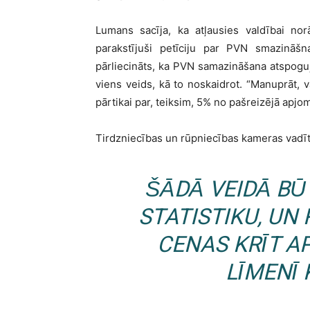
Lumans sacīja, ka atļausies valdībai norā
parakstījuši petīciju par PVN smazināšna
pārliecināts, ka PVN samazināšana atspoguļ
viens veids, kā to noskaidrot. “Manuprāt,
pārtikai par, teiksim, 5% no pašreizējā apjo
Tirdzniecības un rūpniecības kameras vadītā
ŠĀDĀ VEIDĀ BŪ
STATISTIKU, UN 
CENAS KRĪT 
LĪMENĪ 