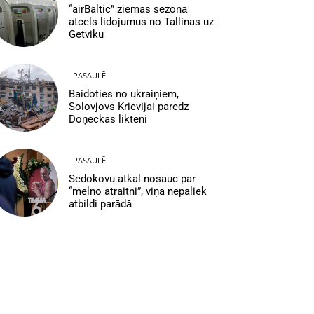
“airBaltic” ziemas sezonā
atcels lidojumus no Tallinas uz
Getviku
PASAULĒ
Baidoties no ukraiņiem,
Solovjovs Krievijai paredz
Doņeckas likteni
PASAULĒ
Sedokovu atkal nosauc par
“melno atraitni”, viņa nepaliek
atbildi parādā