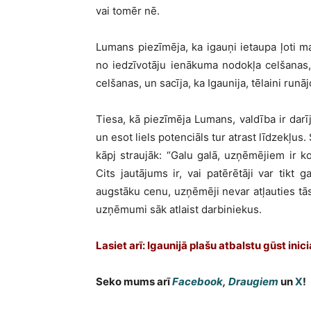
vai tomēr nē.
Lumans piezīmēja, ka igauņi ietaupa ļoti maz
no iedzīvotāju ienākuma nodokļa celšanas, 
celšanas, un sacīja, ka Igaunija, tēlaini runā
Tiesa, kā piezīmēja Lumans, valdība ir darīj
un esot liels potenciāls tur atrast līdzekļus.
kāpj straujāk: “Galu galā, uzņēmējiem ir 
Cits jautājums ir, vai patērētāji var tikt 
augstāku cenu, uzņēmēji nevar atļauties tā
uzņēmumi sāk atlaist darbiniekus.
Lasiet arī: Igaunijā plašu atbalstu gūst in
Seko mums arī
Facebook
,
Draugiem
un
X
!