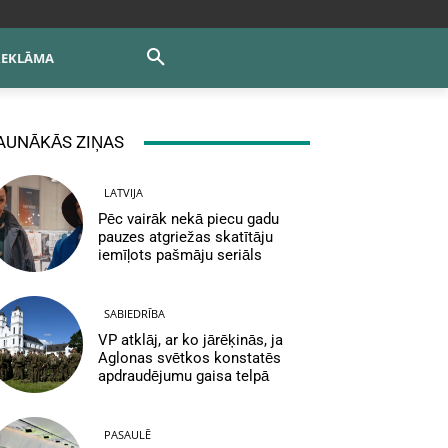
REKLĀMA
AUNĀKĀS ZIŅAS
LATVIJA
Pēc vairāk nekā piecu gadu
pauzes atgriežas skatītāju
iemīļots pašmāju seriāls
SABIEDRĪBA
VP atklāj, ar ko jārēķinās, ja
Aglonas svētkos konstatēs
apdraudējumu gaisa telpā
PASAULĒ