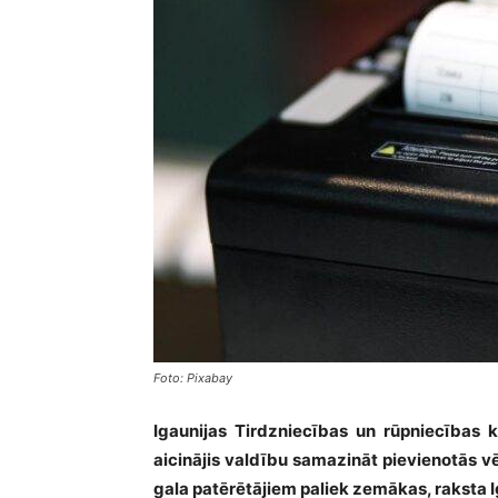
Foto: Pixabay
Igaunijas Tirdzniecības un rūpniecība
aicinājis valdību samazināt pievienotās vēr
gala patērētājiem paliek zemākas, raksta 