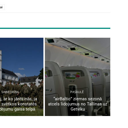
ai
SABIEDRĪBA
PASAULĒ
j, ar ko jārēķinās, ja
“airBaltic” ziemas sezonā
 svētkos konstatēs
atcels lidojumus no Tallinas uz
dējumu gaisa telpā
Getviku