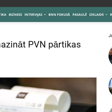
TIKA
BIZNESS
INTERVIJAS
BNN FOKUSĀ
PASAULĒ
IZKLAIDE
J
mazināt PVN pārtikas