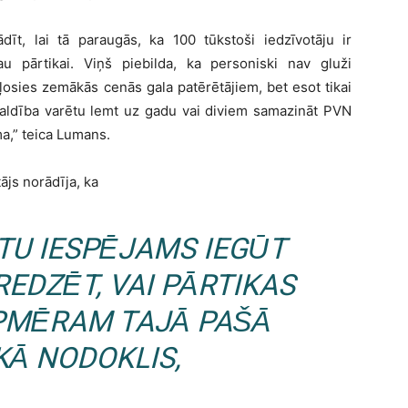
dīt, lai tā paraugās, ka 100 tūkstoši iedzīvotāju ir
u pārtikai. Viņš piebilda, ka personiski nav gluži
osies zemākās cenās gala patērētājiem, bet esot tikai
 valdība varētu lemt uz gadu vai diviem samazināt PVN
ma,” teica Lumans.
js norādīja, ka
TU IESPĒJAMS IEGŪT
REDZĒT, VAI PĀRTIKAS
APMĒRAM TAJĀ PAŠĀ
KĀ NODOKLIS,