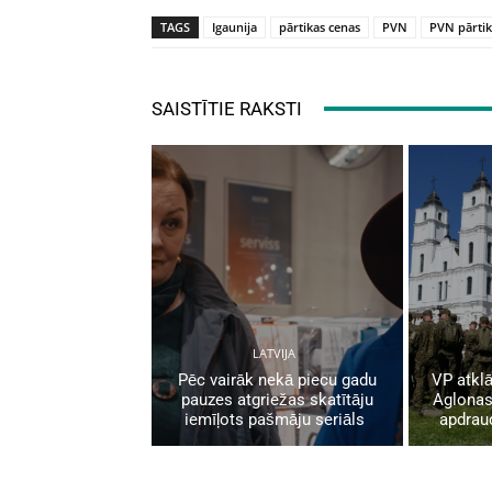
TAGS
Igaunija
pārtikas cenas
PVN
PVN pārtik
SAISTĪTIE RAKSTI
LATVIJA
Pēc vairāk nekā piecu gadu
VP atklā
pauzes atgriežas skatītāju
Aglonas
iemīļots pašmāju seriāls
apdrau