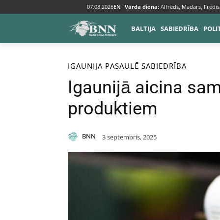
07.08.2026
EN
Vārda diena:
Alfrēds, Madars, Fredis
BALTIJA
SABIEDRĪBA
POLI
Sākums
Baltija
Igaunija
IGAUNIJA
PASAULĒ
SABIEDRĪBA
Igaunijā aicina sa
produktiem
BNN
3 septembris, 2025