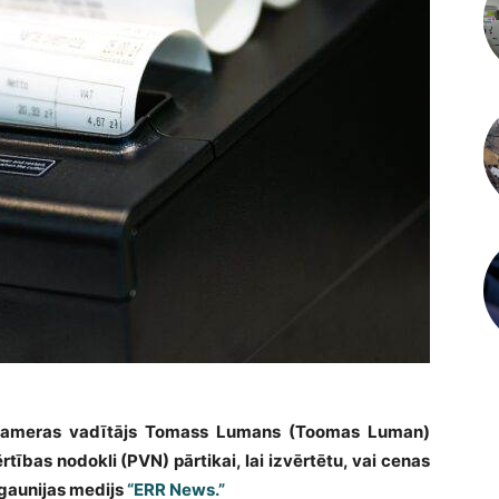
s kameras vadītājs Tomass Lumans (Toomas Luman)
tības nodokli (PVN) pārtikai, lai izvērtētu, vai cenas
Igaunijas medijs
“ERR News.”