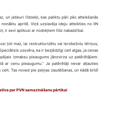
, un jebkuri līdzekļi, kas paliktu pāri pēc atteikšanās
nonāktu apritē. Viņš uzslavēja ideju atteikties no IIN
jot, ir sevi aplikusi ar nodokļiem līdz nabadzībai.
usi ļoti maz, lai restrukturizētu vai ierobežotu tēriņus,
 Speciālists uzsvēra, ka ir bezjēdzīgi celt algas, ja cenas
kopējais izmaksu pieaugums jānovirza uz patērētājiem.
galā ar cenu pieaugumu.” Ja patērētāji nevar atļauties
s celt. Tas noved pie peļņas zaudēšanas, un kādā brīdī
iciatīva par PVN samazināšanu pārtikai