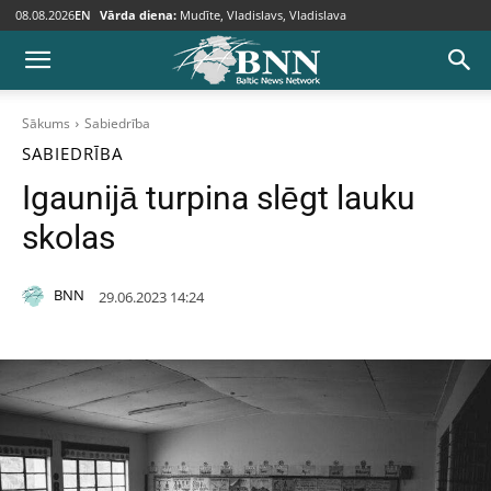
08.08.2026
EN
Vārda diena:
Mudīte, Vladislavs, Vladislava
Sākums
Sabiedrība
SABIEDRĪBA
Igaunijā turpina slēgt lauku
skolas
BNN
29.06.2023 14:24