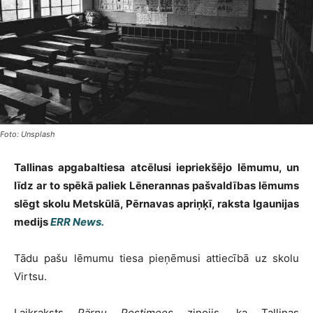
Foto: Unsplash
Tallinas apgabaltiesa atcēlusi iepriekšējo lēmumu, un
līdz ar to spēkā paliek Lēnerannas pašvaldības lēmums
slēgt skolu Metskūlā, Pērnavas apriņķī, raksta Igaunijas
medijs
ERR News.
Tādu pašu lēmumu tiesa pieņēmusi attiecībā uz skolu
Virtsu.
Laikraksts
Pärnu Postimees
ziņojis, ka Tallinas