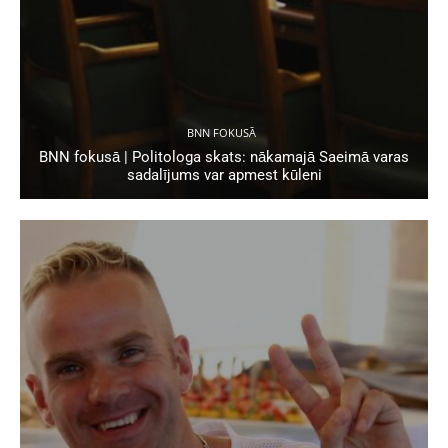
BNN FOKUSĀ
BNN fokusā | Politologa skats: nākamajā Saeimā varas
sadalījums var apmest kūleni