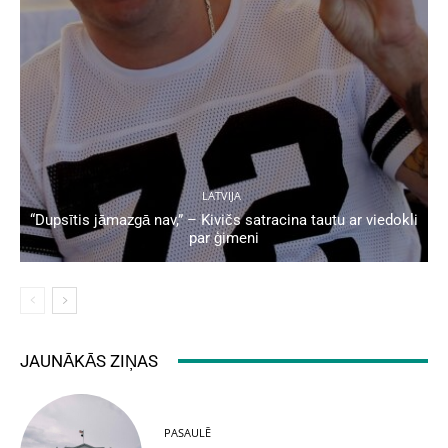
LATVIJA
“Dupsītis jāmazgā nav,” – Kivičs satracina tautu ar viedokli
par ģimeni
JAUNĀKĀS ZIŅAS
PASAULĒ