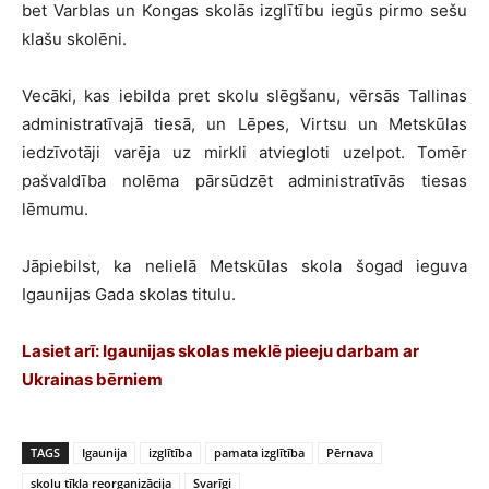
bet Varblas un Kongas skolās izglītību iegūs pirmo sešu
klašu skolēni.
Vecāki, kas iebilda pret skolu slēgšanu, vērsās Tallinas
administratīvajā tiesā, un Lēpes, Virtsu un Metskūlas
iedzīvotāji varēja uz mirkli atviegloti uzelpot. Tomēr
pašvaldība nolēma pārsūdzēt administratīvās tiesas
lēmumu.
Jāpiebilst, ka nelielā Metskūlas skola šogad ieguva
Igaunijas Gada skolas titulu.
Lasiet arī: Igaunijas skolas meklē pieeju darbam ar
Ukrainas bērniem
TAGS
Igaunija
izglītība
pamata izglītība
Pērnava
skolu tīkla reorganizācija
Svarīgi