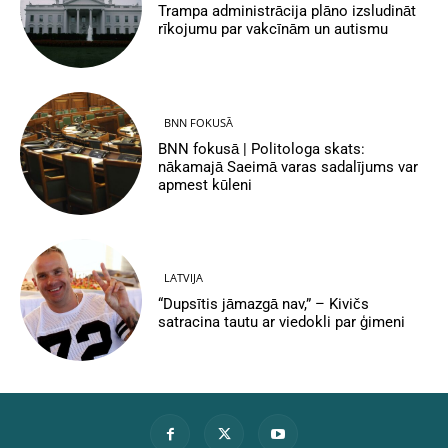
Trampa administrācija plāno izsludināt
rīkojumu par vakcīnām un autismu
BNN FOKUSĀ
BNN fokusā | Politologa skats:
nākamajā Saeimā varas sadalījums var
apmest kūleni
LATVIJA
“Dupsītis jāmazgā nav,” – Kivičs
satracina tautu ar viedokli par ģimeni