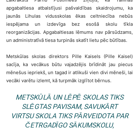
apgabaltiesa atbalstījusi pašvaldības skaidrojumu, ka
jaunās Lihulas vidusskolas ēkas celtniecība nebūs
iespējama un izdevīga bez esošā skolu tīkla
reorganizācijas. Apgabaltiesas lēmums nav pārsūdzams,
un administratīvā tiesa turpinās skatīt lietu pēc būtības.
Metskūlas skolas direktors Pille Kaisels (Pille Kaisel)
sacīja, ka vecākus būtu vajadzējis brīdināt jau piecus
mēnešus iepriekš, un tagad ir atlikuši vien divi mēneši, lai
vecāki varētu izlemt, kā turpmāk izglītot bērnus.
METSKŪLĀ UN LĒPĒ SKOLAS TIKS
SLĒGTAS PAVISAM, SAVUKĀRT
VIRTSU SKOLA TIKS PĀRVEIDOTA PAR
ČETRGADĪGO SĀKUMSKOLU,