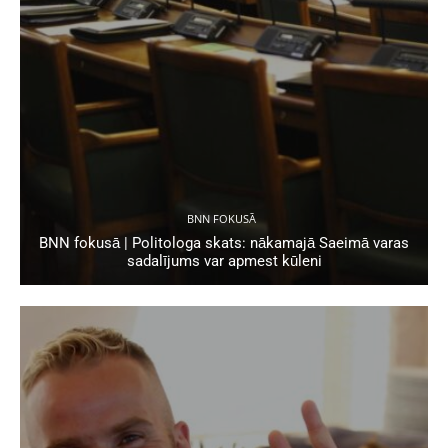
BNN FOKUSĀ
BNN fokusā | Politologa skats: nākamajā Saeimā varas
sadalījums var apmest kūleni