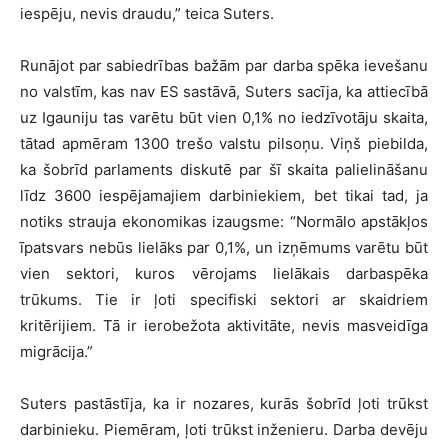
iespēju, nevis draudu,” teica Suters.
Runājot par sabiedrības bažām par darba spēka ievešanu
no valstīm, kas nav ES sastāvā, Suters sacīja, ka attiecībā
uz Igauniju tas varētu būt vien 0,1% no iedzīvotāju skaita,
tātad apmēram 1300 trešo valstu pilsoņu. Viņš piebilda,
ka šobrīd parlaments diskutē par šī skaita palielināšanu
līdz 3600 iespējamajiem darbiniekiem, bet tikai tad, ja
notiks strauja ekonomikas izaugsme: “Normālo apstākļos
īpatsvars nebūs lielāks par 0,1%, un izņēmums varētu būt
vien sektori, kuros vērojams lielākais darbaspēka
trūkums. Tie ir ļoti specifiski sektori ar skaidriem
kritērijiem. Tā ir ierobežota aktivitāte, nevis masveidīga
migrācija.”
Suters pastāstīja, ka ir nozares, kurās šobrīd ļoti trūkst
darbinieku. Piemēram, ļoti trūkst inženieru. Darba devēju