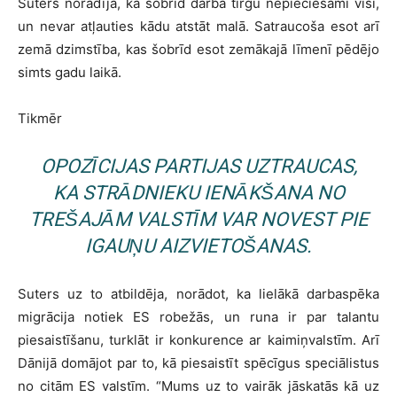
Suters norādīja, ka šobrīd darba tirgū nepieciešami visi,
un nevar atļauties kādu atstāt malā. Satraucoša esot arī
zemā dzimstība, kas šobrīd esot zemākajā līmenī pēdējo
simts gadu laikā.
Tikmēr
OPOZĪCIJAS PARTIJAS UZTRAUCAS,
KA STRĀDNIEKU IENĀKŠANA NO
TREŠAJĀM VALSTĪM VAR NOVEST PIE
IGAUŅU AIZVIETOŠANAS.
Suters uz to atbildēja, norādot, ka lielākā darbaspēka
migrācija notiek ES robežās, un runa ir par talantu
piesaistīšanu, turklāt ir konkurence ar kaimiņvalstīm. Arī
Dānijā domājot par to, kā piesaistīt spēcīgus speciālistus
no citām ES valstīm. “Mums uz to vairāk jāskatās kā uz