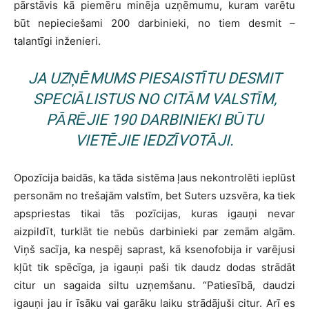
pārstāvis kā piemēru minēja uzņēmumu, kuram varētu
būt nepieciešami 200 darbinieki, no tiem desmit –
talantīgi inženieri.
JA UZŅĒMUMS PIESAISTĪTU DESMIT
SPECIĀLISTUS NO CITĀM VALSTĪM,
PĀRĒJIE 190 DARBINIEKI BŪTU
VIETĒJIE IEDZĪVOTĀJI.
Opozīcija baidās, ka tāda sistēma ļaus nekontrolēti ieplūst
personām no trešajām valstīm, bet Suters uzsvēra, ka tiek
apspriestas tikai tās pozīcijas, kuras igauņi nevar
aizpildīt, turklāt tie nebūs darbinieki par zemām algām.
Viņš sacīja, ka nespēj saprast, kā ksenofobija ir varējusi
kļūt tik spēcīga, ja igauņi paši tik daudz dodas strādāt
citur un sagaida siltu uzņemšanu. “Patiesībā, daudzi
igauņi jau ir īsāku vai garāku laiku strādājuši citur. Arī es