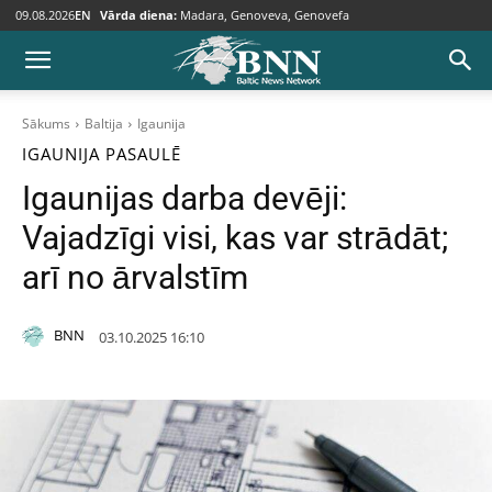
09.08.2026
EN
Vārda diena:
Madara, Genoveva, Genovefa
Sākums
Baltija
Igaunija
IGAUNIJA
PASAULĒ
Igaunijas darba devēji:
Vajadzīgi visi, kas var strādāt;
arī no ārvalstīm
BNN
03.10.2025 16:10