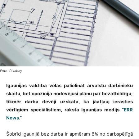
Foto: Pixabay
Igaunijas valdība vēlas palielināt ārvalstu darbinieku
skaitu, bet opozīcija nodēvējusi plānu par bezatbildīgu;
tikmēr darba devēji uzskata, ka jāatļauj ierasties
vērtīgiem speciālistiem, raksta Igaunijas medijs
“ERR
News.”
Šobrīd Igaunijā bez darba ir apmēram 6% no darbspējīgā