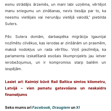
esmu strādājis ārzemēs, un mani labi uzņēma, vērtējot
manu sniegumu un zināšanas, nevis tiesāja par to, ka
neesmu vietējais vai nerunāju vietējā valodā,” piebilda
Suters.
Pēc Sutera domām, darbaspēka migrācija Igaunijai
nozīmētu cilvēkus, kas ierodas ar zinšānām un prasmēm,
maksā nodokļus un rada vērtību. Viņš piezīmēja, ka
parlamenta izskatīšanā esošais likumprojekts jau ietver
ierobežojumus, un ir kompromiss starp bailēm un
iespējām.
Lasiet arī: Kaimiņi būvē Rail Baltica simtos kilometru,
Latvijā – vien pamatu gatavošana un neskaidrs
finansējums
Seko mums arī
Facebook
,
Draugiem
un
X
!