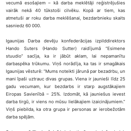
vecumā esošajiem – kā darba meklētāji reģistrējušies
vairāk nekā 40 tūkstoši cilvēku. Kopā ar tiem, kas
atmetuši ar roku darba meklēšanai, bezdarbnieku skaits
sasniedz 60 000.
Igaunijas Darba devēju konfederācijas izpilddirektors
Hando Suters (Hando Sutter) raidījumā “Esimene
stuudio” sacīja, ka ir jābūt aklam, lai nepamanītu
darbaspēka trūkumu. Viņš norādīja, ka tas ir smagākais
Igaunijas vēsturē: “Mums noteikti jārunā par bezadrbu, un
mani īpaši uztrauc divas grupas. Viena ir jaunieši līdz 25
gadu vecumam, kur bezdarbs ir starp augstākajiem
Eiropas Savienībā – 25%. Izdomāt, kā jauniešus ievest
darba tirgū, ir viens no mūsu lielākajiem izaicinājumiem.”
Viņš piebilda, ka otra grupa ir personas ar ierobežotām
darba spējām.