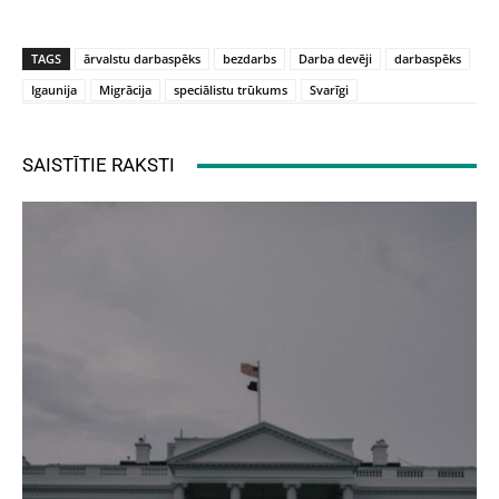
TAGS
ārvalstu darbaspēks
bezdarbs
Darba devēji
darbaspēks
Igaunija
Migrācija
speciālistu trūkums
Svarīgi
SAISTĪTIE RAKSTI