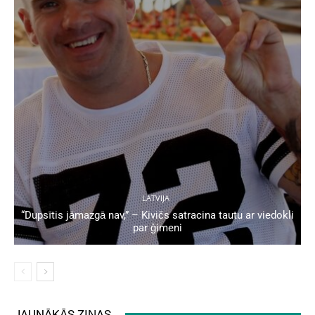
LATVIJA
“Dupsītis jāmazgā nav,” – Kivičs satracina tautu ar viedokli
par ģimeni
JAUNĀKĀS ZIŅAS