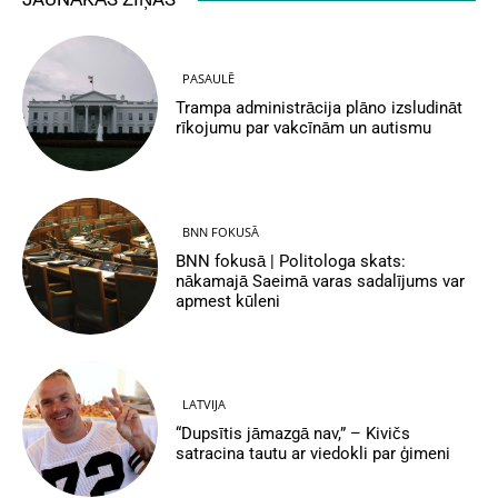
PASAULĒ
Trampa administrācija plāno izsludināt
rīkojumu par vakcīnām un autismu
BNN FOKUSĀ
BNN fokusā | Politologa skats:
nākamajā Saeimā varas sadalījums var
apmest kūleni
LATVIJA
“Dupsītis jāmazgā nav,” – Kivičs
satracina tautu ar viedokli par ģimeni