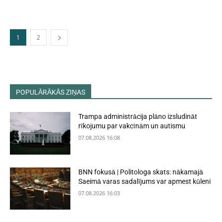
1
2
POPULĀRĀKĀS ZIŅAS
Trampa administrācija plāno izsludināt
rīkojumu par vakcīnām un autismu
07.08.2026 16:08
BNN fokusā | Politologa skats: nākamajā
Saeimā varas sadalījums var apmest kūleni
07.08.2026 16:03