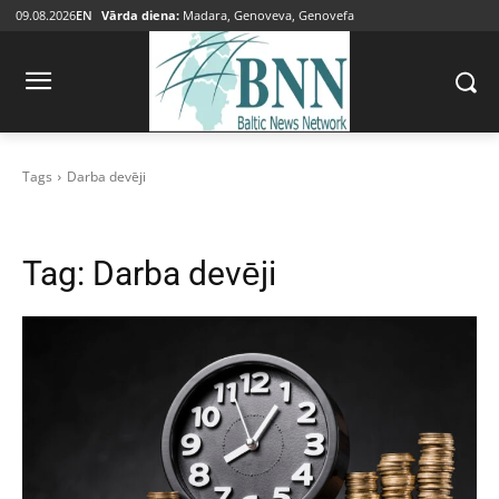
09.08.2026
EN
Vārda diena:
Madara, Genoveva, Genovefa
Tags
Darba devēji
Tag:
Darba devēji