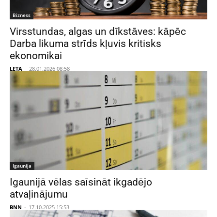
Bizness
Virsstundas, algas un dīkstāves: kāpēc
Darba likuma strīds kļuvis kritisks
ekonomikai
LETA
-
28.01.2026 08:58
Igaunija
Igaunijā vēlas saīsināt ikgadējo
atvaļinājumu
BNN
-
17.10.2025 15:53