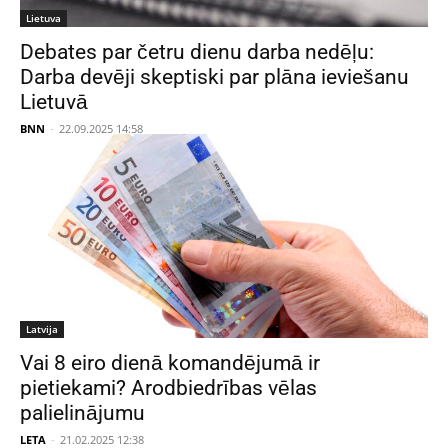
Lietuva
Debates par četru dienu darba nedēļu:
Darba devēji skeptiski par plāna ieviešanu
Lietuvā
BNN
-
22.09.2025 14:58
Latvija
Vai 8 eiro dienā komandējumā ir
pietiekami? Arodbiedrības vēlas
palielinājumu
LETA
-
21.02.2025 12:38