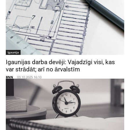
Igaunija
Igaunijas darba devēji: Vajadzīgi visi, kas
var strādāt; arī no ārvalstīm
BNN
-
03.10.2025 16:10