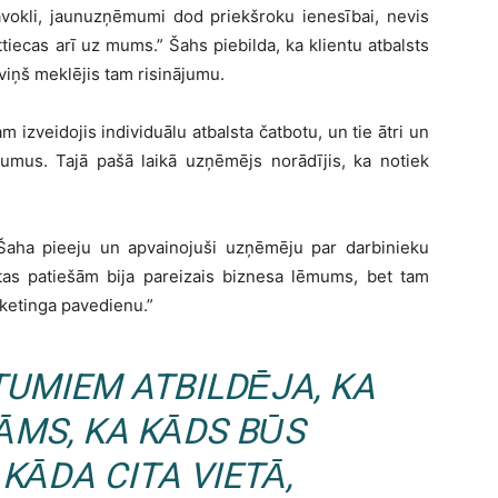
āvokli, jaunuzņēmumi dod priekšroku ienesībai, nevis
tiecas arī uz mums.” Šahs piebilda, ka klientu atbalsts
 viņš meklējis tam risinājumu.
 izveidojis individuālu atbalsta čatbotu, un tie ātri un
jumus. Tajā pašā laikā uzņēmējs norādījis, ka notiek
ši Šaha pieeju un apvainojuši uzņēmēju par darbinieku
t tas patiešām bija pareizais biznesa lēmums, bet tam
rketinga pavedienu.”
UMIEM ATBILDĒJA, KA
ĀMS, KA KĀDS BŪS
KĀDA CITA VIETĀ,