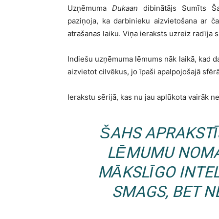
Uzņēmuma
Dukaan
dibinātājs Sumīts Ša
paziņoja, ka darbinieku aizvietošana ar ča
atrašanas laiku. Viņa ieraksts uzreiz radīja 
Indiešu uzņēmuma lēmums nāk laikā, kad daud
aizvietot cilvēkus, jo īpaši apalpojošajā sfērā
Ierakstu sērijā, kas nu jau aplūkota vairāk n
ŠAHS APRAKST
LĒMUMU NOMAI
MĀKSLĪGO INTEL
SMAGS, BET N