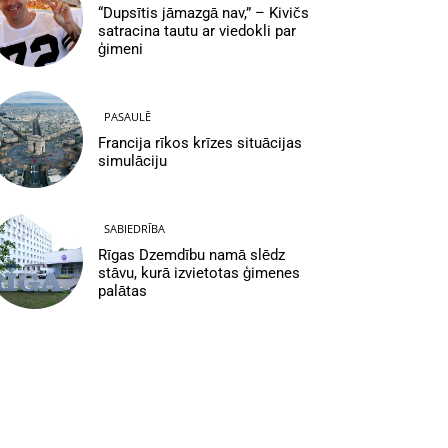
“Dupsītis jāmazgā nav,” – Kivičs
satracina tautu ar viedokli par
ģimeni
PASAULĒ
Francija rīkos krīzes situācijas
simulāciju
SABIEDRĪBA
Rīgas Dzemdību namā slēdz
stāvu, kurā izvietotas ģimenes
palātas