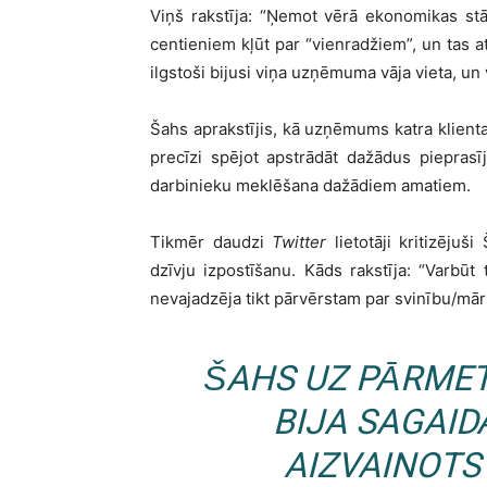
Viņš rakstīja: “Ņemot vērā ekonomikas st
centieniem kļūt par “vienradžiem”, un tas at
ilgstoši bijusi viņa uzņēmuma vāja vieta, un
Šahs aprakstījis, kā uzņēmums katra klientam
precīzi spējot apstrādāt dažādus pieprasī
darbinieku meklēšana dažādiem amatiem.
Tikmēr daudzi
Twitter
lietotāji kritizēju
dzīvju izpostīšanu. Kāds rakstīja: “Varbū
nevajadzēja tikt pārvērstam par svinību/mā
ŠAHS UZ PĀRMET
BIJA SAGAID
AIZVAINOTS 