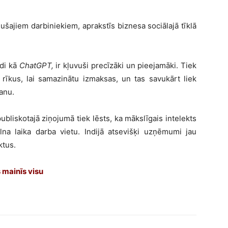
ijušajiem darbiniekiem, aprakstīs biznesa sociālajā tīklā
ādi kā
ChatGPT,
ir kļuvuši precīzāki un pieejamāki. Tiek
īkus, lai samazinātu izmaksas, un tas savukārt liek
anu.
bliskotajā ziņojumā tiek lēsts, ka mākslīgais intelekts
lna laika darba vietu. Indijā atsevišķi uzņēmumi jau
ktus.
s mainīs visu