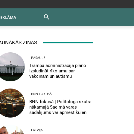
REKLĀMA
AUNĀKĀS ZIŅAS
PASAULĒ
Trampa administrācija plāno
izsludināt rīkojumu par
vakcīnām un autismu
BNN FOKUSĀ
BNN fokusā | Politologa skats:
nākamajā Saeimā varas
sadalījums var apmest kūleni
LATVIJA