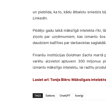
un piebilda, ka to, kādu ātbalstu sniedzis b
LinkedIn.
Pēdējo gadu laikā mākslīgā intelekta rīki, t
ziņots par uzņēmumiem, kas izmanto šos r
daudziem bažīties par darbavietas saglabāš
Finanšu institūcijas
Goldman Sachs
martā pu
varētu aizvietot aptuveni 300 miljonus pi
izmanto mākslīgo intelektu, lai radītu produ
Lasiet arī: Tonijs Blērs: Mākslīgais intelekt
TAGS
čatbots
ChatGPT
Svarīgi