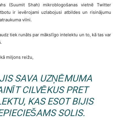
hs (Suumit Shah) mikroblogošanas vietnē Twitter
tbotu ir ievērojami uzlabojusi atbildes un risinājumu
satraukuma vilni.
z tiek runāts par mākslīgo intelektu un to, kā tas var
.
ekā miljons reižu,
ĪJIS SAVA UZŅĒMUMA
NĪT CILVĒKUS PRET
EKTU, KAS ESOT BIJIS
EPIECIEŠAMS SOLIS.