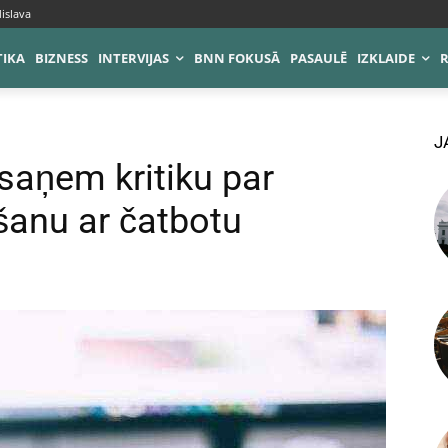
islava
TIKA
BIZNESS
INTERVIJAS
BNN FOKUSĀ
PASAULĒ
IZKLAIDE
J
aņem kritiku par
šanu ar čatbotu