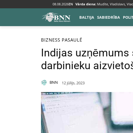
08.08.2026
EN
Vārda diena:
Mudīte, Vladislavs, Vlad
BALTIJA
SABIEDRĪBA
POLI
Sākums
Bizness
BIZNESS
PASAULĒ
Indijas uzņēmums s
darbinieku aizvieto
BNN
12 jūlijs, 2023