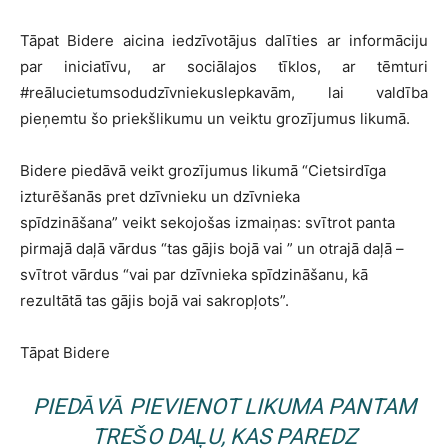
Tāpat Bidere aicina iedzīvotājus dalīties ar informāciju
par iniciatīvu, ar sociālajos tīklos, ar tēmturi
#reālucietumsodudzīvniekuslepkavām, lai valdība
pieņemtu šo priekšlikumu un veiktu grozījumus likumā.
Bidere piedāvā veikt grozījumus likumā “Cietsirdīga
izturēšanās pret dzīvnieku un dzīvnieka
spīdzināšana” veikt sekojošas izmaiņas: svītrot panta
pirmajā daļā vārdus “tas gājis bojā vai ” un otrajā daļā –
svītrot vārdus “vai par dzīvnieka spīdzināšanu, kā
rezultātā tas gājis bojā vai sakropļots”.
Tāpat Bidere
PIEDĀVĀ PIEVIENOT LIKUMA PANTAM
TREŠO DAĻU, KAS PAREDZ