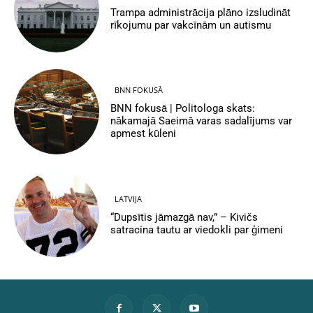
Trampa administrācija plāno izsludināt
rīkojumu par vakcīnām un autismu
BNN FOKUSĀ
BNN fokusā | Politologa skats:
nākamajā Saeimā varas sadalījums var
apmest kūleni
LATVIJA
“Dupsītis jāmazgā nav,” – Kivičs
satracina tautu ar viedokli par ģimeni