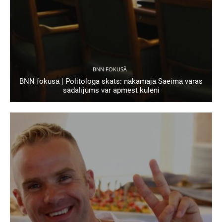
BNN FOKUSĀ
BNN fokusā | Politologa skats: nākamajā Saeimā varas
sadalījums var apmest kūleni