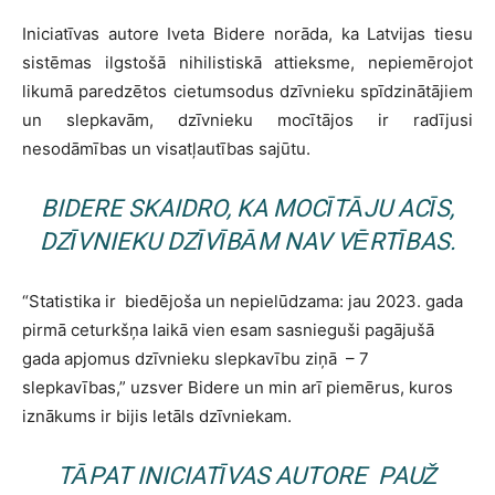
Iniciatīvas autore Iveta Bidere norāda, ka Latvijas tiesu
sistēmas ilgstošā nihilistiskā attieksme, nepiemērojot
likumā paredzētos cietumsodus dzīvnieku spīdzinātājiem
un slepkavām, dzīvnieku mocītājos ir radījusi
nesodāmības un visatļautības sajūtu.
BIDERE SKAIDRO, KA MOCĪTĀJU ACĪS,
DZĪVNIEKU DZĪVĪBĀM NAV VĒRTĪBAS.
“Statistika ir biedējoša un nepielūdzama: jau 2023. gada
pirmā ceturkšņa laikā vien esam sasnieguši pagājušā
gada apjomus dzīvnieku slepkavību ziņā – 7
slepkavības,” uzsver Bidere un min arī piemērus, kuros
iznākums ir bijis letāls dzīvniekam.
TĀPAT INICIATĪVAS AUTORE PAUŽ