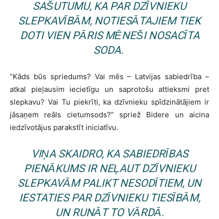
SAŠUTUMU, KA PAR DZĪVNIEKU
SLEPKAVĪBĀM, NOTIESĀTAJIEM TIEK
DOTI VIEN PĀRIS MĒNEŠI NOSACĪTA
SODA.
“Kāds būs spriedums? Vai mēs – Latvijas sabiedrība –
atkal pieļausim iecietīgu un saprotošu attieksmi pret
slepkavu? Vai Tu piekrīti, ka dzīvnieku spīdzinātājiem ir
jāsaņem reāls cietumsods?” spriež Bidere un aicina
iedzīvotājus parakstīt iniciatīvu.
VIŅA SKAIDRO, KA SABIEDRĪBAS
PIENĀKUMS IR NEĻAUT DZĪVNIEKU
SLEPKAVĀM PALIKT NESODĪTIEM, UN
IESTATIES PAR DZĪVNIEKU TIESĪBĀM,
UN RUNĀT TO VĀRDĀ.