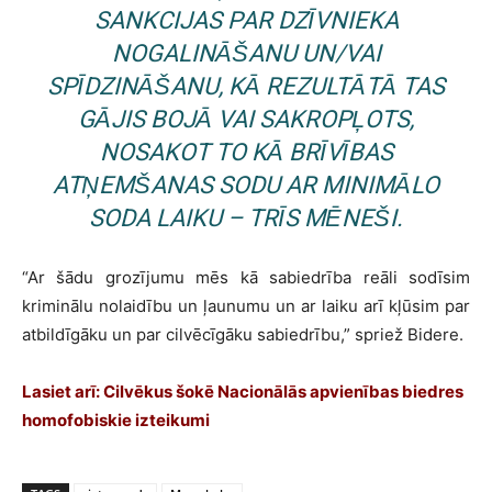
SANKCIJAS PAR DZĪVNIEKA
NOGALINĀŠANU UN/VAI
SPĪDZINĀŠANU, KĀ REZULTĀTĀ TAS
GĀJIS BOJĀ VAI SAKROPĻOTS,
NOSAKOT TO KĀ BRĪVĪBAS
ATŅEMŠANAS SODU AR MINIMĀLO
SODA LAIKU – TRĪS MĒNEŠI.
“Ar šādu grozījumu mēs kā sabiedrība reāli sodīsim
kriminālu nolaidību un ļaunumu un ar laiku arī kļūsim par
atbildīgāku un par cilvēcīgāku sabiedrību,” spriež Bidere.
Lasiet arī:
Cilvēkus šokē Nacionālās apvienības biedres
homofobiskie izteikumi