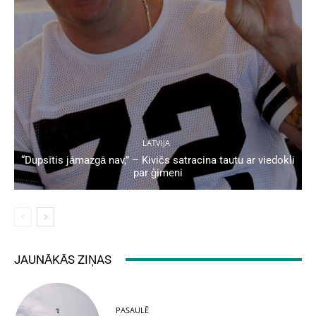
LATVIJA
“Dupsītis jāmazgā nav,” – Kivičs satracina tautu ar viedokli
par ģimeni
JAUNĀKĀS ZIŅAS
PASAULĒ