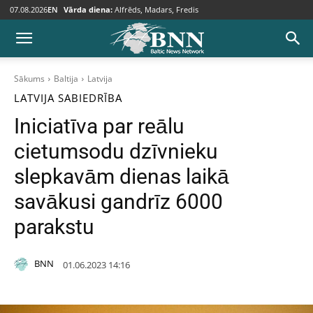
07.08.2026
EN
Vārda diena:
Alfrēds, Madars, Fredis
Sākums
Baltija
Latvija
LATVIJA
SABIEDRĪBA
Iniciatīva par reālu
cietumsodu dzīvnieku
slepkavām dienas laikā
savākusi gandrīz 6000
parakstu
BNN
01.06.2023 14:16