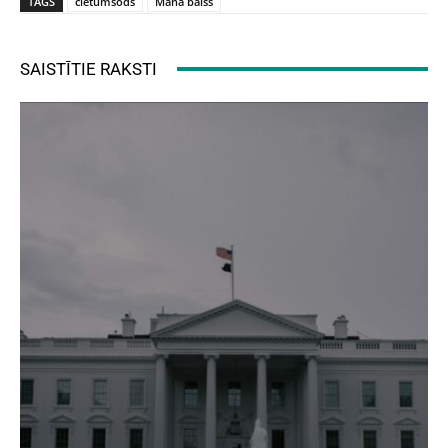
TAGS
cietumsods
Mana balss
SAISTĪTIE RAKSTI