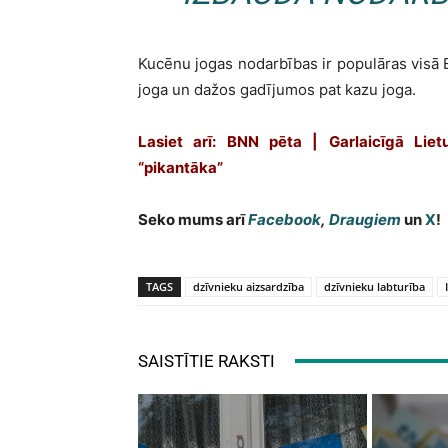
Kucēnu jogas nodarbības ir populāras visā Ei
joga un dažos gadījumos pat kazu joga.
Lasiet arī:
BNN pēta | Garlaicīgā Liet
“pikantāka”
Seko mums arī
Facebook
,
Draugiem
un
X
!
TAGS
dzīvnieku aizsardzība
dzīvnieku labturība
SAISTĪTIE RAKSTI