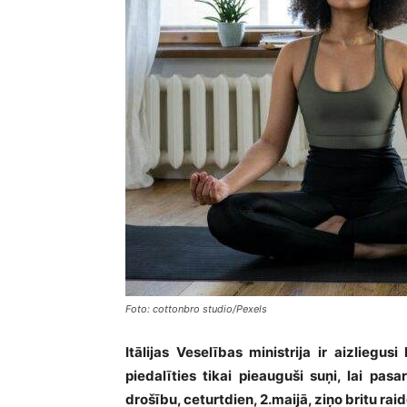
Foto: cottonbro studio/Pexels
Itālijas Veselības ministrija ir aizliegu
piedalīties tikai pieauguši suņi, lai pa
drošību, ceturtdien, 2.maijā, ziņo britu ra