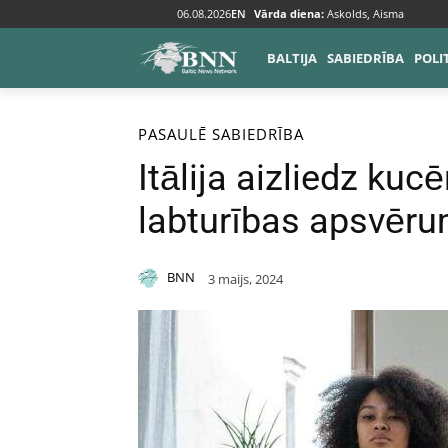
06.08.2026
EN
Vārda diena:
Askolds, Aisma
BALTIJA
SABIEDRĪBA
POLI
Sākums
Pasaulē
PASAULĒ
SABIEDRĪBA
Itālija aizliedz kuc
labturības apsvēru
BNN
3 maijs, 2024