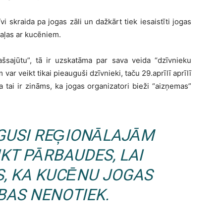
 skraida pa jogas zāli un dažkārt tiek iesaistīti jogas
taļas ar kucēniem.
šsajūtu”, tā ir uzskatāma par sava veida “dzīvnieku
m var veikt tikai pieauguši dzīvnieki, taču 29.aprīlī aprīlī
ka tai ir zināms, ka jogas organizatori bieži “aizņemas”
ŪGUSI REĢIONĀLAJĀM
KT PĀRBAUDES, LAI
S, KA KUCĒNU JOGAS
BAS NENOTIEK.