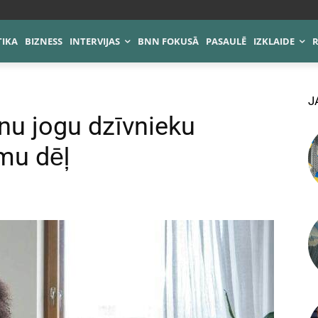
TIKA
BIZNESS
INTERVIJAS
BNN FOKUSĀ
PASAULĒ
IZKLAIDE
J
ēnu jogu dzīvnieku
mu dēļ