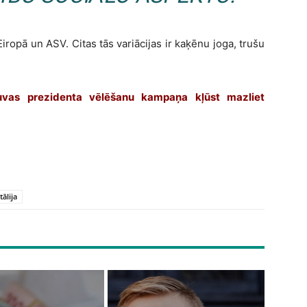
ropā un ASV. Citas tās variācijas ir kaķēnu joga, trušu
uvas prezidenta vēlēšanu kampaņa kļūst mazliet
Itālija