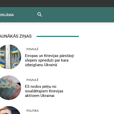
REKLĀMA
AUNĀKĀS ZIŅAS
PASAULĒ
Eiropas un Krievijas pārstāvji
slepeni sprieduši par kara
izbeigšanu Ukrainā
PASAULĒ
ES nodos peļņu no
iesaldētajiem Krievijas
aktīviem Ukrainai
POLITIKA