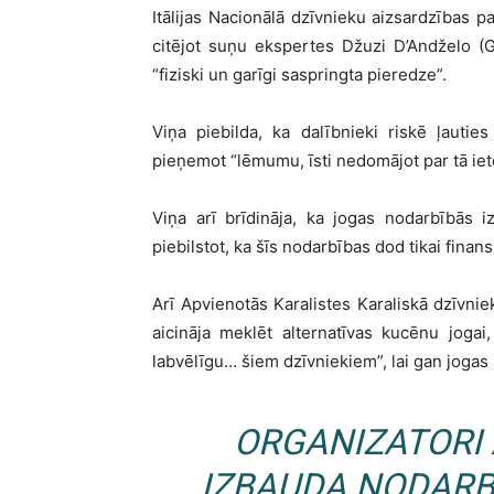
Itālijas Nacionālā dzīvnieku aizsardzības
citējot suņu ekspertes Džuzi D’Andželo (G
“fiziski un garīgi saspringta pieredze”.
Viņa piebilda, ka dalībnieki riskē ļauti
pieņemot “lēmumu, īsti nedomājot par tā ie
Viņa arī brīdināja, ka jogas nodarbībās i
piebilstot, ka šīs nodarbības dod tikai fina
Arī Apvienotās Karalistes Karaliskā dzīvni
aicināja meklēt alternatīvas kucēnu joga
labvēlīgu… šiem dzīvniekiem”, lai gan jogas
ORGANIZATORI 
IZBAUDA NODARB