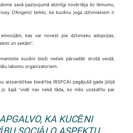
 padome savā paziņojumā atzinīgi novērtēja šo lēmumu,
iusy D’Angelo) teikto, ka kucēnu joga dzīvniekiem ir
es emocijām, kas var novest pie dzīvnieku adopcijas,
tekmi un sekām”.
zmantotie kucēni bieži netiek pārvadāti drošā veidā,
nsiālu labumu organizatoriem.
eku aizsardzības biedrība (RSPCA) pagājušā gada jūlijā
i, jo šajā “vidē nav nekā tāda, ko mēs uzskatītu par
APGALVO, KA KUCĒNI
ĪBU SOCIĀLO ASPEKTU.