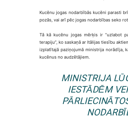
Kucēnu jogas nodarbībās kucēni parasti brīvi
pozās, vai arī pēc jogas nodarbības seko ro
Tā kā kucēnu jogas mērķis ir “uzlabot pa
terapiju”, ko saskaņā ar Itālijas tiesību aktie
izplatītajā paziņojumā ministrija norādīja, 
kucēnus no audzētājiem.
MINISTRIJA L
IESTĀDĒM VEI
PĀRLIECINĀTO
NODARBĪ