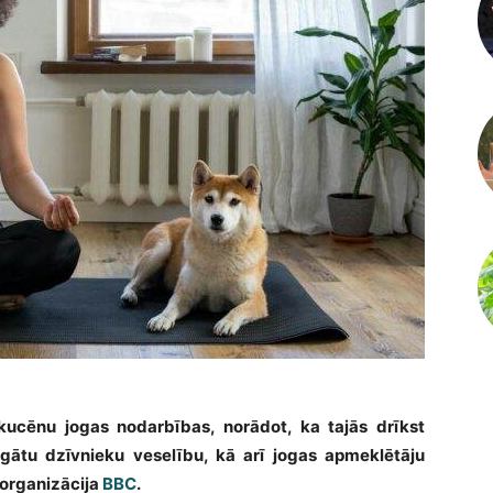
si kucēnu jogas nodarbības, norādot, ka tajās drīkst
sargātu dzīvnieku veselību, kā arī jogas apmeklētāju
idorganizācija
BBC
.