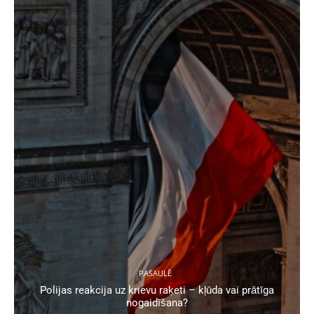
PASAULĒ
Polijas reakcija uz krievu raķeti – kļūda vai prātīga
nogaidīšana?