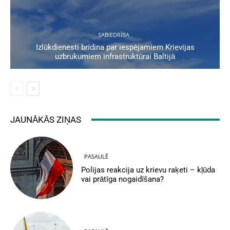
SABIEDRĪBA
Izlūkdienesti brīdina par iespējamiem Krievijas
uzbrukumiem infrastruktūrai Baltijā
JAUNĀKĀS ZIŅAS
PASAULĒ
Polijas reakcija uz krievu raķeti – kļūda
vai prātīga nogaidīšana?