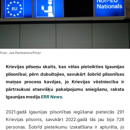
Foto: Joe Pemberton/Flickr
Krievijas pilsoņu skaits, kas vēlas pieteikties Igaunijas
pilsonībai, pērn dubultojies, savukārt šobrīd pilsonības
maiņas process kavējas, jo Krievijas vēstniecība ir
pārtraukusi atsevišķu pakalpojumu sniegšanu, raksta
Igaunijas medijs
ERR News.
2021.gadā Igaunijas pilsonības iegūšanai pieteicās 291
Krievijas pilsonis, savukārt 2022.gadā tās jau bija 726
personas. Šobrīd pieteikumu izskatīšana ir apturēta, jo