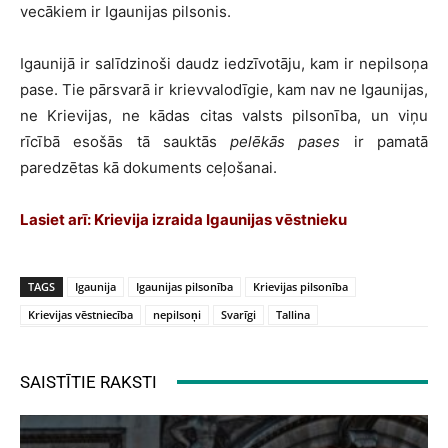
vecākiem ir Igaunijas pilsonis.
Igaunijā ir salīdzinoši daudz iedzīvotāju, kam ir nepilsoņa
pase. Tie pārsvarā ir krievvalodīgie, kam nav ne Igaunijas,
ne Krievijas, ne kādas citas valsts pilsonība, un viņu
rīcībā esošās tā sauktās
pelēkās pases
ir pamatā
paredzētas kā dokuments ceļošanai.
Lasiet arī: Krievija izraida Igaunijas vēstnieku
TAGS
Igaunija
Igaunijas pilsonība
Krievijas pilsonība
Krievijas vēstniecība
nepilsoņi
Svarīgi
Tallina
SAISTĪTIE RAKSTI