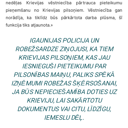
nedēļas Krievijas vēstniecība pārtrauca pieteikumu
pieņemšanu no Krievijas pilsoņiem. Vēstniecība gan
norādīja, ka tiklīdz būs pārkārtota darba plūsma, šī
funkcija tiks atjaunota.»
IGAUNIJAS POLICIJA UN
ROBEŽSARDZE ZIŅOJUSI, KA TIEM
KRIEVIJAS PILSOŅIEM, KAS JAU
IESNIEGUŠI PIETEIKUMU PAR
PILSONĪBAS MAIŅU, PALIKS SPĒKĀ
IZŅĒMUMI ROBEŽAS ŠĶĒRSOŠANAI,
JA BŪS NEPIECIEŠAMĪBA DOTIES UZ
KRIEVIJU, LAI SAKĀRTOTU
DOKUMENTUS VAI CITU, LĪDZĪGU,
IEMESLU DĒĻ.