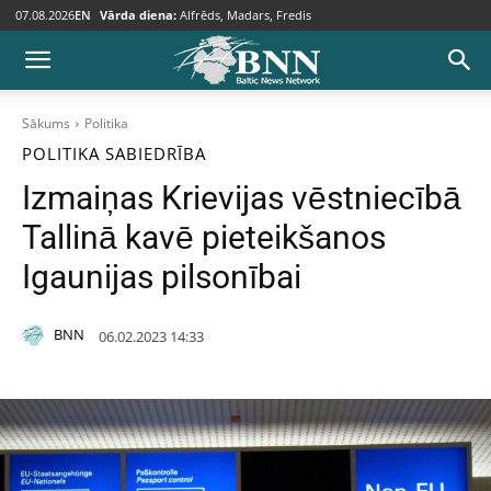
07.08.2026
EN
Vārda diena:
Alfrēds, Madars, Fredis
Sākums
Politika
POLITIKA
SABIEDRĪBA
Izmaiņas Krievijas vēstniecībā
Tallinā kavē pieteikšanos
Igaunijas pilsonībai
BNN
06.02.2023 14:33