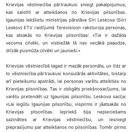
Krievijas vēstniecība pārtraukusi sniegt pakalpojumus,
kas saistīti ar atteikšanos no Krievijas pilsonības.
Igaunijas Iekšlietu ministrijas pārstāve Sīri Leskova (Siiri
Leskov) ETV raidījumā
Terevisioon
raksturoja personas,
kas atsakās no Krievijas pilsonības: «Tie ir dažāda
vecuma cilvēki, un visbiežāk tā nav vecākā paaudze,
drīzāk pusmūža cilvēki un jaunieši.»
Krievijas vēstniecībā tagad ir mazāk personāla, un līdz ar
to vēstniecība pārtraukusi konsulārās aktivitātes, tostarp
arī pieteikumu apstrādi, lai personas varētu atteikties no
Krievijas pilsonības. Tas ir obligāts priekšnosacījums, lai
varētu pretendēt uz Igaunijas pilsonību. Leskova sacīja:
«Lai iegūtu Igaunijas pilsonību, vispirms ir jāatsakās no
Krievijas pilsonības. Iepriekš bija nepieciešams
sazināties ar Krievijas vēstniecību, un iesniegt
pieprasījumu par atteikšanos no pilsonības. Tomēr pirms