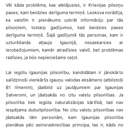
Vēl kāda problēma, kas atklājusies, ir Krievijas pilsoņu
pases, kam beidzies derīguma termiņš. Leskova norādīja,
ka valstīm ir pienākums uzkrāt informāciju par tās
pilsoņiem, tostarp gadījumos, kad beidzies pases
derīguma termiņš. Šajā gadījumā tās personas, kam ir
uzturēšanās atļauja Igaunijā, nesaskarsies ar
ierobežojumiem, kamēr atradīsies valstī, bet problēmas
radīsies, ja būs nepieciešams ceļot.
Lai iegūtu Igaunijas pilsonību, kandidātam ir jānokārto
salīdzinoši vienkāršs igauņu valodas eksāmens (atbilstoši
B1 līmenim), jāatbild uz jautājumiem par Igaunijas
Satversmi, un jāatsakās no citu valstu pilsonības. Ja
pilsonība tiek iegūta naturalizācijas kārtībā, tad nav
iespējama dubultpilsonība. No citu valstu pilsonības nav
jāatsakās tām personām, kam Igaunijas pilsonība
pienākas pēc asinsradniecības principa, tas ir, kāds no