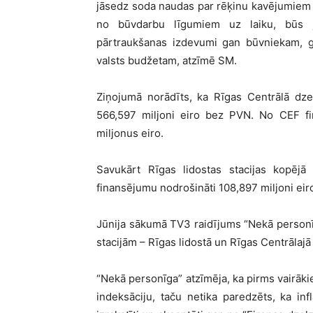
jāsedz soda naudas par rēķinu kavējumiem iz
no būvdarbu līgumiem uz laiku, būs j
pārtraukšanas izdevumi gan būvniekam, ga
valsts budžetam, atzīmē SM.
Ziņojumā norādīts, ka Rīgas Centrālā dze
566,597 miljoni eiro bez PVN. No CEF fin
miljonus eiro.
Savukārt Rīgas lidostas stacijas kopē
finansējumu nodrošināti 108,897 miljoni eir
Jūnija sākumā TV3 raidījums “Nekā personīga
stacijām – Rīgas lidostā un Rīgas Centrālaj
“Nekā personīga” atzīmēja, ka pirms vairāk
indeksāciju, taču netika paredzēts, ka infl