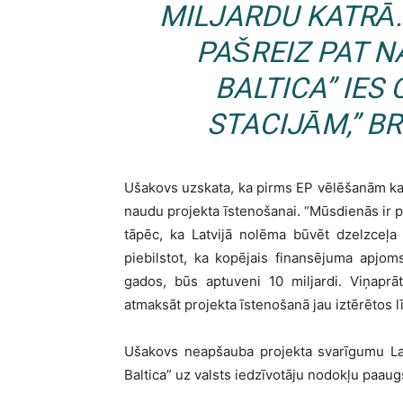
MILJARDU KATRĀ.
PAŠREIZ PAT NA
BALTICA” IES 
STACIJĀM,” B
Ušakovs uzskata, ka pirms EP vēlēšanām kan
naudu projekta īstenošanai. “Mūsdienās ir p
tāpēc, ka Latvijā nolēma būvēt dzelzceļa
piebilstot, ka kopējais finansējuma apjo
gados, būs aptuveni 10 miljardi. Viņaprāt
atmaksāt projekta īstenošanā jau iztērētos l
Ušakovs neapšauba projekta svarīgumu Latv
Baltica” uz valsts iedzīvotāju nodokļu paaug