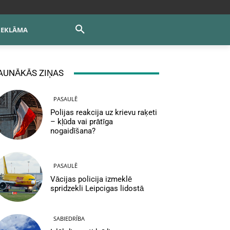
REKLĀMA
AUNĀKĀS ZIŅAS
PASAULĒ
Polijas reakcija uz krievu raķeti
– kļūda vai prātīga
nogaidīšana?
PASAULĒ
Vācijas policija izmeklē
spridzekli Leipcigas lidostā
SABIEDRĪBA