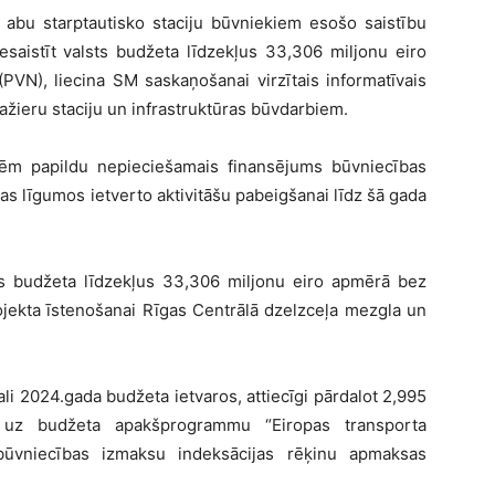
a” abu starptautisko staciju būvniekiem esošo saistību
iesaistīt valsts budžeta līdzekļus 33,306 miljonu eiro
PVN), liecina SM saskaņošanai virzītais informatīvais
sažieru staciju un infrastruktūras būvdarbiem.
sēm papildu nepieciešamais finansējums būvniecības
s līgumos ietverto aktivitāšu pabeigšanai līdz šā gada
sts budžeta līdzekļus 33,306 miljonu eiro apmērā bez
projekta īstenošanai Rīgas Centrālā dzelzceļa mezgla un
li 2024.gada budžeta ietvaros, attiecīgi pārdalot 2,995
 uz budžeta apakšprogrammu “Eiropas transporta
)” būvniecības izmaksu indeksācijas rēķinu apmaksas