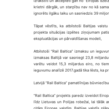
izrakstīti un akceptēti gan no “Eiropas dzelz
krietni dārgāk, un starpību nav no kā samak
ignorēts ilgāku laiku un sasniedzis 39 miljo
Tāpat vēstīts, ka atbilstoši Baltijas valst
projekta situācijas izpētes ziņojumam patla
ekspluatācijas un pārvaldīšanas modeli,
Atbilstoši “Rail Baltica” izmaksu un ieguv
izmaksas Baltijā var sasniegt 23,8 miljardu
varētu veidot 15,3 miljardus eiro, no tiem
ieguvumu analīzē 2017.gadā tika lēsts, ka p
Latvijā “Rail Baltica” pamatlīnijas būvniecīb
“Rail Baltica” projekts paredz izveidot Eiro
līdz Lietuvas un Polijas robežai, lai tālāk 
citām Eiropas valstīm. Baltijas valstīs pl