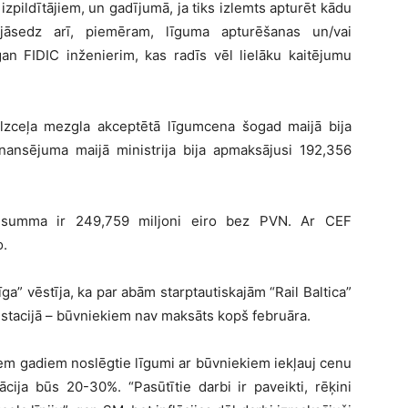
pildītājiem, un gadījumā, ja tiks izlemts apturēt kādu
āsedz arī, piemēram, līguma apturēšanas un/vai
n FIDIC inženierim, kas radīs vēl lielāku kaitējumu
lzceļa mezgla akceptētā līgumcena šogad maijā bija
ansējuma maijā ministrija bija apmaksājusi 192,356
jā summa ir 249,759 miljoni eiro bez PVN. Ar CEF
o.
” vēstīja, ka par abām starptautiskajām “Rail Baltica”
ā stacijā – būvniekiem nav maksāts kopš februāra.
iem gadiem noslēgtie līgumi ar būvniekiem iekļauj cenu
ācija būs 20-30%. “Pasūtītie darbi ir paveikti, rēķini