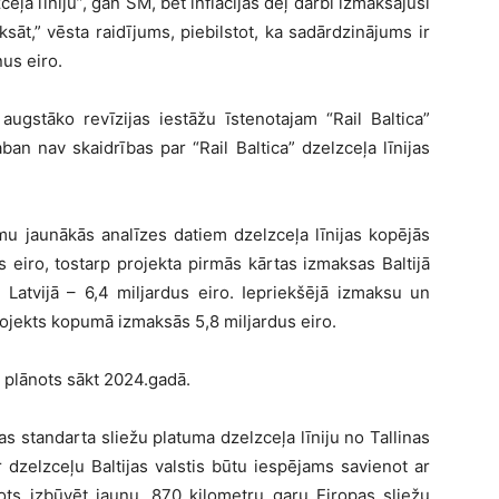
ceļa līniju”, gan SM, bet inflācijas dēļ darbi izmaksājuši
sāt,” vēsta raidījums, piebilstot, ka sadārdzinājums ir
nus eiro.
u augstāko revīzijas iestāžu īstenotajam “Rail Baltica”
ban nav skaidrības par “Rail Baltica” dzelzceļa līnijas
umu jaunākās analīzes datiem dzelzceļa līnijas kopējās
s eiro, tostarp projekta pirmās kārtas izmaksas Baltijā
 Latvijā – 6,4 miljardus eiro. Iepriekšējā izmaksu un
rojekts kopumā izmaksās 5,8 miljardus eiro.
u plānots sākt 2024.gadā.
pas standarta sliežu platuma dzelzceļa līniju no Tallinas
ar dzelzceļu Baltijas valstis būtu iespējams savienot ar
ānots izbūvēt jaunu, 870 kilometru garu Eiropas sliežu