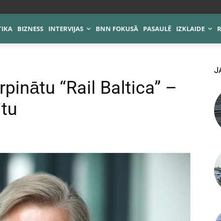
TIKA
BIZNESS
INTERVIJAS
BNN FOKUSĀ
PASAULĒ
IZKLAIDE
J
rpinātu “Rail Baltica” –
itu