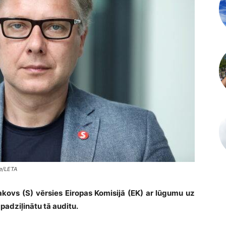
re/LETA
akovs (S) vērsies Eiropas Komisijā (EK) ar lūgumu uz
 padziļinātu tā auditu.