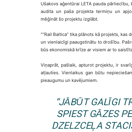
Ušakovs aģentūrai LETA pauda pārliecību, k
audita un paša projekta termiņu un apjom
mēģināt šo projektu izglābt.
“”Rail Baltica” tika plānots kā projekts, kas
un vienlaicīgi paaugstinātu to drošību. Pašr
būs ekonomiskā krīze ar visiem ar to saistī
Viņaprāt, pašlaik, apturot projektu, ir svar
atļauties. Vienlaikus gan būtu nepieciešam
pieaugumu un kavējumiem.
“JĀBŪT GALĪGI T
SPIEST GĀZES P
DZELZCEĻA STACI