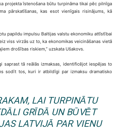
a projekta īstenošana būtu turpināma tikai pēc pilnīga
a pārskatīšanas, kas esot vienīgais risinājums, kā
 dotu papildu impulsu Baltijas valstu ekonomiku attīstībai
eiz viss virzās uz to, ka ekonomikas veicināšanas vietā
tajiem drošības riskiem,” uzskata Ušakovs.
īgi saprast tā reālās izmaksas, identificējot iespējas to
s sodīt tos, kuri ir atbildīgi par izmaksu dramatisko
RAKAM, LAI TURPINĀTU
EDĀLI GRĪDĀ UN BŪVĒT
JAS LATVIJĀ PAR VIENU