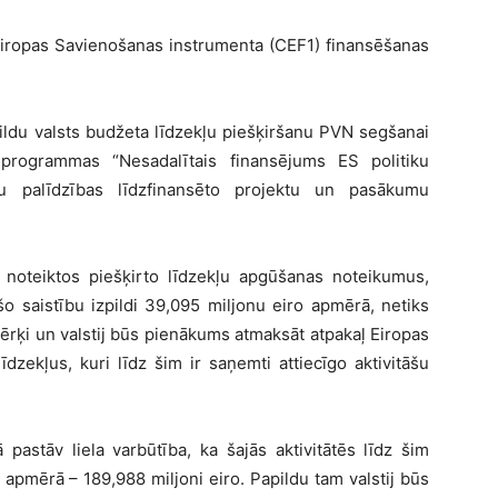
 Eiropas Savienošanas instrumenta (CEF1) finansēšanas
pildu valsts budžeta līdzekļu piešķiršanu PVN segšanai
programmas “Nesadalītais finansējums ES politiku
šu palīdzības līdzfinansēto projektu un pasākumu
noteiktos piešķirto līdzekļu apgūšanas noteikumus,
šo saistību izpildi 39,095 miljonu eiro apmērā, netiks
ērķi un valstij būs pienākums atmaksāt atpakaļ Eiropas
īdzekļus, kuri līdz šim ir saņemti attiecīgo aktivitāšu
astāv liela varbūtība, ka šajās aktivitātēs līdz šim
 apmērā – 189,988 miljoni eiro. Papildu tam valstij būs