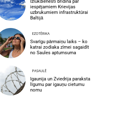
Izlūkdienesti brīdina par
iespējamiem Krievijas
uzbrukumiem infrastruktūrai
Baltijā
EZOTĒRIKA
Svarīgu pārmaiņu laiks – ko
katrai zodiaka zīmei sagaidīt
no Saules aptumsuma
PASAULĒ
Igaunija un Zviedrija paraksta
līgumu par igauņu cietumu
nomu