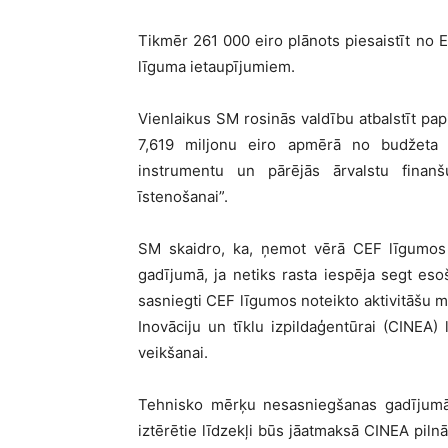
Tikmēr 261 000 eiro plānots piesaistīt no
līguma ietaupījumiem.
Vienlaikus SM rosinās valdību atbalstīt pa
7,619 miljonu eiro apmērā no budžeta 
instrumentu un pārējās ārvalstu finan
īstenošanai”.
SM skaidro, ka, ņemot vērā CEF līgumos 
gadījumā, ja netiks rasta iespēja segt eso
sasniegti CEF līgumos noteikto aktivitāšu m
Inovāciju un tīklu izpildaģentūrai (CINEA) l
veikšanai.
Tehnisko mērķu nesasniegšanas gadījumā p
iztērētie līdzekļi būs jāatmaksā CINEA pilnā