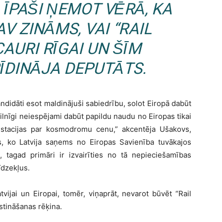
 ĪPAŠI ŅEMOT VĒRĀ, KA
V ZINĀMS, VAI “RAIL
CAURI RĪGAI UN ŠĪM
RĪDINĀJA DEPUTĀTS.
didāti esot maldinājuši sabiedrību, solot Eiropā dabūt
ilnīgi neiespējami dabūt papildu naudu no Eiropas tikai
 stacijas par kosmodromu cenu,” akcentēja Ušakovs,
ms, ko Latvija saņems no Eiropas Savienība tuvākajos
, tagad primāri ir izvairīties no tā nepieciešamības
īdzekļus.
ijai un Eiropai, tomēr, viņaprāt, nevarot būvēt “Rail
stināšanas rēķina.