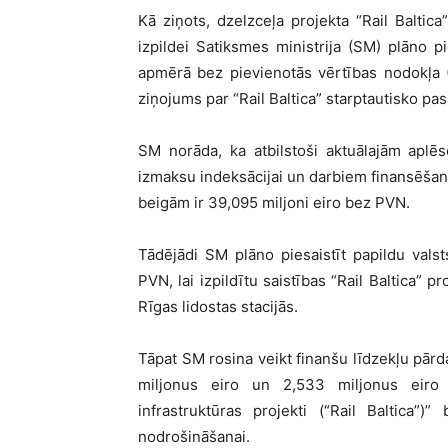
Kā ziņots, dzelzceļa projekta “Rail Baltic
izpildei Satiksmes ministrija (SM) plāno p
apmērā bez pievienotās vērtības nodokļa (
ziņojums par “Rail Baltica” starptautisko pa
SM norāda, ka atbilstoši aktuālajām aplē
izmaksu indeksācijai un darbiem finansēšana
beigām ir 39,095 miljoni eiro bez PVN.
Tādējādi SM plāno piesaistīt papildu val
PVN, lai izpildītu saistības “Rail Baltica” 
Rīgas lidostas stacijās.
Tāpat SM rosina veikt finanšu līdzekļu pārda
miljonus eiro un 2,533 miljonus eiro
infrastruktūras projekti (“Rail Baltica”
nodrošināšanai.