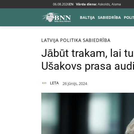
06.08.2026
EN
Vārda diena:
Askolds, Aisma
BALTIJA
SABIEDRĪBA
POLI
Sākums
Baltija
Latvija
LATVIJA
POLITIKA
SABIEDRĪBA
Jābūt trakam, lai tu
Ušakovs prasa aud
LETA
26 jūnijs, 2024