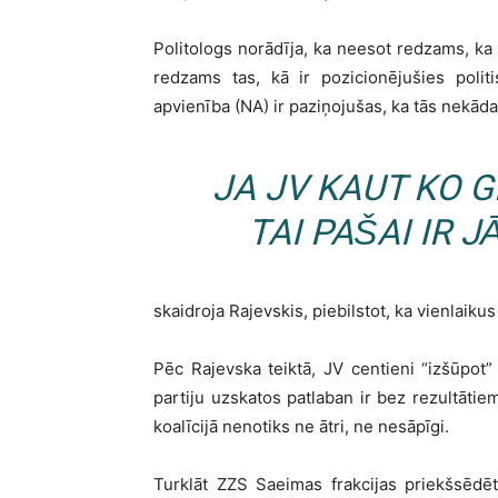
Politologs norādīja, ka neesot redzams, ka 
redzams tas, kā ir pozicionējušies polit
apvienība (NA) ir paziņojušas, ka tās nekāda
JA JV KAUT KO G
TAI PAŠAI IR 
skaidroja Rajevskis, piebilstot, ka vienlaik
Pēc Rajevska teiktā, JV centieni “izšūpot”
partiju uzskatos patlaban ir bez rezultātiem
koalīcijā nenotiks ne ātri, ne nesāpīgi.
Turklāt ZZS Saeimas frakcijas priekšsēdēt