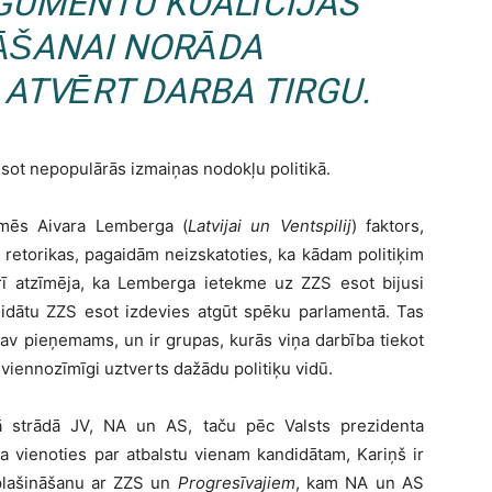
GUMENTU KOALĪCIJAS
ĀŠANAI NORĀDA
 ATVĒRT DARBA TIRGU.
sot nepopulārās izmaiņas nodokļu politikā.
ekmēs Aivara Lemberga (
Latvijai un Ventspilij
) faktors,
s retorikas, pagaidām neizskatoties, ka kādam politiķim
arī atzīmēja, ka Lemberga ietekme uz ZZS esot bijusi
didātu ZZS esot izdevies atgūt spēku parlamentā. Tas
av pieņemams, un ir grupas, kurās viņa darbība tiekot
neviennozīmīgi uztverts dažādu politiķu vidū.
ijā strādā JV, NA un AS, taču pēc Valsts prezidenta
ja vienoties par atbalstu vienam kandidātam, Kariņš ir
aplašināšanu ar ZZS un
Progresīvajiem
, kam NA un AS