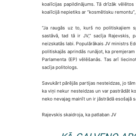
koalīcijas papildinājums. Tā drīzāk vēlētos 
koalīcijā nepietiks ar “kosmētisku remontu”
“Ja raugās uz to, kurš no politiskajiem s
sastāvā, tad tā ir JV,” sacīja Rajevskis,
neizskatās labi. Populārākais JV ministrs Ed
politiskajās aprindās runājot, ka premjeram
Parlamenta (EP) vēlēšanās. Tas arī liecino
sacīja politologs.
Savukārt pārējās partijas nesteidzas, jo tām
ka viņi nekur nesteidzas un var pastrādāt ko
neko nevajag mainīt un ir jāstrādā esošajā s
Rajevskis skaidroja, ka patlaban JV