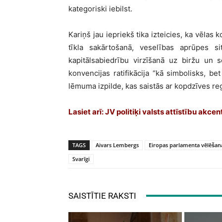
kategoriski iebilst.
Kariņš jau iepriekš tika izteicies, ka vēlas 
tīkla sakārtošanā, veselības aprūpes si
kapitālsabiedrību virzīšanā uz biržu un 
konvencijas ratifikācija “kā simbolisks, b
lēmuma izpilde, kas saistās ar kopdzīves r
Lasiet arī:
JV politiķi valsts attīstību akce
TAGS
Aivars Lembergs
Eiropas parlamenta vēlēšan
Svarīgi
SAISTĪTIE RAKSTI