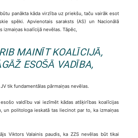
būtu panākta kāda virzība uz priekšu, taču vairāk esot
iskie spēki. Apvienotais saraksts (AS) un Nacionālā
s izmaiņas koalīcijā nevēlas. Tāpēc,
RIB MAINĪT KOALĪCIJĀ,
JĀGĀŽ ESOŠĀ VADĪBA,
us JV tik fundamentālas pārmaiņas nevēlas.
 esošo valdību vai iezīmēt kādas atšķirības koalīcijas
, un politologa ieskatā tas liecinot par to, ka izmaiņas
ājs Viktors Valainis paudis, ka ZZS nevēlas būt tikai