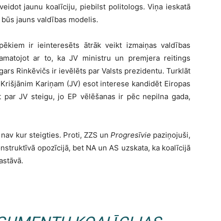
veidot jaunu koalīciju, piebilst politologs. Viņa ieskatā
, būs jauns valdības modelis.
pēkiem ir ieinteresēts ātrāk veikt izmaiņas valdības
 pamatojot ar to, ka JV ministru un premjera reitings
gars Rinkēvičs ir ievēlēts par Valsts prezidentu. Turklāt
 Krišjānim Kariņam (JV) esot interese kandidēt Eiropas
t par JV steigu, jo EP vēlēšanas ir pēc nepilna gada,
 nav kur steigties. Proti, ZZS un
Progresīvie
paziņojuši,
nstruktīvā opozīcijā, bet NA un AS uzskata, ka koalīcijā
astāvā.