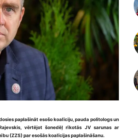
dosies paplašināt esošo koalīciju, pauda politologs un
 Rajevskis, vērtējot šonedēļ rīkotās JV sarunas ar
ību (ZZS) par esošās koalīcijas paplašināšanu.