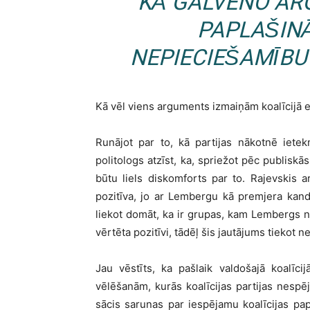
KĀ GALVENO AR
PAPLAŠIN
NEPIECIEŠAMĪBU
Kā vēl viens arguments izmaiņām koalīcijā e
Runājot par to, kā partijas nākotnē iet
politologs atzīst, ka, spriežot pēc publiskā
būtu liels diskomforts par to. Rajevskis 
pozitīva, jo ar Lembergu kā premjera kan
liekot domāt, ka ir grupas, kam Lembergs n
vērtēta pozitīvi, tādēļ šis jautājums tiekot 
Jau vēstīts, ka pašlaik valdošajā koalīc
vēlēšanām, kurās koalīcijas partijas nespē
sācis sarunas par iespējamu koalīcijas p