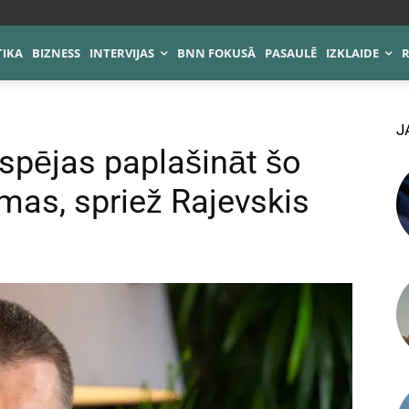
TIKA
BIZNESS
INTERVIJAS
BNN FOKUSĀ
PASAULĒ
IZKLAIDE
J
spējas paplašināt šo
amas, spriež Rajevskis