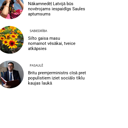
Nākamnedēļ Latvijā būs
novērojams iespaidīgs Saules
aptumsums
SABIEDRĪBA
Silto gaisa masu
nomainot vēsākai, tveice
atkāpsies
PASAULĒ
Britu premjerministrs cīņā pret
populistiem iziet sociālo tīklu
kaujas laukā