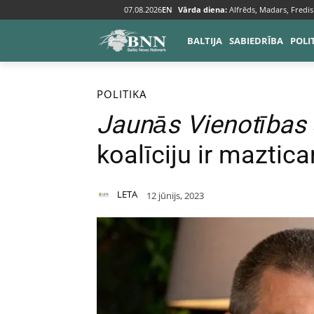
07.08.2026
EN
Vārda diena:
Alfrēds, Madars, Fredis
BALTIJA
SABIEDRĪBA
POLI
Sākums
Politika
POLITIKA
Jaunās Vienotības
koalīciju ir maztic
LETA
12 jūnijs, 2023