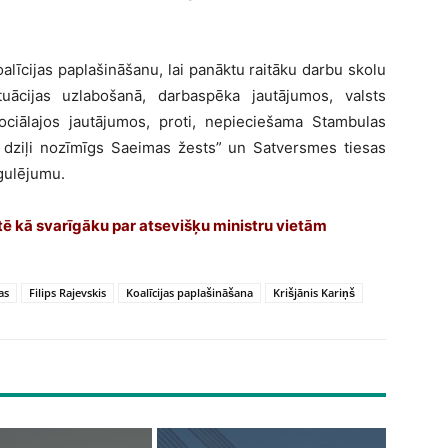
koalīcijas paplašināšanu, lai panāktu raitāku darbu skolu
tuācijas uzlabošanā, darbaspēka jautājumos, valsts
sociālajos jautājumos, proti, nepieciešama Stambulas
et dziļi nozīmīgs Saeimas žests” un Satversmes tiesas
egulējumu.
ntē kā svarīgāku par atsevišķu ministru vietām
as
Filips Rajevskis
Koalīcijas paplašināšana
Krišjānis Kariņš