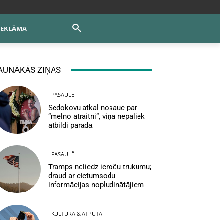
REKLĀMA
AUNĀKĀS ZIŅAS
PASAULĒ
Sedokovu atkal nosauc par
“melno atraitni”, viņa nepaliek
atbildi parādā
PASAULĒ
Tramps noliedz ieroču trūkumu;
draud ar cietumsodu
informācijas nopludinātājiem
KULTŪRA & ATPŪTA