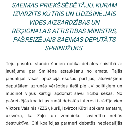
SAEIMAS PRIEKŠSĒDĒTĀJU, KURAM
IZVIRZĪTS KŪTRIS UN LĪDZŠINĒJAIS
VIDES AIZSARDZĪBAS UN
REĢIONĀLĀS ATTĪSTĪBAS MINISTRS,
PAŠREIZĒJAIS SAEIMAS DEPUTĀTS
SPRINDŽUKS.
Teju pusotru stundu šodien notika debates saistībā ar
jautājumu par Smiltēna atsaukšanu no amata. Tajās
piedalījās visas opozīcijā esošās partijas, atsevišķiem
deputātiem uzrunās vēršoties tieši pie JV politiķiem un
mudinot viņus kārtīgi apdomāt savu rīcību sekas. No
pašreizējās koalīcijas runāt debatēs interesi izrādīja vien
Viktors Valainis (ZZS), kurš, izvirzot Kūtri spīkera amatam,
uzsvēra, ka Zaļo un zemnieku savienība nebūs
destruktīva. Citi koalīcijas partneri debatēs nepiedalījās