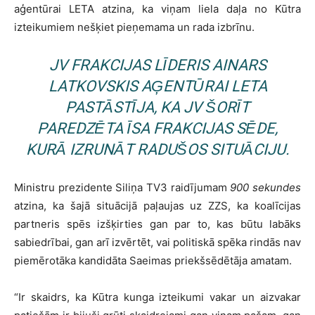
aģentūrai LETA atzina, ka viņam liela daļa no Kūtra
izteikumiem nešķiet pieņemama un rada izbrīnu.
JV FRAKCIJAS LĪDERIS AINARS
LATKOVSKIS AĢENTŪRAI LETA
PASTĀSTĪJA, KA JV ŠORĪT
PAREDZĒTA ĪSA FRAKCIJAS SĒDE,
KURĀ IZRUNĀT RADUŠOS SITUĀCIJU.
Ministru prezidente Siliņa TV3 raidījumam
900 sekundes
atzina, ka šajā situācijā paļaujas uz ZZS, ka koalīcijas
partneris spēs izšķirties gan par to, kas būtu labāks
sabiedrībai, gan arī izvērtēt, vai politiskā spēka rindās nav
piemērotāka kandidāta Saeimas priekšsēdētāja amatam.
“Ir skaidrs, ka Kūtra kunga izteikumi vakar un aizvakar