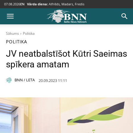
07.08.2026
EN
Vārda diena:
Alfrēds, Madars, Fredis
Sākums
Politika
POLITIKA
JV neatbalstīšot Kūtri Saeimas
spīkera amatam
BNN / LETA
20.09.2023 11:11