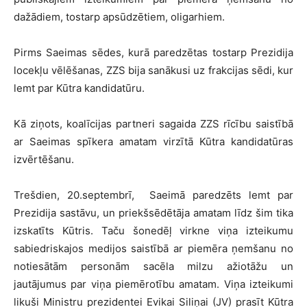
dažādiem, tostarp apsūdzētiem, oligarhiem.
Pirms Saeimas sēdes, kurā paredzētas tostarp Prezidija
locekļu vēlēšanas, ZZS bija sanākusi uz frakcijas sēdi, kur
lemt par Kūtra kandidatūru.
Kā ziņots, koalīcijas partneri sagaida ZZS rīcību saistībā
ar Saeimas spīkera amatam virzītā Kūtra kandidatūras
izvērtēšanu.
Trešdien, 20.septembrī, Saeimā paredzēts lemt par
Prezidija sastāvu, un priekšsēdētāja amatam līdz šim tika
izskatīts Kūtris. Taču šonedēļ virkne viņa izteikumu
sabiedriskajos medijos saistībā ar piemēra ņemšanu no
notiesātām personām sacēla milzu ažiotāžu un
jautājumus par viņa piemērotību amatam. Viņa izteikumi
likuši Ministru prezidentei Evikai Siliņai (JV) prasīt Kūtra