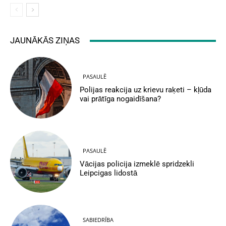
JAUNĀKĀS ZIŅAS
PASAULĒ
Polijas reakcija uz krievu raķeti – kļūda
vai prātīga nogaidīšana?
PASAULĒ
Vācijas policija izmeklē spridzekli
Leipcigas lidostā
SABIEDRĪBA