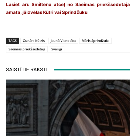
Lasiet arī:
Smiltēnu atceļ no Saeimas priekšsēdētāja
amata, jāizvēlas Kūtri vai Sprindžuku
TAGS
Gunārs Kūtris
Jaunā Vienotība
Māris Sprindžuks
Saeimas priekšsēdētājs
Svarīgi
SAISTĪTIE RAKSTI