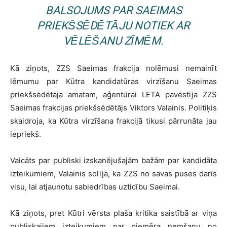
BALSOJUMS PAR SAEIMAS
PRIEKŠSĒDĒTĀJU NOTIEK AR
VĒLĒŠANU ZĪMĒM.
Kā ziņots, ZZS Saeimas frakcija nolēmusi nemainīt
lēmumu par Kūtra kandidatūras virzīšanu Saeimas
priekšsēdētāja amatam, aģentūrai LETA pavēstīja ZZS
Saeimas frakcijas priekšsēdētājs Viktors Valainis. Politiķis
skaidroja, ka Kūtra virzīšana frakcijā tikusi pārrunāta jau
iepriekš.
Vaicāts par publiski izskanējušajām bažām par kandidāta
izteikumiem, Valainis solīja, ka ZZS no savas puses darīs
visu, lai atjaunotu sabiedrības uzticību Saeimai.
Kā ziņots, pret Kūtri vērsta plaša kritika saistībā ar viņa
publiskajiem izteikumiem par piemēra ņemšanu no