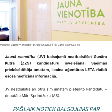
Partijas "Jaunā vienotība" biroja telpas/Foto: Zane Bitere/LETA
Jaunā vienotība
(JV) balsojumā neatbalstīšot Gunāra
Kūtra (ZZS) kandidatūru ievēlēšanai Saeimas
priekšsēdētāja amatam, liecina aģentūras LETA rīcībā
esošā neoficiāla informācija.
JV neatbalstīs arī otru šim amatam pieteikto kandidātu –
deputātu Māri Sprindžuku (AS).
PAŠLAIK NOTIEK BALSOJUMS PAR