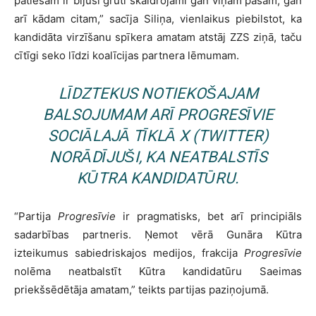
patiešām ir bijuši grūti skaidrojami gan viņam pašam, gan
arī kādam citam,” sacīja Siliņa, vienlaikus piebilstot, ka
kandidāta virzīšanu spīkera amatam atstāj ZZS ziņā, taču
cītīgi seko līdzi koalīcijas partnera lēmumam.
LĪDZTEKUS NOTIEKOŠAJAM
BALSOJUMAM ARĪ
PROGRESĪVIE
SOCIĀLAJĀ TĪKLĀ
X (TWITTER)
NORĀDĪJUŠI, KA NEATBALSTĪS
KŪTRA KANDIDATŪRU.
“Partija
Progresīvie
ir pragmatisks, bet arī principiāls
sadarbības partneris. Ņemot vērā Gunāra Kūtra
izteikumus sabiedriskajos medijos, frakcija
Progresīvie
nolēma neatbalstīt Kūtra kandidatūru Saeimas
priekšsēdētāja amatam,” teikts partijas paziņojumā.