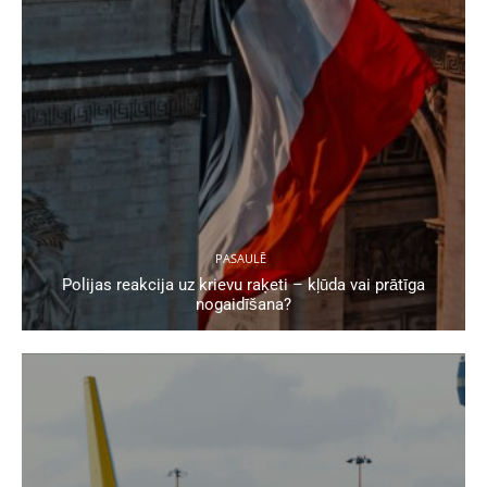
PASAULĒ
Polijas reakcija uz krievu raķeti – kļūda vai prātīga
nogaidīšana?