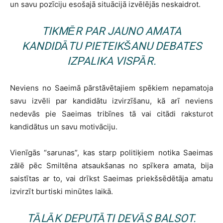
un savu pozīciju esošajā situācijā izvēlējās neskaidrot.
TIKMĒR PAR JAUNO AMATA
KANDIDĀTU PIETEIKŠANU DEBATES
IZPALIKA VISPĀR.
Neviens no Saeimā pārstāvētajiem spēkiem nepamatoja
savu izvēli par kandidātu izvirzīšanu, kā arī neviens
nedevās pie Saeimas tribīnes tā vai citādi raksturot
kandidātus un savu motivāciju.
Vienīgās “sarunas”, kas starp politiķiem notika Saeimas
zālē pēc Smiltēna atsaukšanas no spīkera amata, bija
saistītas ar to, vai drīkst Saeimas priekšsēdētāja amatu
izvirzīt burtiski minūtes laikā.
TĀLĀK DEPUTĀTI DEVĀS BALSOT.