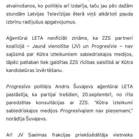
atvainošanos, ko politiķis arī izdarīja, taču jau pēc dažām
stundām Latvijas Televīzijas ēterā viņš atkārtoti pauda
izbrīnu radījušus apgalvojumus.
Aģentūrai LETA neoficiāli zināms, ka ZZS partneri
koalīcijā
– Jaunā vienotība
(JV) un
Progresīvie
– nav
sajūsmā par Kūtra izteikumiem sabiedriskajos medijos,
tāpēc patlaban tiek gaidītas ZZS rīcības saistībā ar Kūtra
kandidatūras izvērtēšanu.
Progresīvo
politiķis Andris Šuvajevs aģentūrai LETA
pastāstīja, ka partijai trešdien, 20.septembrī, no rīta
paredzētas konsultācijas ar ZZS. “Kūtra izteikumi
sabiedriskajos medijos
Progresīvajiem
nav pieņemami,”
norādīja Šuvajevs.
Arī JV Saeimas frakcijas priekšsēdētāja vietnieks