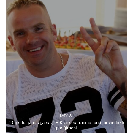
LATVIJA
“Dupsītis jāmazgā nav,” – Kivičs satracina tautu ar viedokli
par ģimeni