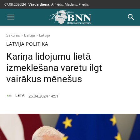
07.08.2026
EN
Vārda diena:
Alfrēds, Madars, Fredis
Sākums
Baltija
Latvija
LATVIJA
POLITIKA
Kariņa lidojumu lietā
izmeklēšana varētu ilgt
vairākus mēnešus
LETA
26.04.2024 14:51