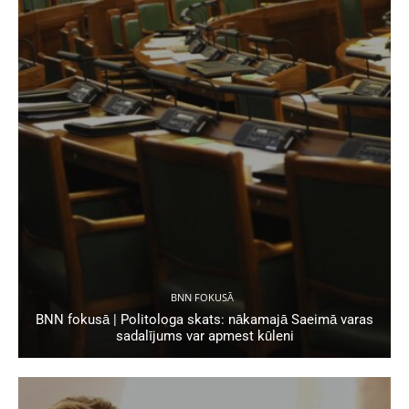
BNN FOKUSĀ
BNN fokusā | Politologa skats: nākamajā Saeimā varas
sadalījums var apmest kūleni