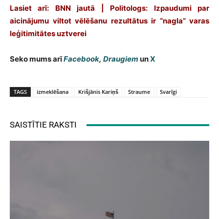
Lasiet arī: BNN jautā | Politologs: Izpaudumi par
aicinājumu viltot vēlēšanu rezultātus ir “nagla” varas
leģitimitātes uztverei
Seko mums arī
Facebook
,
Draugiem
un
X
TAGS
izmeklēšana
Krišjānis Kariņš
Straume
Svarīgi
SAISTĪTIE RAKSTI