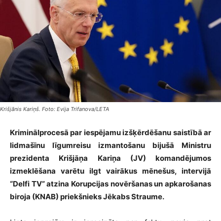
Krišjānis Kariņš. Foto: Evija Trifanova/LETA
Kriminālprocesā par iespējamu izšķērdēšanu saistībā ar
lidmašīnu līgumreisu izmantošanu bijušā Ministru
prezidenta Krišjāņa Kariņa (JV) komandējumos
izmeklēšana varētu ilgt vairākus mēnešus, intervijā
“Delfi TV” atzina Korupcijas novēršanas un apkarošanas
biroja (KNAB) priekšnieks Jēkabs Straume.