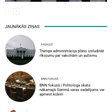
JAUNĀKĀS ZIŅAS
PASAULĒ
Trampa administrācija plāno izsludināt
rīkojumu par vakcīnām un autismu
BNN FOKUSĀ
BNN fokusā | Politologa skats:
nākamajā Saeimā varas sadalījums var
apmest kūleni