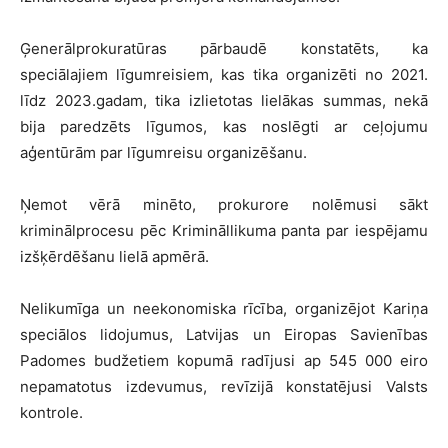
Ģenerālprokuratūras pārbaudē konstatēts, ka
speciālajiem līgumreisiem, kas tika organizēti no 2021.
līdz 2023.gadam, tika izlietotas lielākas summas, nekā
bija paredzēts līgumos, kas noslēgti ar ceļojumu
aģentūrām par līgumreisu organizēšanu.
Ņemot vērā minēto, prokurore nolēmusi sākt
kriminālprocesu pēc Krimināllikuma panta par iespējamu
izšķērdēšanu lielā apmērā.
Nelikumīga un neekonomiska rīcība, organizējot Kariņa
speciālos lidojumus, Latvijas un Eiropas Savienības
Padomes budžetiem kopumā radījusi ap 545 000 eiro
nepamatotus izdevumus, revīzijā konstatējusi Valsts
kontrole.