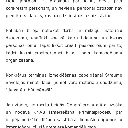
Lieta joprojām ir ierosināta par faktu, nevis pret
konkrētām personām, un nevienai personai patlaban nav
piemērots statuss, kas paredz tiesības uz aizstāvību.
Patlaban birojā notiekot darbs ar milzīgu materiālu
daudzumu, analītiķi analizē katru lidojumu un katras
personas lomu. Tāpat tikšot prasīti paskaidrojumi par to,
kādai katrai amatpersonai bijusi loma komandējumu
organizēšanā.
Konkrētus termiņus izmeklēšanas pabeigšanai Straume
nevēlējās minēt, taču, ņemot vērā materiālu daudzumu,
“tie varētu būt mēneši”.
Jau ziņots, ka marta beigās Ģenerālprokuratūra uzsāka
un nodeva KNAB izmeklēšanai kriminālprocesu par
iespējamu izšķērdēšanu saistībā ar lidmašīnu līgumreisu
izmantošanu bijušā premjera komandējumos.