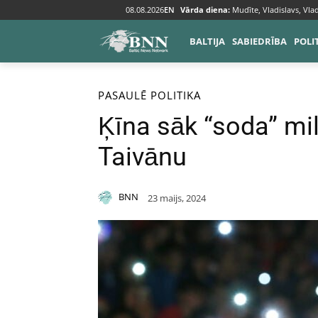
08.08.2026
EN
Vārda diena:
Mudīte, Vladislavs, Vlad
BALTIJA
SABIEDRĪBA
POLI
Sākums
Pasaulē
PASAULĒ
POLITIKA
Ķīna sāk “soda” mi
Taivānu
BNN
23 maijs, 2024