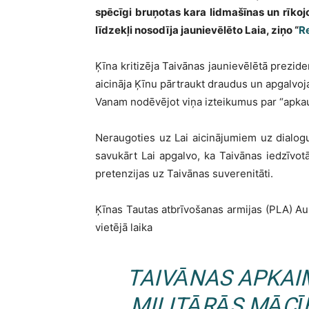
spēcīgi bruņotas kara lidmašīnas un rīko
līdzekļi nosodīja jaunievēlēto Laia, ziņo “
R
Ķīna kritizēja Taivānas jaunievēlētā prezide
aicināja Ķīnu pārtraukt draudus un apgalvoja
Vanam nodēvējot viņa izteikumus par “apka
Neraugoties uz Lai aicinājumiem uz dialogu,
savukārt Lai apgalvo, ka Taivānas iedzīvot
pretenzijas uz Taivānas suverenitāti.
Ķīnas Tautas atbrīvošanas armijas (PLA) Aus
vietējā laika
TAIVĀNAS APKAI
MILITĀRĀS MĀCĪB