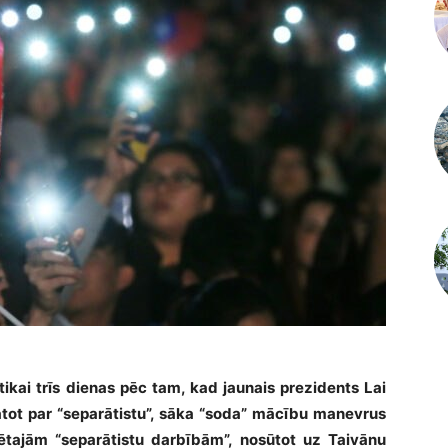
tikai trīs dienas pēc tam, kad jaunais prezidents Lai
katot par “separātistu”, sāka “soda” mācību manevrus
ētajām “separātistu darbībām”, nosūtot uz Taivānu