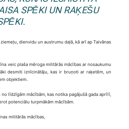
GAISA SPĒKI UN RAĶEŠU
SPĒKI.
ziemeļu, dienvidu un austrumu daļā, kā arī ap Taivānas
a Ķīna veic plaša mēroga militārās mācības ar nosaukumu
ki desmiti iznīcinātāju, kas ir bruņoti ar raķetēm, un
iem objektiem.
ā no līdzīgām mācībām, kas notika pagājušā gada aprīlī,
averot potenciālu turpmākām mācībām.
īnas militārās mācības,