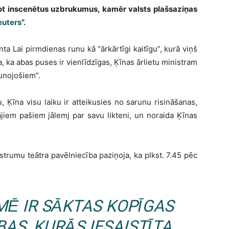
jot inscenētus uzbrukumus, kamēr valsts plašsaziņas
euters
”.
nta Lai pirmdienas runu kā “ārkārtīgi kaitīgu”, kurā viņš
, ka abas puses ir vienlīdzīgas, Ķīnas ārlietu ministram
unojošiem”.
 Ķīna visu laiku ir atteikusies no sarunu risināšanas,
ājiem pašiem jālemj par savu likteni, un noraida Ķīnas
trumu teātra pavēlniecība paziņoja, ka plkst. 7.45 pēc
MĒ IR SĀKTAS KOPĪGAS
AS, KURĀS IESAISTĪTA