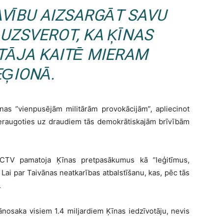
AVĪBU AIZSARGĀT SAVU
 UZSVEROT, KA ĶĪNAS
TĀJA KAITĒ MIERAM
EĢIONĀ.
nas “vienpusējām militārām provokācijām”, apliecinot
neraugoties uz draudiem tās demokrātiskajām brīvībām
 CCTV pamatoja Ķīnas pretpasākumus kā “leģitīmus,
ai par Taivānas neatkarības atbalstīšanu, kas, pēc tās
.
nosaka visiem 1.4 miljardiem Ķīnas iedzīvotāju, nevis