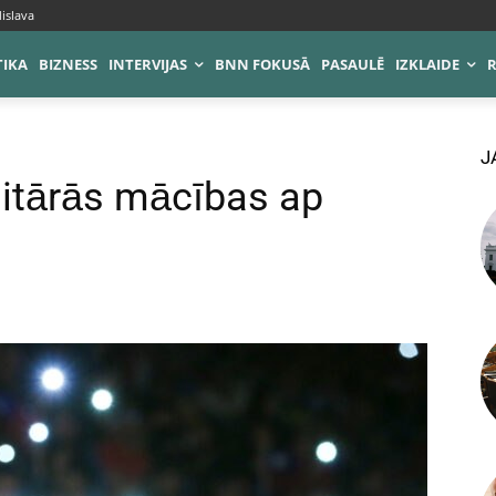
islava
TIKA
BIZNESS
INTERVIJAS
BNN FOKUSĀ
PASAULĒ
IZKLAIDE
J
litārās mācības ap