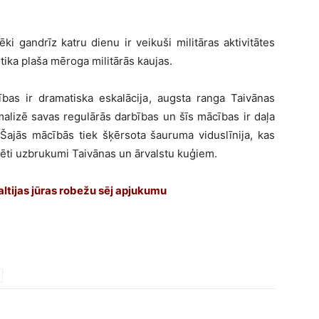
i gandrīz katru dienu ir veikuši militāras aktivitātes
ika plaša mēroga militārās kaujas.
ības ir dramatiska eskalācija, augsta ranga Taivānas
alizē savas regulārās darbības un šīs mācības ir daļa
 Šajās mācībās tiek šķērsota šauruma viduslīnija, kas
mulēti uzbrukumi Taivānas un ārvalstu kuģiem.
altijas jūras robežu sēj apjukumu