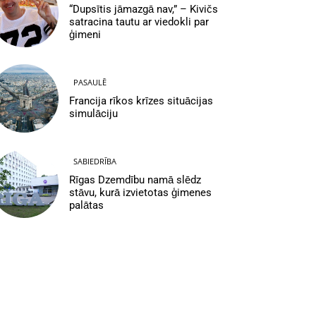
“Dupsītis jāmazgā nav,” – Kivičs
satracina tautu ar viedokli par
ģimeni
PASAULĒ
Francija rīkos krīzes situācijas
simulāciju
SABIEDRĪBA
Rīgas Dzemdību namā slēdz
stāvu, kurā izvietotas ģimenes
palātas