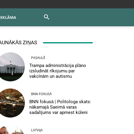
REKLĀMA
AUNĀKĀS ZIŅAS
PASAULĒ
Trampa administrācija plāno
izsludināt rīkojumu par
vakcīnām un autismu
BNN FOKUSĀ
BNN fokusā | Politologa skats:
nākamajā Saeimā varas
sadalījums var apmest kūleni
LATVIJA