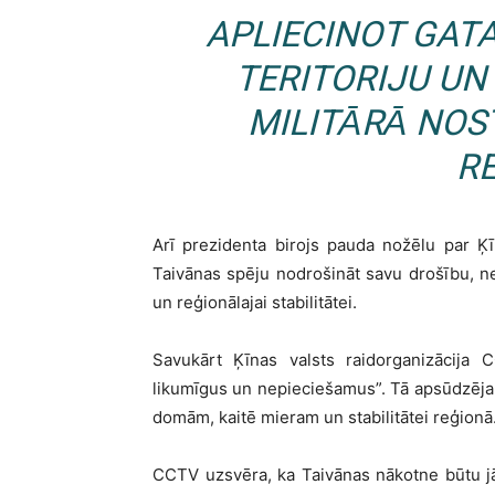
APLIECINOT GAT
TERITORIJU UN
MILITĀRĀ NOS
R
Arī prezidenta birojs pauda nožēlu par Ķī
Taivānas spēju nodrošināt savu drošību, 
un reģionālajai stabilitātei.
Savukārt Ķīnas valsts raidorganizācija
likumīgus un nepieciešamus”. Tā apsūdzēja L
domām, kaitē mieram un stabilitātei reģionā
CCTV uzsvēra, ka Taivānas nākotne būtu jā