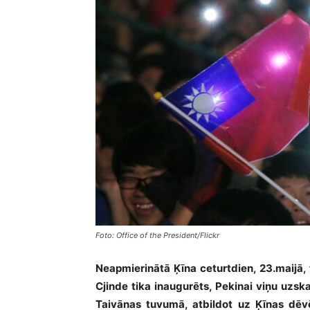
Foto: Office of the President/Flickr
Neapmierinātā Ķīna ceturtdien, 23.maijā, 
Cjinde tika inaugurēts, Pekinai viņu uzs
Taivānas tuvumā, atbildot uz Ķīnas dēv