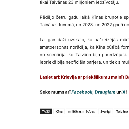
tikai Taivānas 23 miljoniem iedzīvotāju.
Pēdējo četru gadu laikā Ķīnas bruņotie spēk
Taivānas tuvumā, un 2023. un 2022.gadā not
Lai gan daži uzskata, ka pašreizējās māc
amatpersonas norādīja, ka Ķīna būtībā form
no scenārija, ko Taivāna bija paredzējusi.
iepriekš bija neoficiāla barjera, un tiek si
Lasiet arī:
Krievija ar priekšlikumu mainīt B
Seko mums arī
Facebook
,
Draugiem
un
X
!
TAGS
Ķīna
militāras mācības
Svarīgi
Taivāna