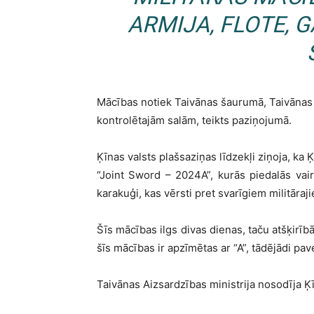
ARMIJA, FLOTE, 
Mācības notiek Taivānas šaurumā, Taivānas 
kontrolētajām salām, teikts paziņojumā.
Ķīnas valsts plašsaziņas līdzekļi ziņoja, k
“Joint Sword – 2024A”, kurās piedalās vairā
karakuģi, kas vērsti pret svarīgiem militāraj
Šīs mācības ilgs divas dienas, taču atšķirīb
šīs mācības ir apzīmētas ar “A”, tādējādi p
Taivānas Aizsardzības ministrija nosodīja Ķ