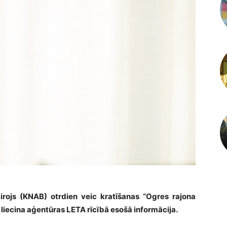
rojs (KNAB) otrdien veic kratīšanas “Ogres rajona
 liecina aģentūras LETA rīcībā esošā informācija.