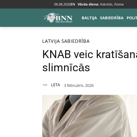
06.08.2026
EN
Vārda diena:
Askolds, Aisma
BALTIJA
SABIEDRĪBA
POLI
Sākums
Baltija
Latvija
LATVIJA
SABIEDRĪBA
KNAB veic kratīšan
slimnīcās
LETA
3 februāris, 2026