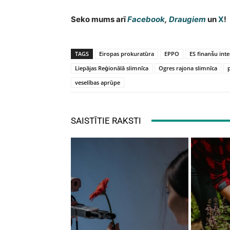
Seko mums arī
Facebook
,
Draugiem
un
X
!
TAGS
Eiropas prokuratūra
EPPO
ES finanšu inte
Liepājas Reģionālā slimnīca
Ogres rajona slimnīca
veselības aprūpe
SAISTĪTIE RAKSTI