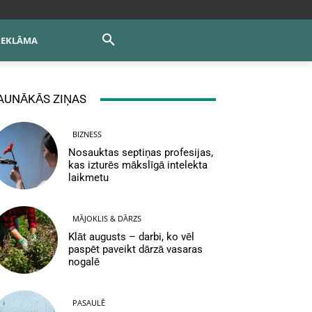
REKLĀMA
AUNĀKĀS ZIŅAS
BIZNESS
Nosauktas septiņas profesijas,
kas izturēs mākslīgā intelekta
laikmetu
MĀJOKLIS & DĀRZS
Klāt augusts – darbi, ko vēl
paspēt paveikt dārzā vasaras
nogalē
PASAULĒ