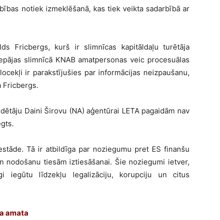
ības notiek izmeklēšanā, kas tiek veikta sadarbībā ar
lds Fricbergs, kurš ir slimnīcas kapitāldaļu turētāja
 Liepājas slimnīcā KNAB amatpersonas veic procesuālas
ocekļi ir parakstījušies par informācijas neizpaušanu,
a Fricbergs.
ēdētāju Daini Širovu (NA) aģentūrai LETA pagaidām nav
ēgts.
estāde. Tā ir atbildīga par noziegumu pret ES finanšu
n nodošanu tiesām iztiesāšanai. Šie noziegumi ietver,
 iegūtu līdzekļu legalizāciju, korupciju un citus
ra amata