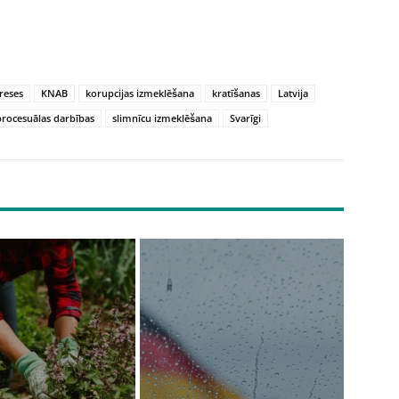
reses
KNAB
korupcijas izmeklēšana
kratīšanas
Latvija
procesuālas darbības
slimnīcu izmeklēšana
Svarīgi