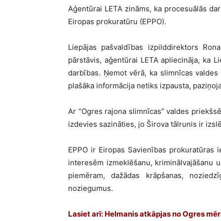
Aģentūrai LETA zināms, ka procesuālās darb
Eiropas prokuratūru (EPPO).
Liepājas pašvaldības izpilddirektors Rona
pārstāvis, aģentūrai LETA apliecināja, ka
darbības. Ņemot vērā, ka slimnīcas valdes l
plašāka informācija netiks izpausta, paziņoj
Ar “Ogres rajona slimnīcas” valdes priekšs
izdevies sazināties, jo Širova tālrunis ir izsl
EPPO ir Eiropas Savienības prokuratūras i
interesēm izmeklēšanu, kriminālvajāšanu u
piemēram, dažādas krāpšanas, noziedzīgi
noziegumus.
Lasiet arī: Helmanis atkāpjas no Ogres mē