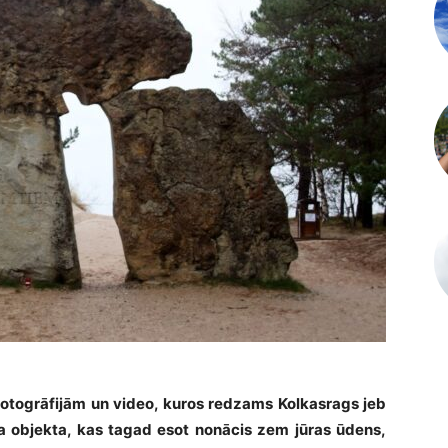
r fotogrāfijām un video, kuros redzams Kolkasrags jeb
sma objekta, kas tagad esot nonācis zem jūras ūdens,