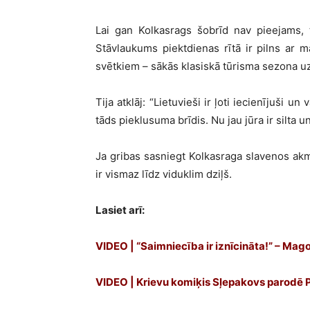
Lai gan Kolkasrags šobrīd nav pieejams, t
Stāvlaukums piektdienas rītā ir pilns ar m
svētkiem – sākās klasiskā tūrisma sezona u
Tija atklāj: “Lietuvieši ir ļoti iecienījuši u
tāds pieklusuma brīdis. Nu jau jūra ir silta u
Ja gribas sasniegt Kolkasraga slavenos akm
ir vismaz līdz viduklim dziļš.
Lasiet arī:
VIDEO | “Saimniecība ir iznīcināta!” – Mag
VIDEO | Krievu komiķis Sļepakovs parodē P