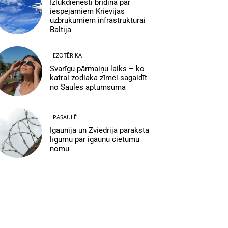
Izlūkdienesti brīdina par
iespējamiem Krievijas
uzbrukumiem infrastruktūrai
Baltijā
EZOTĒRIKA
Svarīgu pārmaiņu laiks – ko
katrai zodiaka zīmei sagaidīt
no Saules aptumsuma
PASAULĒ
Igaunija un Zviedrija paraksta
līgumu par igauņu cietumu
nomu