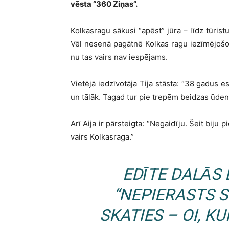
vēsta “360 Ziņas”.
Kolkasragu sākusi “apēst” jūra – līdz tūris
Vēl nesenā pagātnē Kolkas ragu iezīmējoš
nu tas vairs nav iespējams.
Vietējā iedzīvotāja Tija stāsta: “38 gadus e
un tālāk. Tagad tur pie trepēm beidzas ūdens,
Arī Aija ir pārsteigta: “Negaidīju. Šeit biju
vairs Kolkasraga.”
EDĪTE DALĀS 
“NEPIERASTS S
SKATIES – OI, KU