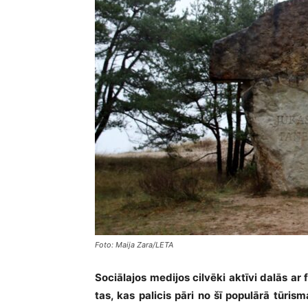
Foto: Maija Zara/LETA
Sociālajos medijos cilvēki aktīvi dalās a
tas, kas palicis pāri no šī populārā tūri