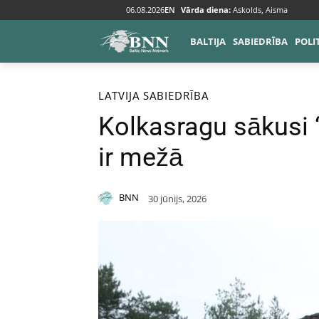
06.08.2026
EN
Vārda diena:
Askolds, Aisma
BALTIJA
SABIEDRĪBA
POLI
Sākums
Baltija
Latvija
LATVIJA
SABIEDRĪBA
Kolkasragu sākusi “
ir mežā
BNN
30 jūnijs, 2026