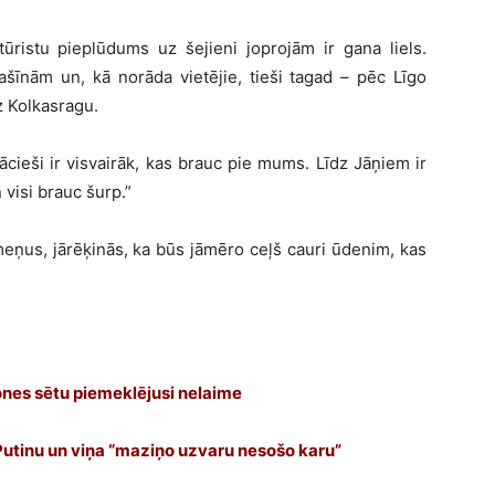
ūristu pieplūdums uz šejieni joprojām ir gana liels.
ašīnām un, kā norāda vietējie, tieši tagad – pēc Līgo
z Kolkasragu.
n vācieši ir visvairāk, kas brauc pie mums. Līdz Jāņiem ir
n visi brauc šurp.”
eņus, jārēķinās, ka būs jāmēro ceļš cauri ūdenim, kas
ones sētu piemeklējusi nelaime
utinu un viņa “maziņo uzvaru nesošo karu”