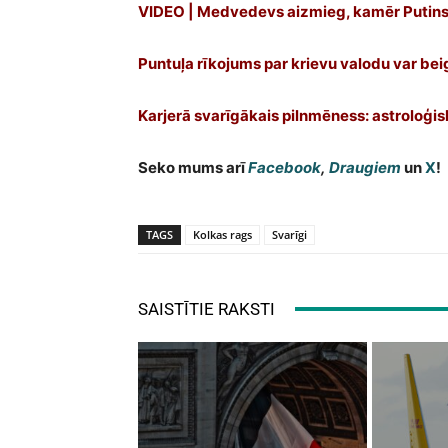
VIDEO | Medvedevs aizmieg, kamēr Putins
Puntuļa rīkojums par krievu valodu var bei
Karjerā svarīgākais pilnmēness: astroloģi
Seko mums arī
Facebook
,
Draugiem
un
X
!
TAGS
Kolkas rags
Svarīgi
SAISTĪTIE RAKSTI