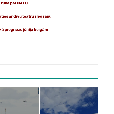
 runā par NATO
gties ar divu teātru slēgšanu
skā prognoze jūnija beigām