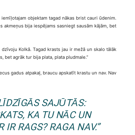
tu iemīļotajam objektam tagad nākas brist cauri ūdenim.
os akmeņus bija iespējams sasniegt sausām kājām, bet
s dzīvoju Kolkā. Tagad krasts jau ir mežā un skalo tālāk
 bet agrāk tur bija plata, plata pludmale.”
 piecus gadus atpakaļ, braucu apskatīt krastu un nav. Nav
LĪDZĪGĀS SAJŪTĀS:
KATS, KA TU NĀC UN
R IR RAGS? RAGA NAV.”