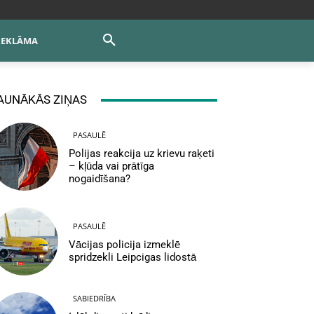
REKLĀMA
AUNĀKĀS ZIŅAS
PASAULĒ
Polijas reakcija uz krievu raķeti
– kļūda vai prātīga
nogaidīšana?
PASAULĒ
Vācijas policija izmeklē
spridzekli Leipcigas lidostā
SABIEDRĪBA