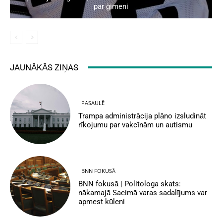
par ģimeni
JAUNĀKĀS ZIŅAS
PASAULĒ
Trampa administrācija plāno izsludināt
rīkojumu par vakcīnām un autismu
BNN FOKUSĀ
BNN fokusā | Politologa skats:
nākamajā Saeimā varas sadalījums var
apmest kūleni