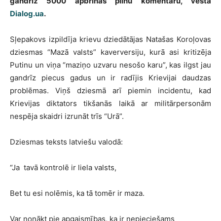
gandrīz 5000 apbrīnas pilnu komentāru, vēsta
Dialog.ua
.
Sļepakovs izpildīja krievu dziedātājas Natašas Koroļovas
dziesmas “Mazā valsts” kaverversiju, kurā asi kritizēja
Putinu un viņa “maziņo uzvaru nesošo karu”, kas ilgst jau
gandrīz piecus gadus un ir radījis Krievijai daudzas
problēmas. Viņš dziesmā arī piemin incidentu, kad
Krievijas diktators tikšanās laikā ar militārpersonām
nespēja skaidri izrunāt trīs “Urā”.
Dziesmas teksts latviešu valodā:
“Ja tavā kontrolē ir liela valsts,
Bet tu esi nolēmis, ka tā tomēr ir maza.
Var nonākt pie apgaismības, ka ir nepieciešams