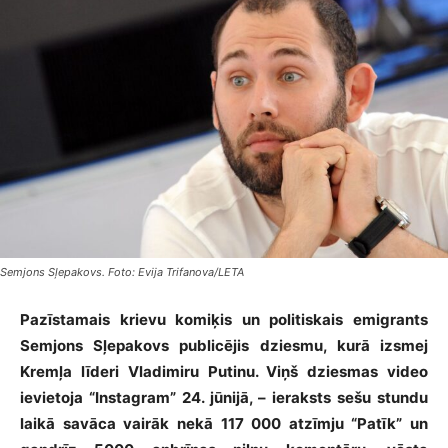
Semjons Sļepakovs. Foto: Evija Trifanova/LETA
Pazīstamais krievu komiķis un politiskais emigrants
Semjons Sļepakovs publicējis dziesmu, kurā izsmej
Kremļa līderi Vladimiru Putinu. Viņš dziesmas video
ievietoja “Instagram” 24. jūnijā, – ieraksts sešu stundu
laikā savāca vairāk nekā 117 000 atzīmju “Patīk” un