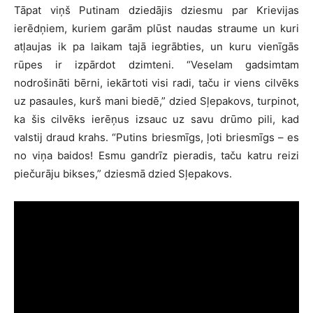
Tāpat viņš Putinam dziedājis dziesmu par Krievijas
ierēdņiem, kuriem garām plūst naudas straume un kuri
atļaujas ik pa laikam tajā iegrābties, un kuru vienīgās
rūpes ir izpārdot dzimteni. “Veselam gadsimtam
nodrošināti bērni, iekārtoti visi radi, taču ir viens cilvēks
uz pasaules, kurš mani biedē,” dzied Sļepakovs, turpinot,
ka šis cilvēks ierēņus izsauc uz savu drūmo pili, kad
valstij draud krahs. “Putins briesmīgs, ļoti briesmīgs – es
no viņa baidos! Esmu gandrīz pieradis, taču katru reizi
piečurāju bikses,” dziesmā dzied Sļepakovs.