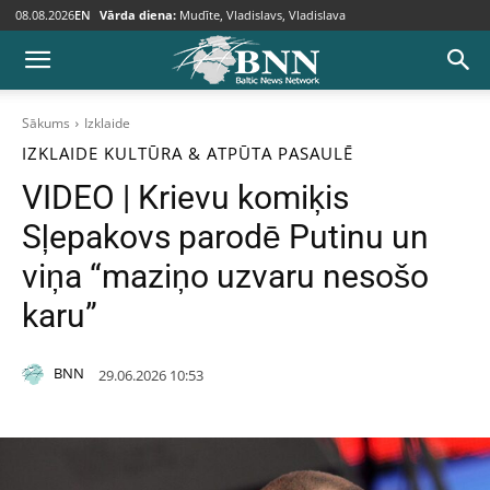
08.08.2026
EN
Vārda diena:
Mudīte, Vladislavs, Vladislava
Sākums
Izklaide
IZKLAIDE
KULTŪRA & ATPŪTA
PASAULĒ
VIDEO | Krievu komiķis
Sļepakovs parodē Putinu un
viņa “maziņo uzvaru nesošo
karu”
BNN
29.06.2026 10:53