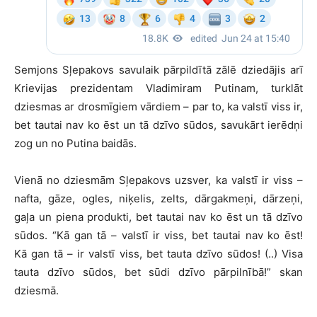
Semjons Sļepakovs savulaik pārpildītā zālē dziedājis arī
Krievijas prezidentam Vladimiram Putinam, turklāt
dziesmas ar drosmīgiem vārdiem – par to, ka valstī viss ir,
bet tautai nav ko ēst un tā dzīvo sūdos, savukārt ierēdņi
zog un no Putina baidās.
Vienā no dziesmām Sļepakovs uzsver, ka valstī ir viss –
nafta, gāze, ogles, niķelis, zelts, dārgakmeņi, dārzeņi,
gaļa un piena produkti, bet tautai nav ko ēst un tā dzīvo
sūdos. “Kā gan tā – valstī ir viss, bet tautai nav ko ēst!
Kā gan tā – ir valstī viss, bet tauta dzīvo sūdos! (..) Visa
tauta dzīvo sūdos, bet sūdi dzīvo pārpilnībā!” skan
dziesmā.