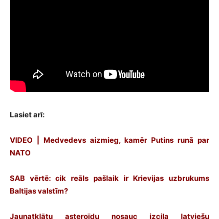
Lasiet arī:
VIDEO | Medvedevs aizmieg, kamēr Putins runā par
NATO
SAB vērtē: cik reāls pašlaik ir Krievijas uzbrukums
Baltijas valstīm?
Jaunatklātu asteroīdu nosauc izcila latviešu