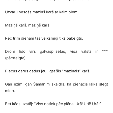
Uzvaru nesošs maziņš karš ar kaimiņiem.
Maziņš karš, maziņš karš,
Pēc trim dienām tas veiksmīgi tiks pabeigts.
Droni lido virs galvaspilsētas, visa valsts ir ***
(pārsteigta).
Piecus garus gadus jau ilgst šis “maziņais” karš.
Gan ezim, gan Šamanim skaidrs, ka pienācis laiks slēgt
mieru.
Bet kāds uzstāj: “Viss notiek pēc plāna! Urā! Urā! Urā!”