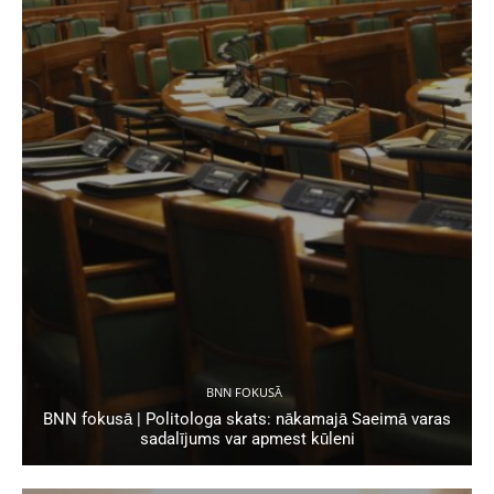
BNN FOKUSĀ
BNN fokusā | Politologa skats: nākamajā Saeimā varas
sadalījums var apmest kūleni