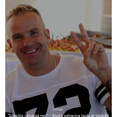
LATVIJA
“Dupsītis jāmazgā nav,” – Kivičs satracina tautu ar viedokli