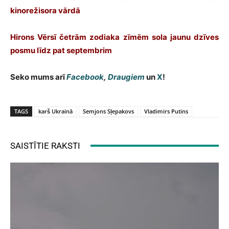
kinorežisora vārdā
Hirons Vērsī četrām zodiaka zīmēm sola jaunu dzīves
posmu līdz pat septembrim
Seko mums arī
Facebook
,
Draugiem
un
X
!
TAGS
karš Ukrainā
Semjons Sļepakovs
Vladimirs Putins
SAISTĪTIE RAKSTI