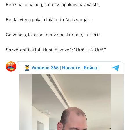
Benzīna cena aug, taču svarigākais nav valsts,
Bet lai viena pakaļa tajā ir droši aizsargāta.
Galvenais, lai droni neuzzina, kur tā ir, kur tā ir.
Sazvērestībai ļoti klusi tā izdveš: “Urā! Urā! Urā!””