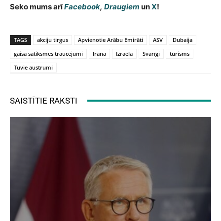
Seko mums arī
Facebook
,
Draugiem
un
X
!
TAGS
akciju tirgus
Apvienotie Arābu Emirāti
ASV
Dubaija
gaisa satiksmes traucējumi
Irāna
Izraēla
Svarīgi
tūrisms
Tuvie austrumi
SAISTĪTIE RAKSTI