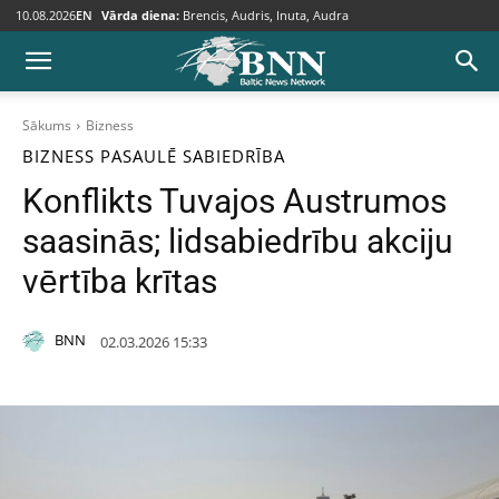
10.08.2026
EN
Vārda diena:
Brencis, Audris, Inuta, Audra
Sākums
Bizness
BIZNESS
PASAULĒ
SABIEDRĪBA
Konflikts Tuvajos Austrumos
saasinās; lidsabiedrību akciju
vērtība krītas
BNN
02.03.2026 15:33