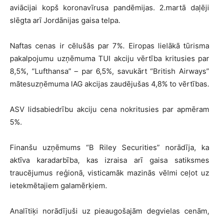
aviācijai kopš koronavīrusa pandēmijas. 2.martā daļēji
slēgta arī Jordānijas gaisa telpa.
Naftas cenas ir cēlušās par 7%. Eiropas lielākā tūrisma
pakalpojumu uzņēmuma TUI akciju vērtība kritusies par
8,5%, “Lufthansa” – par 6,5%, savukārt “British Airways”
mātesuzņēmuma IAG akcijas zaudējušas 4,8% to vērtības.
ASV lidsabiedrību akciju cena nokritusies par apmēram
5%.
Finanšu uzņēmums “B Riley Securities” norādīja, ka
aktīva karadarbība, kas izraisa arī gaisa satiksmes
traucējumus reģionā, visticamāk mazinās vēlmi ceļot uz
ietekmētajiem galamērķiem.
Analītiķi norādījuši uz pieaugošajām degvielas cenām,