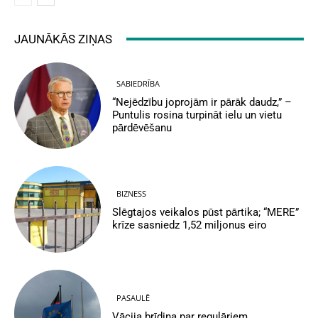
JAUNĀKĀS ZIŅAS
SABIEDRĪBA
“Nejēdzību joprojām ir pārāk daudz,” –
Puntulis rosina turpināt ielu un vietu
pārdēvēšanu
BIZNESS
Slēgtajos veikalos pūst pārtika; “MERE”
krīze sasniedz 1,52 miljonus eiro
PASAULĒ
Vācija brīdina par regulāriem