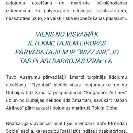
ceļojumu atcelšanu un maršruta pārplānošanas
izdevumiem kā galvenajiem situācijas katalizatoriem,
neskatoties uz to, ka veikti riska ierobežošanas pasākumi.
VIENS NO VISVAIRĀK
IETEKMĒTAJIEM EIROPAS
PĀRVADĀTĀJIEM IR “WIZZ AIR,” JO
TAS PLAŠI DARBOJAS IZRAĒLĀ.
Tuvo Austrumu pārvadātāji 1.martā turpināja lidojumu
atcelšanu. “Flydubai” atcēlis visus lidojumus uz un no
Dubaijas līdz 3.marta pēcpusdienai. “Singapore Airlines”
uz un no Dubaijas nelidos līdz 7.martam, savukārt “Japan
Airlines” pārtraukusi lidojumus maršrutā Tokija-Doha.
Neatkarīgais aviācijas analītiķis Brendans Sobi (Brendan
Sobie) sacīja, ka iespaidu īpaši izjūt Indijas lidsabiedrības,