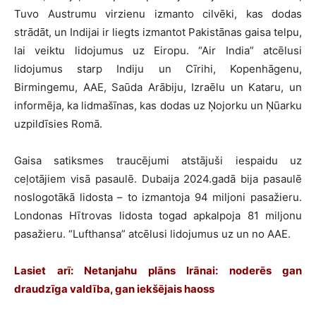
Tuvo Austrumu virzienu izmanto cilvēki, kas dodas
strādāt, un Indijai ir liegts izmantot Pakistānas gaisa telpu,
lai veiktu lidojumus uz Eiropu. “Air India” atcēlusi
lidojumus starp Indiju un Cīrihi, Kopenhāgenu,
Birmingemu, AAE, Saūda Arābiju, Izraēlu un Kataru, un
informēja, ka lidmašīnas, kas dodas uz Ņojorku un Ņūarku
uzpildīsies Romā.
Gaisa satiksmes traucējumi atstājuši iespaidu uz
ceļotājiem visā pasaulē. Dubaija 2024.gadā bija pasaulē
noslogotākā lidosta – to izmantoja 94 miljoni pasažieru.
Londonas Hītrovas lidosta togad apkalpoja 81 miljonu
pasažieru. “Lufthansa” atcēlusi lidojumus uz un no AAE.
Lasiet arī: Netanjahu plāns Irānai: noderēs gan
draudzīga valdība, gan iekšējais haoss