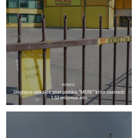
BIZNESS
Slēgtajos veikalos pūst pārtika; “MERE” krīze sasniedz
1,52 miljonus eiro