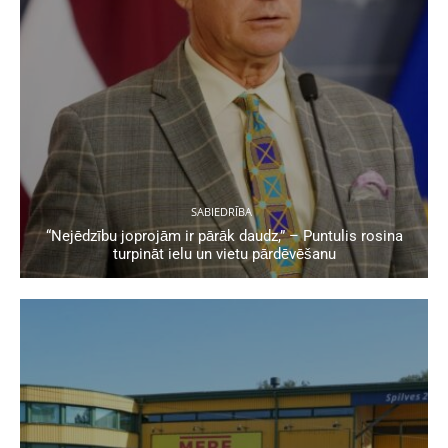
SABIEDRĪBA
“Nejēdzību joprojām ir pārāk daudz,” – Puntulis rosina
turpināt ielu un vietu pārdēvēšanu