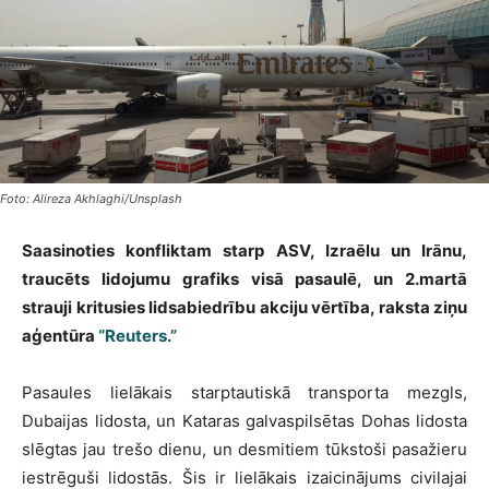
Foto: Alireza Akhlaghi/Unsplash
Saasinoties konfliktam starp ASV, Izraēlu un Irānu,
traucēts lidojumu grafiks visā pasaulē, un 2.martā
strauji kritusies lidsabiedrību akciju vērtība, raksta ziņu
aģentūra
“Reuters.”
Pasaules lielākais starptautiskā transporta mezgls,
Dubaijas lidosta, un Kataras galvaspilsētas Dohas lidosta
slēgtas jau trešo dienu, un desmitiem tūkstoši pasažieru
iestrēguši lidostās. Šis ir lielākais izaicinājums civilajai