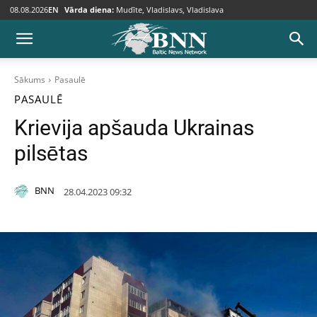
08.08.2026
EN
Vārda diena:
Mudīte, Vladislavs, Vladislava
Sākums
Pasaulē
PASAULĒ
Krievija apšauda Ukrainas
pilsētas
BNN
28.04.2023 09:32