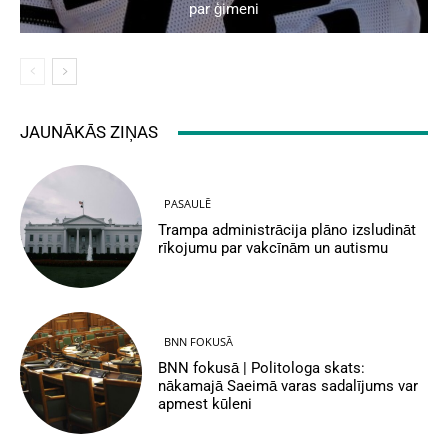
par ģimeni
JAUNĀKĀS ZIŅAS
PASAULĒ
Trampa administrācija plāno izsludināt
rīkojumu par vakcīnām un autismu
BNN FOKUSĀ
BNN fokusā | Politologa skats:
nākamajā Saeimā varas sadalījums var
apmest kūleni