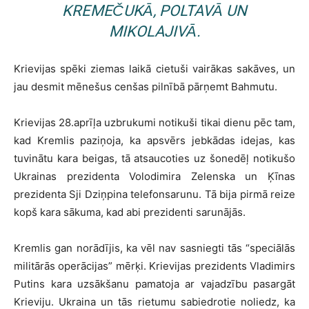
KREMEČUKĀ, POLTAVĀ UN
MIKOLAJIVĀ.
Krievijas spēki ziemas laikā cietuši vairākas sakāves, un
jau desmit mēnešus cenšas pilnībā pārņemt Bahmutu.
Krievijas 28.aprīļa uzbrukumi notikuši tikai dienu pēc tam,
kad Kremlis paziņoja, ka apsvērs jebkādas idejas, kas
tuvinātu kara beigas, tā atsaucoties uz šonedēļ notikušo
Ukrainas prezidenta Volodimira Zelenska un Ķīnas
prezidenta Sji Dziņpina telefonsarunu. Tā bija pirmā reize
kopš kara sākuma, kad abi prezidenti sarunājās.
Kremlis gan norādījis, ka vēl nav sasniegti tās “speciālās
militārās operācijas” mērķi. Krievijas prezidents Vladimirs
Putins kara uzsākšanu pamatoja ar vajadzību pasargāt
Krieviju. Ukraina un tās rietumu sabiedrotie noliedz, ka