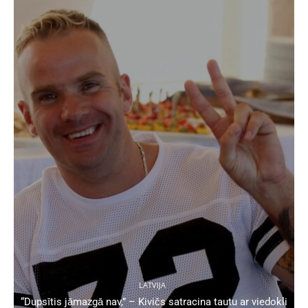
LATVIJA
“Dupsītis jāmazgā nav,” – Kivičs satracina tautu ar viedokli