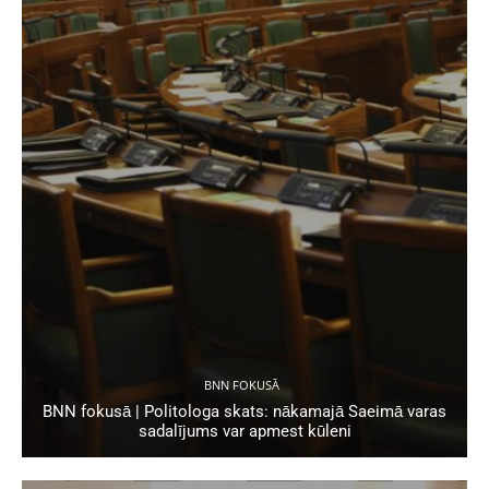
BNN FOKUSĀ
BNN fokusā | Politologa skats: nākamajā Saeimā varas
sadalījums var apmest kūleni