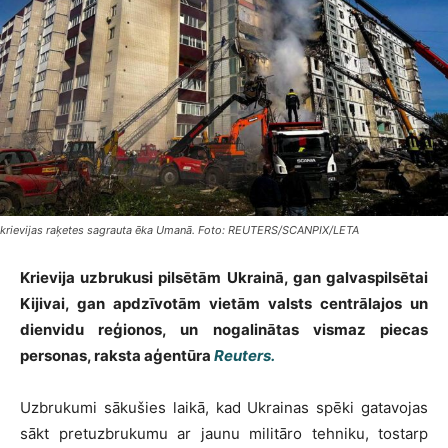
krievijas raķetes sagrauta ēka Umanā. Foto: REUTERS/SCANPIX/LETA
Krievija uzbrukusi pilsētām Ukrainā, gan galvaspilsētai
Kijivai, gan apdzīvotām vietām valsts centrālajos un
dienvidu reģionos, un nogalinātas vismaz piecas
personas, raksta aģentūra
Reuters.
Uzbrukumi sākušies laikā, kad Ukrainas spēki gatavojas
sākt pretuzbrukumu ar jaunu militāro tehniku, tostarp