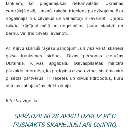
tankiem, ko piegādājušas rietumvalstis. Ukrainas
centrālajā daļā, Umanā, raķešu trieciens pa dzīvojamo ēku
nogalinājis trīs cilvēkus un vēl astoņi ir ievainoti. Dņipro
raķete trāpījusi mājā un nogalinājusi jaunu sievieti un
bērnu. Vēl trīs cilvēki ievainoti.
Arī Kijivu skāruši raķešu uzlidojumi, un visā valstī skanēja
gaisa trauksmes sirēnas. Divas personas cietušas
Ukrainkā, Kijivas apgabalā. Galvaspilsētas militārā
pārvalde informēja, ka pretgaisa aizsardzības sistēma virs
pilsētas pārtvērusi 11 raķetes un divus lidrobotus, kuru
atlūzas sabojājušas elektrolīniju.
Interfax
ziņo, ka
SPRĀDZIENI 28.APRĪLĪ UZREIZ PĒC
PUSNAKTS SKANĒJUŠI ARĪ DŅIPRO,