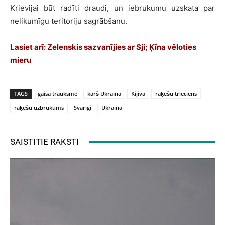
Krievijai būt radīti draudi, un iebrukumu uzskata par
nelikumīgu teritoriju sagrābšanu.
Lasiet arī: Zelenskis sazvanījies ar Sji; Ķīna vēloties
mieru
TAGS
gaisa trauksme
karš Ukrainā
Kijiva
raķešu trieciens
raķešu uzbrukums
Svarīgi
Ukraina
SAISTĪTIE RAKSTI