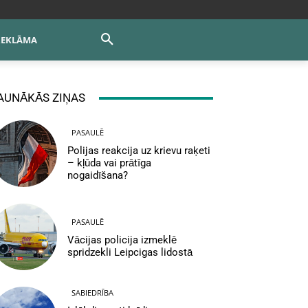
REKLĀMA
AUNĀKĀS ZIŅAS
PASAULĒ
Polijas reakcija uz krievu raķeti
– kļūda vai prātīga
nogaidīšana?
PASAULĒ
Vācijas policija izmeklē
spridzekli Leipcigas lidostā
SABIEDRĪBA