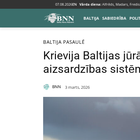
07.08.2026
EN
Vārda diena:
Alfrēds, Madars, Fredis
BALTIJA
SABIEDRĪBA
POLI
Sākums
Baltija
BALTIJA
PASAULĒ
Krievija Baltijas jū
aizsardzības sist
BNN
3 marts, 2026