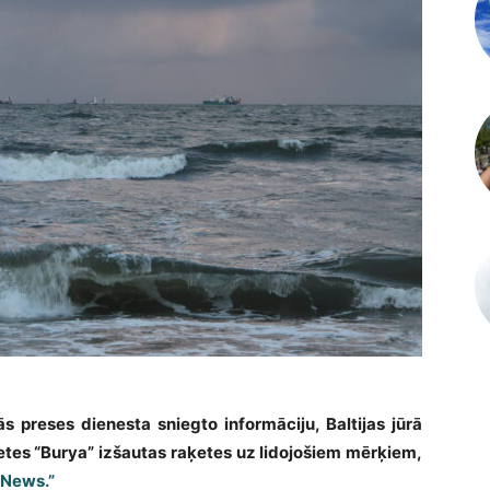
tās preses dienesta sniegto informāciju, Baltijas jūrā
etes “Burya” izšautas raķetes uz lidojošiem mērķiem,
 News.”