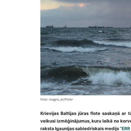
Foto: magro_kr/Flickr
Krievijas Baltijas jūras flote saskaņā ar 
veikusi izmēģinājumus, kuru laikā no korv
raksta Igaunijas sabiedriskais medijs
“ERR