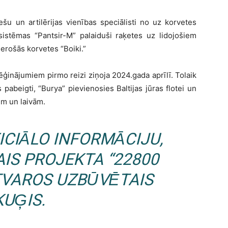
šu un artilērijas vienības speciālisti no uz korvetes
 sistēmas “Pantsir-M” palaiduši raķetes uz lidojošiem
ederošās korvetes “Boiki.”
zmēģinājumiem pirmo reizi ziņoja 2024.gada aprīlī. Tolaik
s pabeigti, “Burya” pievienosies Baltijas jūras flotei un
em un laivām.
ICIĀLO INFORMĀCIJU,
AIS PROJEKTA “22800
TVAROS UZBŪVĒTAIS
KUĢIS.