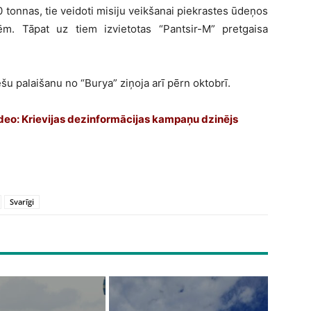
 tonnas, tie veidoti misiju veikšanai piekrastes ūdeņos
ēm. Tāpat uz tiem izvietotas “Pantsir-M” pretgaisa
šu palaišanu no “Burya” ziņoja arī pērn oktobrī.
video: Krievijas dezinformācijas kampaņu dzinējs
Svarīgi