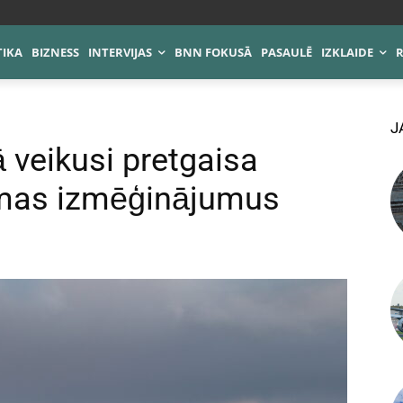
TIKA
BIZNESS
INTERVIJAS
BNN FOKUSĀ
PASAULĒ
IZKLAIDE
J
rā veikusi pretgaisa
ēmas izmēģinājumus