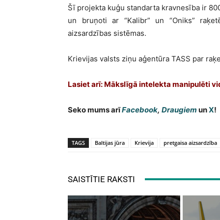
Šī projekta kuģu standarta kravnesība ir 800
un bruņoti ar “Kalibr” un “Oniks” raķet
aizsardzības sistēmas.
Krievijas valsts ziņu aģentūra TASS par raķe
Lasiet arī: Mākslīgā intelekta manipulēti 
Seko mums arī
Facebook
,
Draugiem
un
X
!
TAGS
Baltijas jūra
Krievija
pretgaisa aizsardzība
SAISTĪTIE RAKSTI