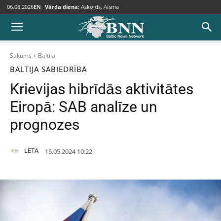
06.08.2026
EN
Vārda diena:
Askolds, Aisma
Sākums
Baltija
BALTIJA
SABIEDRĪBA
Krievijas hibrīdās aktivitātes
Eiropā: SAB analīze un
prognozes
LETA
15.05.2024 10:22