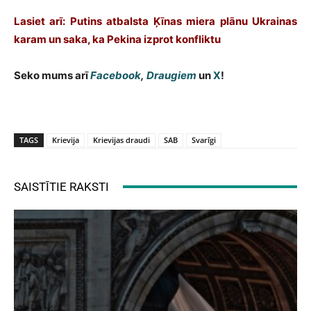
Lasiet arī: Putins atbalsta Ķīnas miera plānu Ukrainas
karam un saka, ka Pekina izprot konfliktu
Seko mums arī
Facebook
,
Draugiem
un
X
!
TAGS
Krievija
Krievijas draudi
SAB
Svarīgi
SAISTĪTIE RAKSTI