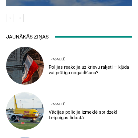
JAUNĀKĀS ZIŅAS
PASAULĒ
Polijas reakcija uz krievu raķeti – kļūda
vai prātīga nogaidīšana?
PASAULĒ
Vācijas policija izmeklē spridzekli
Leipcigas lidostā