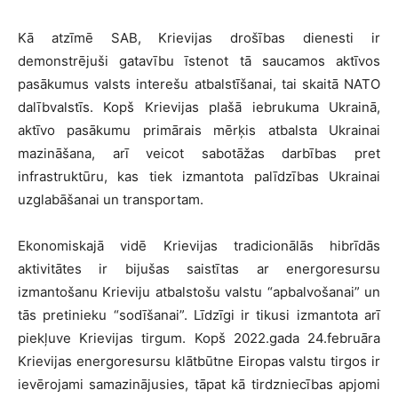
Kā atzīmē SAB, Krievijas drošības dienesti ir
demonstrējuši gatavību īstenot tā saucamos aktīvos
pasākumus valsts interešu atbalstīšanai, tai skaitā NATO
dalībvalstīs. Kopš Krievijas plašā iebrukuma Ukrainā,
aktīvo pasākumu primārais mērķis atbalsta Ukrainai
mazināšana, arī veicot sabotāžas darbības pret
infrastruktūru, kas tiek izmantota palīdzības Ukrainai
uzglabāšanai un transportam.
Ekonomiskajā vidē Krievijas tradicionālās hibrīdās
aktivitātes ir bijušas saistītas ar energoresursu
izmantošanu Krieviju atbalstošu valstu “apbalvošanai” un
tās pretinieku “sodīšanai”. Līdzīgi ir tikusi izmantota arī
piekļuve Krievijas tirgum. Kopš 2022.gada 24.februāra
Krievijas energoresursu klātbūtne Eiropas valstu tirgos ir
ievērojami samazinājusies, tāpat kā tirdzniecības apjomi