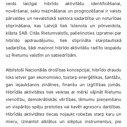
veids laicīgai hibrīdo aktivitāšu identificēšanai,
novēršanai, seku mazināšanai un prognozēšanai ir valsts
pārvaldes un nevalstiskā sektora sadarbība un noturības
stiprināšana, kas Latvijā tiek īstenota un pilnveidota,
klāsta SAB. Citās Rietumvalstīs, palielinoties izpratnei par
hibrīdo apdraudējumu, tiek stiprināta starptautiskā
sadarbība, šādi mazinot hibrīdo aktivitāšu radīto iespaidu
uz Rietumu valstīm un sabiedrībām.
Atbilstoši Nacionālās drošības koncepcijai, hibrīdo draudu
loks ietver gan ekonomisko, tostarp enerģētikas, šantāžu,
gan iejaukšanos zinātnes, finanšu un izglītības jomās.
Hibrīdās aktivitātes tiek veiktas ar mērķi vājināt Rietumu
vienotību, demokrātiskās vērtības, lēmumu pieņemšanu
un vispārējo spēju pretoties vai kavēt agresoru darbības.
Hibrīdās aktivitātes tiecas nojaukt robežas starp karu un
mieru, izmantot atklātus un slēptus instrumentus, pie