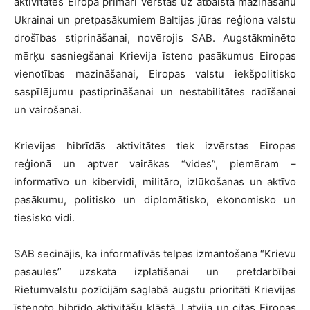
aktivitātes Eiropā primāri vērstas uz atbalsta mazināšanu
Ukrainai un pretpasākumiem Baltijas jūras reģiona valstu
drošības stiprināšanai, novērojis SAB. Augstākminēto
mērķu sasniegšanai Krievija īsteno pasākumus Eiropas
vienotības mazināšanai, Eiropas valstu iekšpolitisko
saspīlējumu pastiprināšanai un nestabilitātes radīšanai
un vairošanai.
Krievijas hibrīdās aktivitātes tiek izvērstas Eiropas
reģionā un aptver vairākas “vides”, piemēram –
informatīvo un kibervidi, militāro, izlūkošanas un aktīvo
pasākumu, politisko un diplomātisko, ekonomisko un
tiesisko vidi.
SAB secinājis, ka informatīvās telpas izmantošana “Krievu
pasaules” uzskata izplatīšanai un pretdarbībai
Rietumvalstu pozīcijām saglabā augstu prioritāti Krievijas
īstenoto hibrīdo aktivitāšu klāstā. Latvija un citas Eiropas