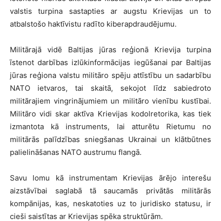
valstis turpina sastapties ar augstu Krievijas un to
atbalstošo haktīvistu radīto kiberapdraudējumu.
Militārajā vidē Baltijas jūras reģionā Krievija turpina
īstenot darbības izlūkinformācijas iegūšanai par Baltijas
jūras reģiona valstu militāro spēju attīstību un sadarbību
NATO ietvaros, tai skaitā, sekojot līdz sabiedroto
militārajiem vingrinājumiem un militāro vienību kustībai.
Militāro vidi skar aktīva Krievijas kodolretorika, kas tiek
izmantota kā instruments, lai atturētu Rietumu no
militārās palīdzības sniegšanas Ukrainai un klātbūtnes
palielināšanas NATO austrumu flangā.
Savu lomu kā instrumentam Krievijas ārējo interešu
aizstāvībai saglabā tā saucamās privātās militārās
kompānijas, kas, neskatoties uz to juridisko statusu, ir
cieši saistītas ar Krievijas spēka struktūrām.