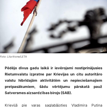
Foto: Lita Krone/LETA
Pēdējo divus gadu laikā ir ievērojami nostiprinājusies
Rietumvalstu izpratne par Krievijas un citu autoritāro
valstu hibrīdajām aktivitātēm un nepieciešamajiem
pretpasākumiem, šādu vērtējumu pārskatā pauž
Satversmes aizsardzības birojs (SAB).
Krievijā pie varas saglabājoties Vladimira Putina