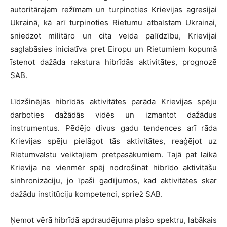
autoritārajam režīmam un turpinoties Krievijas agresijai
Ukrainā, kā arī turpinoties Rietumu atbalstam Ukrainai,
sniedzot militāro un cita veida palīdzību, Krievijai
saglabāsies iniciatīva pret Eiropu un Rietumiem kopumā
īstenot dažāda rakstura hibrīdās aktivitātes, prognozē
SAB.
Līdzšinējās hibrīdās aktivitātes parāda Krievijas spēju
darboties dažādās vidēs un izmantot dažādus
instrumentus. Pēdējo divus gadu tendences arī rāda
Krievijas spēju pielāgot tās aktivitātes, reaģējot uz
Rietumvalstu veiktajiem pretpasākumiem. Tajā pat laikā
Krievija ne vienmēr spēj nodrošināt hibrīdo aktivitāšu
sinhronizāciju, jo īpaši gadījumos, kad aktivitātes skar
dažādu institūciju kompetenci, spriež SAB.
Ņemot vērā hibrīdā apdraudējuma plašo spektru, labākais