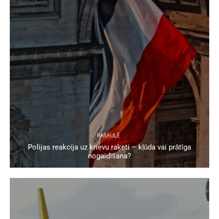
PASAULĒ
Polijas reakcija uz krievu raķeti – kļūda vai prātīga
nogaidīšana?