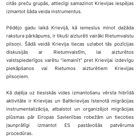
citās preču grupās, attiecīgi samazinot Krievijas iespējas
izmantot šāda veida instrumentus.
Pēdējo gadu laikā Krievijā, kā iemeslus minot dažāda
rakstura pārkāpums, ir tikuši aizturēti vairāki Rietumvalstu
pilsoņi. Šādā veidā Krievija tiecas uzlabot tās pozīcijas
diskusijās ar Rietumvalstīm, lai aizturētos
valstspiederīgos varētu “iemainīt” pret Krievijai izdevīgu
piekāpšanos vai Rietumos aizturētiem Krievijas
pilsoņiem.
Kā daļēja uz tiesiskās vides izmantošanu vērsta hibrīdā
aktivitāte ir Krievijas un Baltkrievijas īstenotā migrācijas
instrumentalizācija, atbalstot un organizējot migrācijas
plūsmas pār Eiropas Savienības robežām un tiecoties
ļaunprātīgi izmantot ES pastāvošās patvēruma
procedūras.