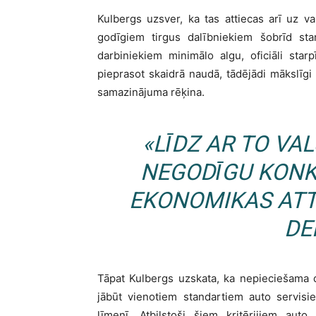
Kulbergs uzsver, ka tas attiecas arī uz 
godīgiem tirgus dalībniekiem šobrīd sta
darbiniekiem minimālo algu, oficiāli sta
pieprasot skaidrā naudā, tādējādi mākslīgi
samazinājuma rēķina.
«
LĪDZ AR TO VAL
NEGODĪGU KONK
EKONOMIKAS ATT
DE
Tāpat Kulbergs uzskata, ka nepieciešama d
jābūt vienotiem standartiem auto servisiem
līmenī. Atbilstoši šiem kritērijiem auto