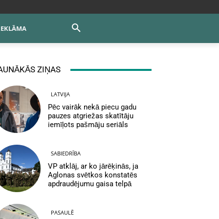
REKLĀMA
AUNĀKĀS ZIŅAS
LATVIJA
Pēc vairāk nekā piecu gadu
pauzes atgriežas skatītāju
iemīļots pašmāju seriāls
SABIEDRĪBA
VP atklāj, ar ko jārēķinās, ja
Aglonas svētkos konstatēs
apdraudējumu gaisa telpā
PASAULĒ