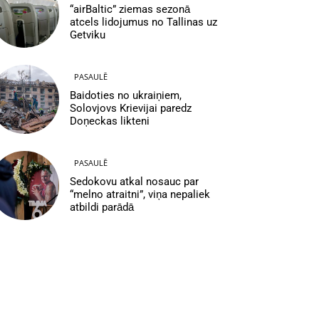
“airBaltic” ziemas sezonā
atcels lidojumus no Tallinas uz
Getviku
PASAULĒ
Baidoties no ukraiņiem,
Solovjovs Krievijai paredz
Doņeckas likteni
PASAULĒ
Sedokovu atkal nosauc par
“melno atraitni”, viņa nepaliek
atbildi parādā