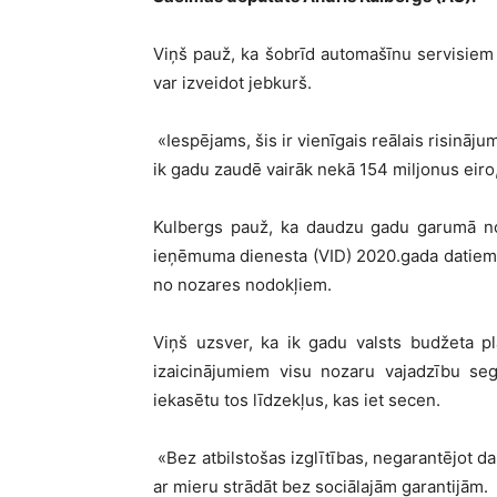
Viņš pauž, ka šobrīd automašīnu servisiem na
var izveidot jebkurš.
«
Iespējams, šis ir vienīgais reālais risināju
ik gadu zaudē vairāk nekā 154 miljonus eiro
Kulbergs pauž, ka daudzu gadu garumā noza
ieņēmuma dienesta (VID) 2020.gada datie
no nozares nodokļiem.
Viņš uzsver, ka ik gadu valsts budžeta p
izaicinājumiem visu nozaru vajadzību segš
iekasētu tos līdzekļus, kas iet secen.
«
Bez atbilstošas izglītības, negarantējot da
ar mieru strādāt bez sociālajām garantijām.