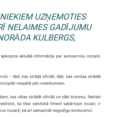
INIEKIEM UZŅEMOTIES
RĪ NELAIMES GADĪJUMU
ORĀDA KULBERGS,
 apkopota aktuālā informācija par autoservisu nozarē,
visi – tādi, kas strādā oficiāli, tādi, kas cenšas strādāt
n principiāli nespēlē pēc noteikumiem.
 tiem, kas vēlas strādāt oficiāli un sākt biznesu, faktiski
bilstot, ka tikai valstiskā līmenī sakārtojot nozari, ir
us nozarē, kā arī samazināt negodīgu konkurenci.