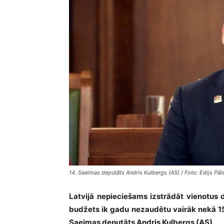
14. Saeimas deputāts Andris Kulbergs (AS) / Foto: Edijs Pā
Latvijā nepieciešams izstrādāt vienotus da
budžets ik gadu nezaudētu vairāk nekā 15
Saeimas deputāts Andris Kulbergs (AS).