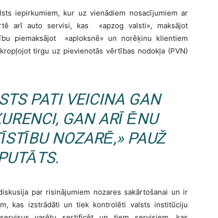
valsts iepirkumiem, kur uz vienādiem nosacījumiem ar
rtē arī auto servisi, kas
«
apzog valsti
»
, maksājot
rpību piemaksājot
«
aploksnē
»
un norēķinu klientiem
 kropļojot tirgu uz pievienotās vērtības nodokļa (PVN)
STS PATI VEICINA GAN
URENCI, GAN ARĪ ĒNU
ĪSTĪBU NOZARĒ,
»
PAUŽ
PUTĀTS.
iskusija par risinājumiem nozares sakārtošanai un ir
, kas izstrādāti un tiek kontrolēti valsts institūciju
 servisus varētu sertificēt un tiem servisiem, kas