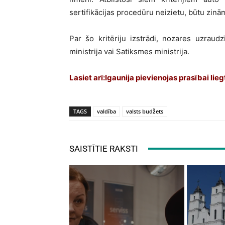
sertifikācijas procedūru neizietu, būtu zinā
Par šo kritēriju izstrādi, nozares uzraud
ministrija vai Satiksmes ministrija.
Lasiet arī:
Igaunija pievienojas prasībai lie
TAGS
valdība
valsts budžets
SAISTĪTIE RAKSTI