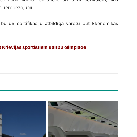
mi ierobežojumi.
zību un sertifikāciju atbildīga varētu būt Ekonomikas
gt Krievijas sportistiem dalību olimpiādē