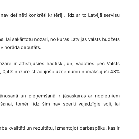
v definēti konkrēti kritēriji, līdz ar to Latvijā servisu
ms, lai sakārtotu nozari, no kuras Latvijas valsts budžets
,
»
norāda deputāts.
re ir attīstījusies haotiski, un, vadoties pēc Valsts
m, 0,4% nozarē strādājošo uzņēmumu nomaksājuši 48%
lānošanā un pieņemšanā ir jāsaskaras ar nopietniem
anai, tomēr līdz šim nav sperti vajadzīgie soļi, lai
rba kvalitāti un rezultātu, izmantojot darbaspēku, kas ir