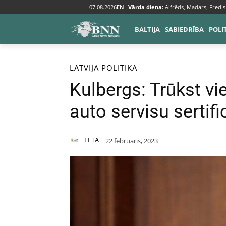
07.08.2026
EN
Vārda diena:
Alfrēds, Madars, Fredis
BALTIJA
SABIEDRĪBA
POLI
Sākums
Baltija
Latvija
LATVIJA
POLITIKA
Kulbergs: Trūkst vie
auto servisu sertif
LETA
22 februāris, 2023