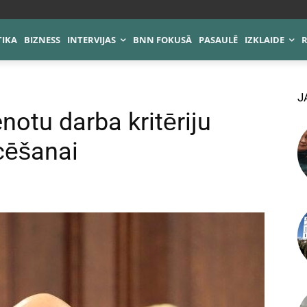
TIKA
BIZNESS
INTERVIJAS
BNN FOKUSĀ
PASAULĒ
IZKLAIDE
J
notu darba kritēriju
icēšanai