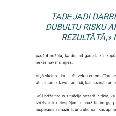
TĀDĒJĀDI DARB
DUBULTU RISKU A
REZULTĀTĀ,
»
N
paužot nožēlu, ka desmit gadu laikā, kopš
nekas nav mainījies.
Viņš skaidro, ka ir trīs veidu automašīnu ser
oficiāli un izdzīvot, un tādi, kas apzināti u
«
Šī brīža tirgus situācija nozarē ir tāda, ka
izdzīvot ir neiespējami,
»
pauž Kulbergs, pie
iespējams samazināt ēnu ekonomikas apmēr