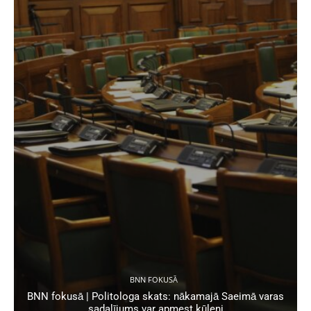
BNN FOKUSĀ
BNN fokusā | Politologa skats: nākamajā Saeimā varas
sadalījums var apmest kūleni