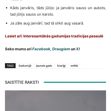
Kāds janvāris, tāds jūlijs: ja janvāris sauss un auksts,
tad jūlijs sauss un karsts.
Ja zāle aug janvārī, tad tā slikti aug vasarā.
Lasiet arī: Interesantākās gadumijas tradīcijas pasaulē
Seko mums arī
Facebook
,
Draugiem
un
X
!
TAGS
Gadumijā
Jaunais gads
Svarīgi
svētki
SAISTĪTIE RAKSTI