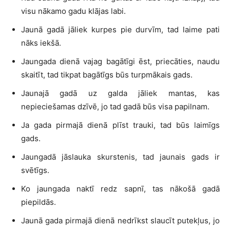
visu nākamo gadu klājas labi.
Jaunā gadā jāliek kurpes pie durvīm, tad laime pati
nāks iekšā.
Jaungada dienā vajag bagātīgi ēst, priecāties, naudu
skaitīt, tad tikpat bagātīgs būs turpmākais gads.
Jaunajā gadā uz galda jāliek mantas, kas
nepieciešamas dzīvē, jo tad gadā būs visa papilnam.
Ja gada pirmajā dienā plīst trauki, tad būs laimīgs
gads.
Jaungadā jāslauka skurstenis, tad jaunais gads ir
svētīgs.
Ko jaungada naktī redz sapnī, tas nākošā gadā
piepildās.
Jaunā gada pirmajā dienā nedrīkst slaucīt putekļus, jo