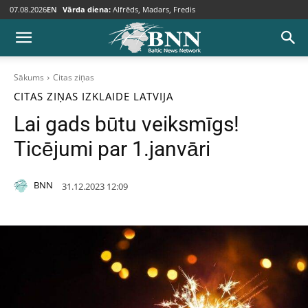
07.08.2026
EN
Vārda diena:
Alfrēds, Madars, Fredis
Sākums
Citas ziņas
CITAS ZIŅAS
IZKLAIDE
LATVIJA
Lai gads būtu veiksmīgs!
Ticējumi par 1.janvāri
BNN
31.12.2023 12:09