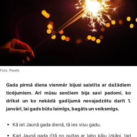
Foto: Pexels
Gada pirmā diena vienmēr bijusi saistīta ar dažādiem
ticējumiem. Arī mūsu senčiem bija savi padomi, ko
drīkst un ko nekādā gadījumā nevajadzētu darīt 1.
janvārī, lai gads būtu laimīgs, bagāts un veiksmīgs.
Kā iet Jaunā gada dienā, tā ies visu gadu.
Kad Jaunā gada rītā no gultas ar labo kāju izkāpj, tad