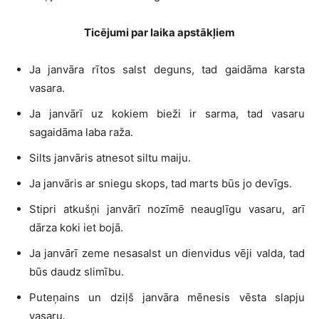
Ticējumi par laika apstākļiem
Ja janvāra rītos salst deguns, tad gaidāma karsta
vasara.
Ja janvārī uz kokiem bieži ir sarma, tad vasaru
sagaidāma laba raža.
Silts janvāris atnesot siltu maiju.
Ja janvāris ar sniegu skops, tad marts būs jo devīgs.
Stipri atkušņi janvārī nozīmē neauglīgu vasaru, arī
dārza koki iet bojā.
Ja janvārī zeme nesasalst un dienvidus vēji valda, tad
būs daudz slimību.
Puteņains un dziļš janvāra mēnesis vēsta slapju
vasaru.