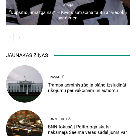
LATVIJA
“Dupsītis jāmazgā nav,” – Kivičs satracina tautu ar viedokli
par ģimeni
JAUNĀKĀS ZIŅAS
PASAULĒ
Trampa administrācija plāno izsludināt
rīkojumu par vakcīnām un autismu
BNN FOKUSĀ
BNN fokusā | Politologa skats:
nākamajā Saeimā varas sadalījums var