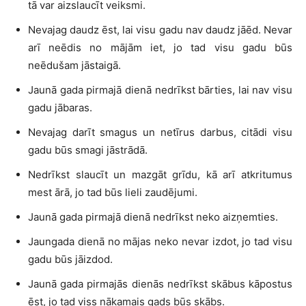
tā var aizslaucīt veiksmi.
Nevajag daudz ēst, lai visu gadu nav daudz jāēd. Nevar
arī neēdis no mājām iet, jo tad visu gadu būs
neēdušam jāstaigā.
Jaunā gada pirmajā dienā nedrīkst bārties, lai nav visu
gadu jābaras.
Nevajag darīt smagus un netīrus darbus, citādi visu
gadu būs smagi jāstrādā.
Nedrīkst slaucīt un mazgāt grīdu, kā arī atkritumus
mest ārā, jo tad būs lieli zaudējumi.
Jaunā gada pirmajā dienā nedrīkst neko aizņemties.
Jaungada dienā no mājas neko nevar izdot, jo tad visu
gadu būs jāizdod.
Jaunā gada pirmajās dienās nedrīkst skābus kāpostus
ēst, jo tad viss nākamais gads būs skābs.