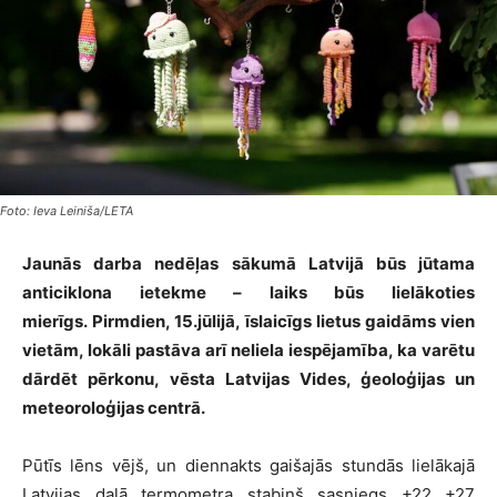
Foto: Ieva Leiniša/LETA
Jaunās darba nedēļas sākumā Latvijā būs jūtama
anticiklona ietekme – laiks būs lielākoties
mierīgs. Pirmdien, 15.jūlijā, īslaicīgs lietus gaidāms vien
vietām, lokāli pastāva arī neliela iespējamība, ka varētu
dārdēt pērkonu,
vēsta Latvijas Vides, ģeoloģijas un
meteoroloģijas centrā.
Pūtīs lēns vējš, un diennakts gaišajās stundās lielākajā
Latvijas daļā termometra stabiņš sasniegs +22…+27