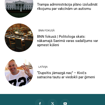
Trampa administrācija plāno izsludināt
rīkojumu par vakcīnām un autismu
BNN FOKUSĀ
BNN fokusā | Politologa skats:
nākamajā Saeimā varas sadalījums var
apmest kūleni
LATVIJA
“Dupsītis jāmazgā nav,” – Kivičs
satracina tautu ar viedokli par ģimeni