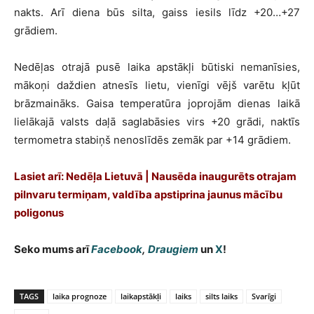
nakts. Arī diena būs silta, gaiss iesils līdz +20…+27
grādiem.
Nedēļas otrajā pusē laika apstākļi būtiski nemanīsies,
mākoņi daždien atnesīs lietu, vienīgi vējš varētu kļūt
brāzmaināks. Gaisa temperatūra joprojām dienas laikā
lielākajā valsts daļā saglabāsies virs +20 grādi, naktīs
termometra stabiņš nenoslīdēs zemāk par +14 grādiem.
Lasiet arī: Nedēļa Lietuvā | Nausēda inaugurēts otrajam
pilnvaru termiņam, valdība apstiprina jaunus mācību
poligonus
Seko mums arī
Facebook
,
Draugiem
un
X
!
TAGS
laika prognoze
laikapstākļi
laiks
silts laiks
Svarīgi