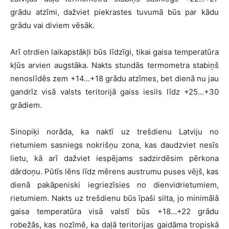
grādu atzīmi, dažviet piekrastes tuvumā būs par kādu
grādu vai diviem vēsāk.
Arī otrdien laikapstākļi būs līdzīgi, tikai gaisa temperatūra
kļūs arvien augstāka. Nakts stundās termometra stabiņš
nenoslīdēs zem +14…+18 grādu atzīmes, bet dienā nu jau
gandrīz visā valsts teritorijā gaiss iesils līdz +25…+30
grādiem.
Sinopiķi norāda, ka naktī uz trešdienu Latviju no
rietumiem sasniegs nokrišņu zona, kas daudzviet nesīs
lietu, kā arī dažviet iespējams sadzirdēsim pērkona
dārdoņu. Pūtīs lēns līdz mērens austrumu puses vējš, kas
dienā pakāpeniski iegriezīsies no dienvidrietumiem,
rietumiem. Nakts uz trešdienu būs īpaši silta, jo minimālā
gaisa temperatūra visā valstī būs +18…+22 grādu
robežās, kas nozīmē, ka daļā teritorijas gaidāma tropiskā