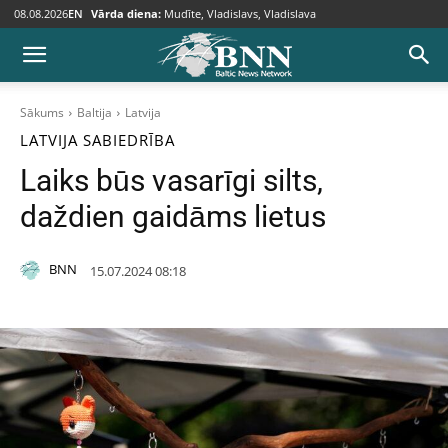
08.08.2026
EN
Vārda diena:
Mudīte, Vladislavs, Vladislava
Sākums
Baltija
Latvija
LATVIJA
SABIEDRĪBA
Laiks būs vasarīgi silts,
daždien gaidāms lietus
BNN
15.07.2024 08:18