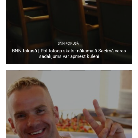
BNN FOKUSĀ
BNN fokusā | Politologa skats: nākamajā Saeimā varas
sadalījums var apmest kūleni