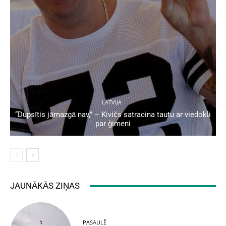
LATVIJA
“Dupsītis jāmazgā nav,” – Kivičs satracina tautu ar viedokli
par ģimeni
JAUNĀKĀS ZIŅAS
PASAULĒ