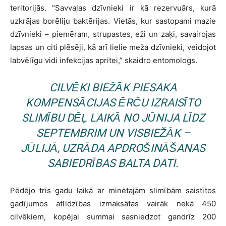
teritorijās. “Savvaļas dzīvnieki ir kā rezervuārs, kurā
uzkrājas borēliju baktērijas. Vietās, kur sastopami mazie
dzīvnieki – piemēram, strupastes, eži un zaķi, savairojas
lapsas un citi plēsēji, kā arī lielie meža dzīvnieki, veidojot
labvēlīgu vidi infekcijas apritei,” skaidro entomologs.
CILVĒKI BIEŽĀK PIESAKA
KOMPENSĀCIJAS ĒRČU IZRAISĪTO
SLIMĪBU DĒĻ LAIKĀ NO JŪNIJA LĪDZ
SEPTEMBRIM UN VISBIEŽĀK –
JŪLIJĀ, UZRĀDA APDROŠINĀŠANAS
SABIEDRĪBAS BALTA DATI.
Pēdējo trīs gadu laikā ar minētajām slimībām saistītos
gadījumos atlīdzības izmaksātas vairāk nekā 450
cilvēkiem, kopējai summai sasniedzot gandrīz 200