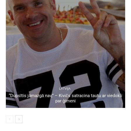
LATVIJA
“Dupsītis jāmazgā nav,” – Kivičs satracina tautu ar viedokli
par ģimeni