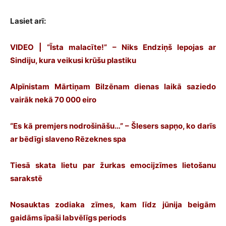
Lasiet arī:
VIDEO | “Īsta malacīte!” – Niks Endziņš lepojas ar
Sindiju, kura veikusi krūšu plastiku
Alpīnistam Mārtiņam Bilzēnam dienas laikā saziedo
vairāk nekā 70 000 eiro
“Es kā premjers nodrošināšu…” – Šlesers sapņo, ko darīs
ar bēdīgi slaveno Rēzeknes spa
Tiesā skata lietu par žurkas emocijzīmes lietošanu
sarakstē
Nosauktas zodiaka zīmes, kam līdz jūnija beigām
gaidāms īpaši labvēlīgs periods