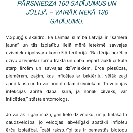
PĀRSNIEDZA 160 GADĪJUMUS UN
JŪLIJĀ – VAIRĀK NEKĀ 130
GADĪJUMU.
V.Spuņģis skaidro, ka Laimas slimība Latvijā ir “samērā
jauna” un tās izplatību lielā mērā ietekmē savvaļas
dzīvnieku īpatsvaru konkrētā teritorijā. “Baktērija borēlija
dzīvo dzīvnieku zarnu traktā un dabā nepārtraukti cirkulē
starp ērcēm un savvaļas dzīvniekiem. Ērce piesūcas,
piemēram, zaķim, kas inficējas ar baktēriju, vēlāk zaķi
apēd lapsa un to var nodot citam dzīvniekam. Tā veidojas
infekcijas aprite dabā, kurā, ja nonāk cilvēks, var
inficēties,” stāsta entomologs.
Jo vairāk ir gan mazo, gan lielo dzīvnieku, un jo lielāka to
daudzveidība, jo veidojas labvēlīgāki apstākļi inficētu
ērču izplatībai. Īpaši raksturīgi tas ir pamestās biotopu