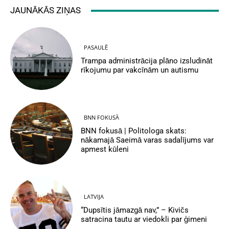
JAUNĀKĀS ZIŅAS
PASAULĒ
Trampa administrācija plāno izsludināt
rīkojumu par vakcīnām un autismu
BNN FOKUSĀ
BNN fokusā | Politologa skats:
nākamajā Saeimā varas sadalījums var
apmest kūleni
LATVIJA
“Dupsītis jāmazgā nav,” – Kivičs
satracina tautu ar viedokli par ģimeni