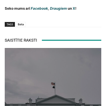
Seko mums arī
Facebook
,
Draugiem
un
X
!
TAGS
Balta
SAISTĪTIE RAKSTI