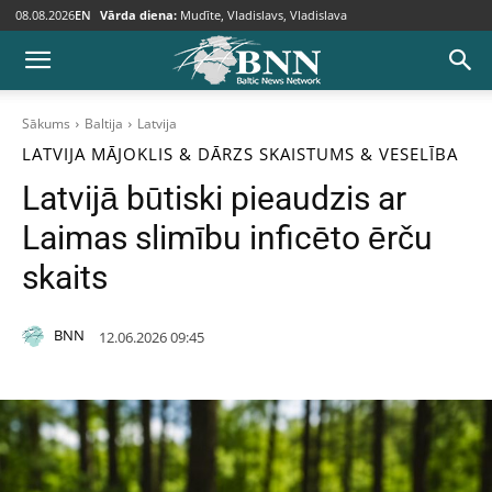
08.08.2026
EN
Vārda diena:
Mudīte, Vladislavs, Vladislava
Sākums
Baltija
Latvija
LATVIJA
MĀJOKLIS & DĀRZS
SKAISTUMS & VESELĪBA
Latvijā būtiski pieaudzis ar
Laimas slimību inficēto ērču
skaits
BNN
12.06.2026 09:45