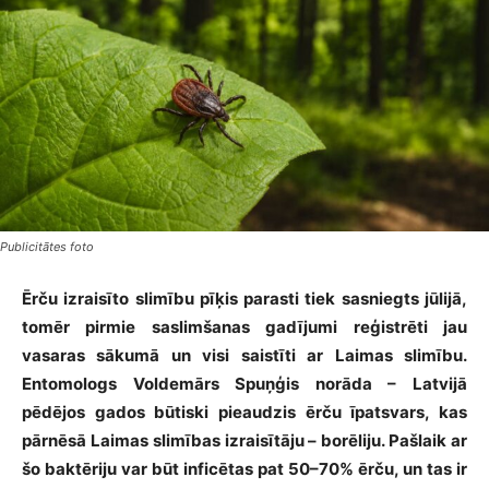
Publicitātes foto
Ērču izraisīto slimību pīķis parasti tiek sasniegts jūlijā,
tomēr pirmie saslimšanas gadījumi reģistrēti jau
vasaras sākumā un visi saistīti ar Laimas slimību.
Entomologs Voldemārs Spuņģis norāda – Latvijā
pēdējos gados būtiski pieaudzis ērču īpatsvars, kas
pārnēsā Laimas slimības izraisītāju – borēliju. Pašlaik ar
šo baktēriju var būt inficētas pat 50–70% ērču, un tas ir