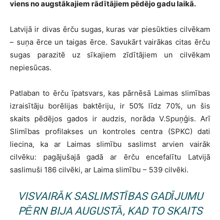
viens no augstākajiem rādītājiem pēdējo gadu laikā.
Latvijā ir divas ērču sugas, kuras var piesūkties cilvēkam
– suņa ērce un taigas ērce. Savukārt vairākas citas ērču
sugas parazitē uz sīkajiem zīdītājiem un cilvēkam
nepiesūcas.
Patlaban to ērču īpatsvars, kas pārnēsā Laimas slimības
izraisītāju borēlijas baktēriju, ir 50% līdz 70%, un šis
skaits pēdējos gados ir audzis, norāda V.Spuņģis. Arī
Slimības profilakses un kontroles centra (SPKC) dati
liecina, ka ar Laimas slimību saslimst arvien vairāk
cilvēku: pagājušajā gadā ar ērču encefalītu Latvijā
saslimuši 186 cilvēki, ar Laima slimību – 539 cilvēki.
VISVAIRĀK SASLIMSTĪBAS GADĪJUMU
PĒRN BIJA AUGUSTĀ, KAD TO SKAITS