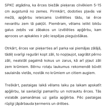
SPKC atgādina, ka ērces biežāk pieķeras cilvēkiem 5-15
cm augstumā no zemes. Pirmkārt, dodoties pļavās vai
mežā, apģērbu ieteicams izvēlēties tādu, lai ērce
nevarētu zem tā pakļūt. Piemēram, vēlams ielikt bikšu
galus zeķēs vai zābakos un izvēlēties apģērbu, kam
aproces un apkakles ir pēc iespējas pieguļošākas.
Otrkārt, ērces var pieķerties arī parka vai piemājas zālājā,
tādēļ svarīgi regulāri kopt zāli, to nopļaujot, sagrābt pērno
zāli, neatstāt pagalmā kokus un zarus, kā arī pļaut zāli
zem krūmiem. Bērnu rotaļu laukumus rekomendē būvēt
saulainās vietās, nostāk no krūmiem un citiem augiem.
Treškārt, pastaigas laikā vēlams laiku pa laikam apskatīt
apģērbu, lai savlaicīgi pamanītu un notrauktu ērces. Tās
vislabāk pamanāmas uz gaiša apģērba. Pēc pastaigas
rūpīgi jāpārbauda ķermenis un drēbes.