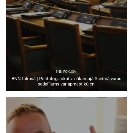
BNN FOKUSĀ
BNN fokusā | Politologa skats: nākamajā Saeimā varas
sadalījums var apmest kūleni