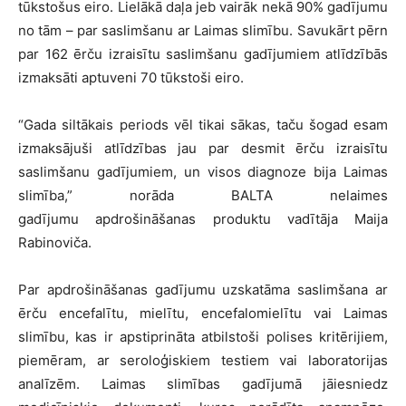
tūkstošus eiro. Lielākā daļa jeb vairāk nekā 90% gadījumu
no tām – par saslimšanu ar Laimas slimību. Savukārt pērn
par 162 ērču izraisītu saslimšanu gadījumiem atlīdzībās
izmaksāti aptuveni 70 tūkstoši eiro.
“Gada siltākais periods vēl tikai sākas, taču šogad esam
izmaksājuši atlīdzības jau par desmit ērču izraisītu
saslimšanu gadījumiem, un visos diagnoze bija Laimas
slimība,” norāda BALTA nelaimes
gadījumu apdrošināšanas produktu vadītāja Maija
Rabinoviča.
Par apdrošināšanas gadījumu uzskatāma saslimšana ar
ērču encefalītu, mielītu, encefalomielītu vai Laimas
slimību, kas ir apstiprināta atbilstoši polises kritērijiem,
piemēram, ar seroloģiskiem testiem vai laboratorijas
analīzēm. Laimas slimības gadījumā jāiesniedz