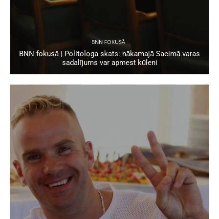
BNN FOKUSĀ
BNN fokusā | Politologa skats: nākamajā Saeimā varas
sadalījums var apmest kūleni