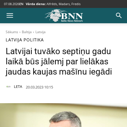
07.08.2026
EN
Vārda diena:
Alfrēds, Madars, Fredis
Sākums
Baltija
Latvija
LATVIJA
POLITIKA
Latvijai tuvāko septiņu gadu
laikā būs jālemj par lielākas
jaudas kaujas mašīnu iegādi
LETA
20.03.2023 10:15