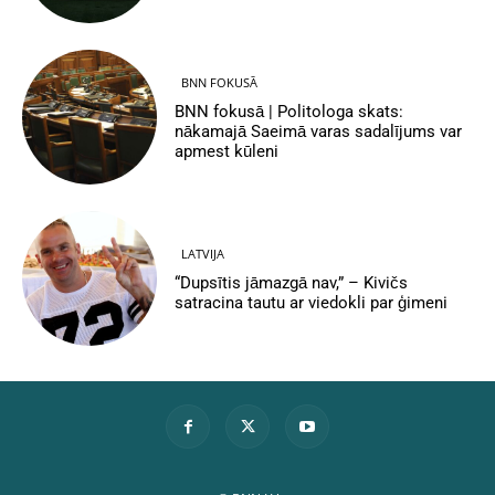
BNN FOKUSĀ
BNN fokusā | Politologa skats:
nākamajā Saeimā varas sadalījums var
apmest kūleni
LATVIJA
“Dupsītis jāmazgā nav,” – Kivičs
satracina tautu ar viedokli par ģimeni