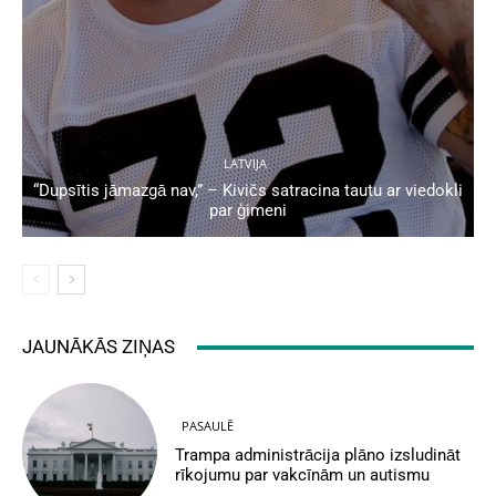
LATVIJA
“Dupsītis jāmazgā nav,” – Kivičs satracina tautu ar viedokli
par ģimeni
JAUNĀKĀS ZIŅAS
PASAULĒ
Trampa administrācija plāno izsludināt
rīkojumu par vakcīnām un autismu