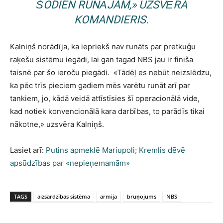
ŠODIEN RUNĀJAM,
»
UZSVĒRA
KOMANDIERIS.
Kalniņš norādīja, ka iepriekš nav runāts par pretkuģu
raķešu sistēmu iegādi, lai gan tagad NBS jau ir finiša
taisnē par šo ieroču piegādi.
«
Tādēļ es nebūt neizslēdzu,
ka pēc trīs pieciem gadiem mēs varētu runāt arī par
tankiem, jo, kādā veidā attīstīsies šī operacionālā vide,
kad notiek konvencionālā kara darbības, to parādīs tikai
nākotne,
»
uzsvēra Kalniņš.
Lasiet arī:
Putins apmeklē Mariupoli; Kremlis dēvē
apsūdzības par «nepieņemamām»
TAGS
aizsardzības sistēma
armija
bruņojums
NBS