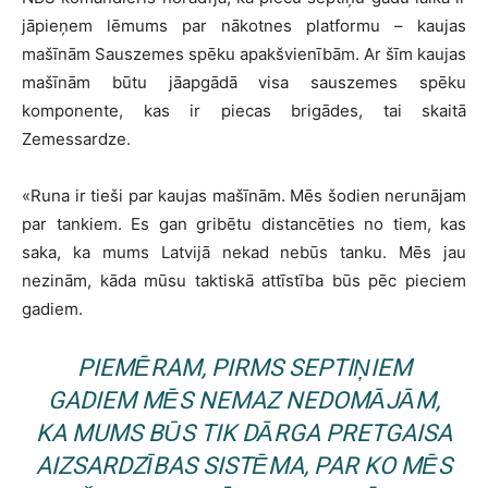
jāpieņem lēmums par nākotnes platformu – kaujas
mašīnām Sauszemes spēku apakšvienībām. Ar šīm kaujas
mašīnām būtu jāapgādā visa sauszemes spēku
komponente, kas ir piecas brigādes, tai skaitā
Zemessardze.
«
Runa ir tieši par kaujas mašīnām. Mēs šodien nerunājam
par tankiem. Es gan gribētu distancēties no tiem, kas
saka, ka mums Latvijā nekad nebūs tanku. Mēs jau
nezinām, kāda mūsu taktiskā attīstība būs pēc pieciem
gadiem.
PIEMĒRAM, PIRMS SEPTIŅIEM
GADIEM MĒS NEMAZ NEDOMĀJĀM,
KA MUMS BŪS TIK DĀRGA PRETGAISA
AIZSARDZĪBAS SISTĒMA, PAR KO MĒS