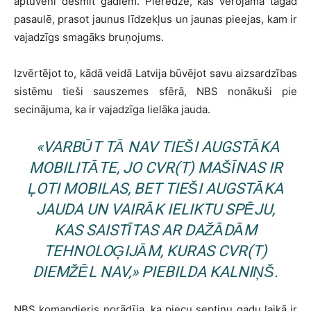
aptuveni desmit gadiem. Pieredze, kas vērojama tagad
pasaulē, prasot jaunus līdzekļus un jaunas pieejas, kam ir
vajadzīgs smagāks bruņojums.
Izvērtējot to, kādā veidā Latvija būvējot savu aizsardzības
sistēmu tieši sauszemes sfērā, NBS nonākuši pie
secinājuma, ka ir vajadzīga lielāka jauda.
«
VARBŪT TĀ NAV TIEŠI AUGSTĀKA
MOBILITĀTE, JO CVR(T) MAŠĪNAS IR
ĻOTI MOBILAS, BET TIEŠI AUGSTĀKA
JAUDA UN VAIRĀK IELIKTU SPĒJU,
KAS SAISTĪTAS AR DAŽĀDĀM
TEHNOLOĢIJĀM, KURAS CVR(T)
DIEMŽĒL NAV,
»
PIEBILDA KALNIŅŠ.
NBS komandieris norādīja, ka piecu septiņu gadu laikā ir