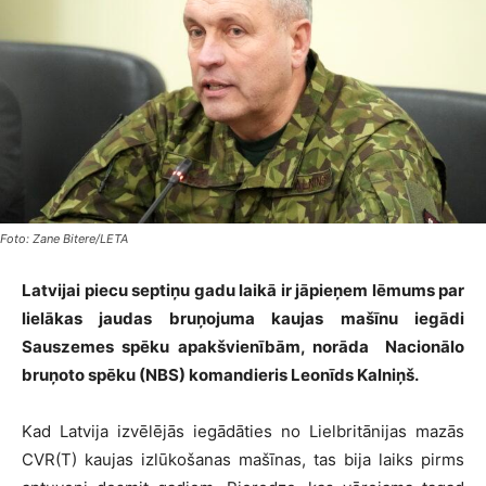
Foto: Zane Bitere/LETA
Latvijai piecu septiņu gadu laikā ir jāpieņem lēmums par
lielākas jaudas bruņojuma kaujas mašīnu iegādi
Sauszemes spēku apakšvienībām, norāda Nacionālo
bruņoto spēku (NBS) komandieris Leonīds Kalniņš.
Kad Latvija izvēlējās iegādāties no Lielbritānijas mazās
CVR(T) kaujas izlūkošanas mašīnas, tas bija laiks pirms