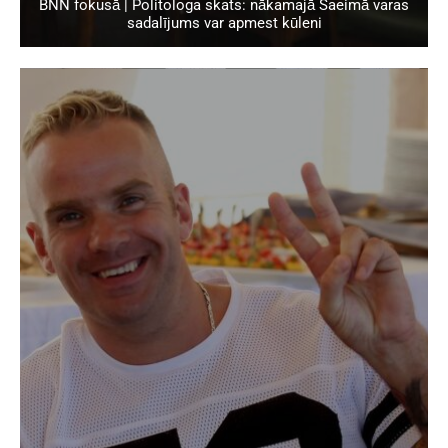
BNN fokusā | Politologa skats: nākamajā Saeimā varas
sadalījums var apmest kūleni