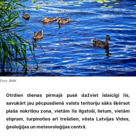
Foto: BNN
Otrdien dienas pirmajā pusē dažviet īslaicīgi līs,
savukārt jau pēcpusdienā valsts teritoriju sāks šķērsot
plaša nokrišņu zona, vietām līs ilgstoši, lietum, vietām
stipram, turpinoties arī trešdien,
vēsta Latvijas Vides,
ģeoloģijas un meteoroloģijas centrā.