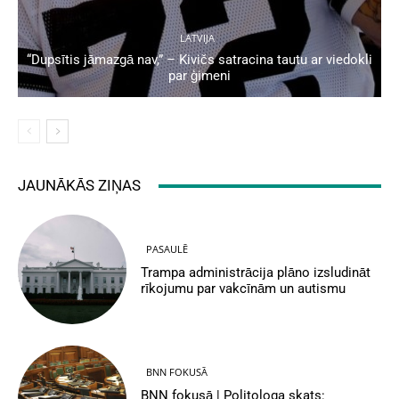
LATVIJA
“Dupsītis jāmazgā nav,” – Kivičs satracina tautu ar viedokli
par ģimeni
JAUNĀKĀS ZIŅAS
PASAULĒ
Trampa administrācija plāno izsludināt
rīkojumu par vakcīnām un autismu
BNN FOKUSĀ
BNN fokusā | Politologa skats: