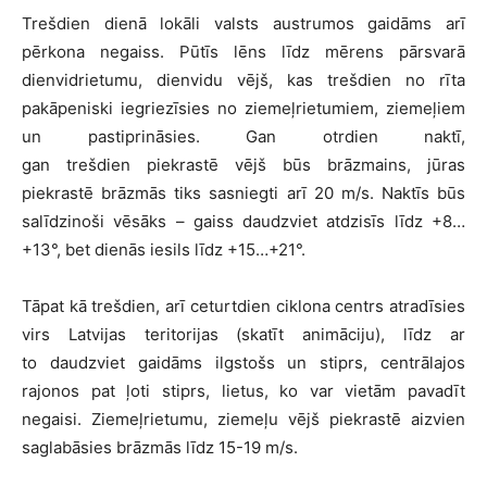
Trešdien dienā lokāli valsts austrumos gaidāms arī
pērkona negaiss. Pūtīs lēns līdz mērens pārsvarā
dienvidrietumu, dienvidu vējš, kas trešdien no rīta
pakāpeniski iegriezīsies no ziemeļrietumiem, ziemeļiem
un pastiprināsies. Gan otrdien naktī,
gan trešdien piekrastē vējš būs brāzmains, jūras
piekrastē brāzmās tiks sasniegti arī 20 m/s. Naktīs būs
salīdzinoši vēsāks – gaiss daudzviet atdzisīs līdz +8…
+13°, bet dienās iesils līdz +15…+21°.
Tāpat kā trešdien, arī ceturtdien ciklona centrs atradīsies
virs Latvijas teritorijas (skatīt animāciju), līdz ar
to daudzviet gaidāms ilgstošs un stiprs, centrālajos
rajonos pat ļoti stiprs, lietus, ko var vietām pavadīt
negaisi. Ziemeļrietumu, ziemeļu vējš piekrastē aizvien
saglabāsies brāzmās līdz 15-19 m/s.