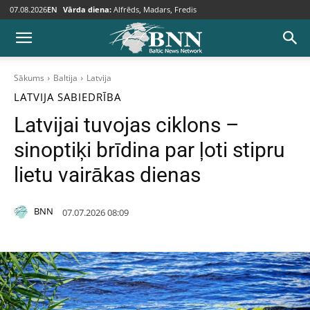
07.08.2026
EN
Vārda diena:
Alfrēds, Madars, Fredis
Sākums
Baltija
Latvija
LATVIJA
SABIEDRĪBA
Latvijai tuvojas ciklons –
sinoptiķi brīdina par ļoti stipru
lietu vairākas dienas
BNN
07.07.2026 08:09