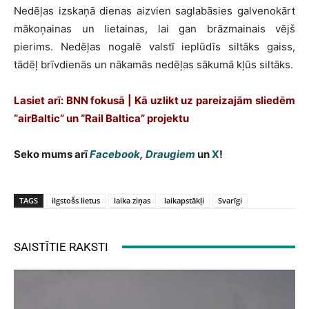
Nedēļas izskaņā dienas aizvien saglabāsies galvenokārt
mākoņainas un lietainas, lai gan brāzmainais vējš
pierims. Nedēļas nogalē valstī ieplūdīs siltāks gaiss,
tādēļ brīvdienās un nākamās nedēļas sākumā kļūs siltāks.
Lasiet arī: BNN fokusā | Kā uzlikt uz pareizajām sliedēm
“airBaltic” un “Rail Baltica” projektu
Seko mums arī
Facebook
,
Draugiem
un
X
!
TAGS
ilgstošs lietus
laika ziņas
laikapstākļi
Svarīgi
SAISTĪTIE RAKSTI