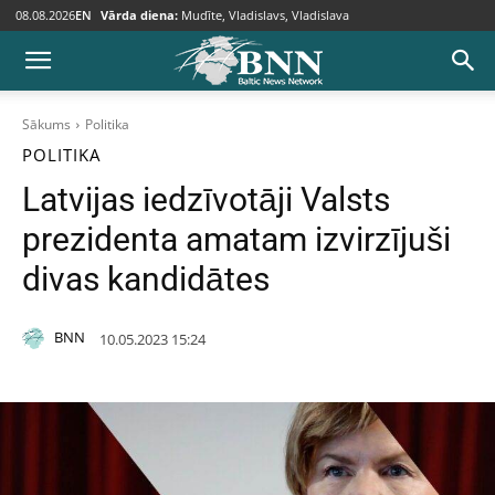
08.08.2026
EN
Vārda diena:
Mudīte, Vladislavs, Vladislava
Sākums
Politika
POLITIKA
Latvijas iedzīvotāji Valsts
prezidenta amatam izvirzījuši
divas kandidātes
BNN
10.05.2023 15:24