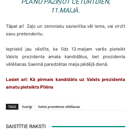
PLĀNO PAZIŅOT CETURTDIEN,
11.MAIJĀ.
Tāpat arī Zaļo un zemnieku savienība vēl lems, vai virzīt
savu pretendentu.
Iepriekš jau vēstīts, ka līdz 13.maijam varēs pieteikt
Valsts prezidenta amata kandidātus, bet prezidenta
vēlēšanas Saeimā paredzētas maija pēdējā dienā.
Lasiet arī:
Kā pirmais kandidāts uz Valsts prezidenta
amatu pieteikts Pīlēns
TAGS
Svarīgi
Valsts prezidenta vēlēšanas
SAISTĪTIE RAKSTI