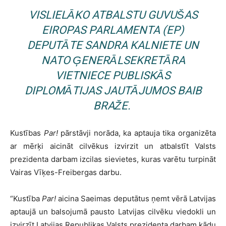
VISLIELĀKO ATBALSTU GUVUŠAS
EIROPAS PARLAMENTA (EP)
DEPUTĀTE SANDRA KALNIETE UN
NATO ĢENERĀLSEKRETĀRA
VIETNIECE PUBLISKĀS
DIPLOMĀTIJAS JAUTĀJUMOS BAIB
BRAŽE.
Kustības
Par!
pārstāvji norāda, ka aptauja tika organizēta
ar mērķi aicināt cilvēkus izvirzit un atbalstīt Valsts
prezidenta darbam izcilas sievietes, kuras varētu turpināt
Vairas Vīķes-Freibergas darbu.
“Kustība
Par!
aicina Saeimas deputātus ņemt vērā Latvijas
aptaujā un balsojumā pausto Latvijas cilvēku viedokli un
izvirzīt Latvijas Republikas Valsts prezidenta darbam kādu