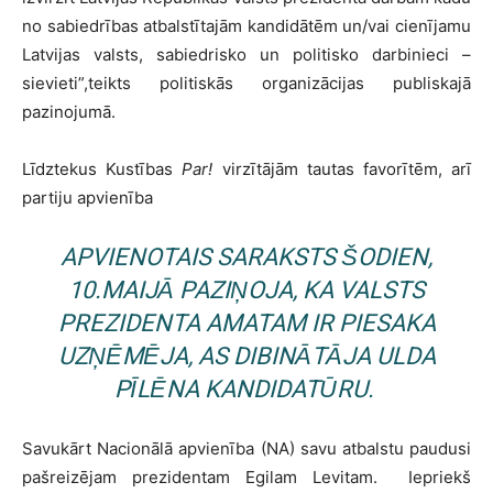
no sabiedrības atbalstītajām kandidātēm un/vai cienījamu
Latvijas valsts, sabiedrisko un politisko darbinieci –
sievieti”,teikts politiskās organizācijas publiskajā
pazinojumā.
Līdztekus Kustības
Par!
virzītājām tautas favorītēm, arī
partiju apvienība
APVIENOTAIS
SARAKSTS
ŠODIEN,
10.MAIJĀ PAZIŅOJA, KA VALSTS
PREZIDENTA AMATAM IR PIESAKA
UZŅĒMĒJA, AS DIBINĀTĀJA ULDA
PĪLĒNA KANDIDATŪRU.
Savukārt Nacionālā apvienība (NA) savu atbalstu paudusi
pašreizējam prezidentam Egilam Levitam. Iepriekš