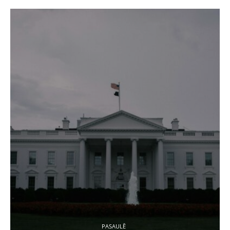
PASAULĒ