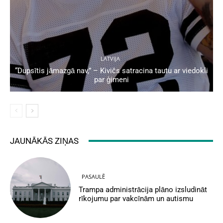
LATVIJA
“Dupsītis jāmazgā nav,” – Kivičs satracina tautu ar viedokli
par ģimeni
JAUNĀKĀS ZIŅAS
PASAULĒ
Trampa administrācija plāno izsludināt
rīkojumu par vakcīnām un autismu