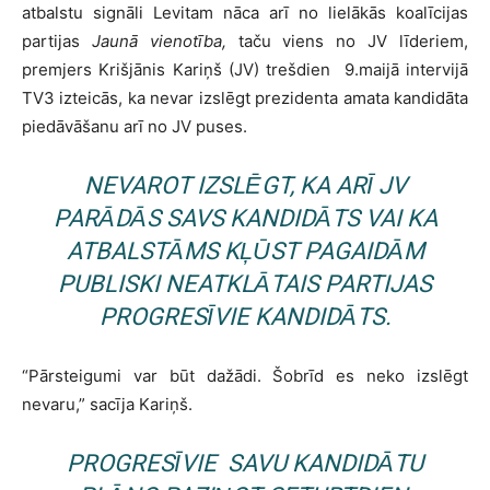
atbalstu signāli Levitam nāca arī no lielākās koalīcijas
partijas
Jaunā vienotība,
taču viens no JV līderiem,
premjers Krišjānis Kariņš (JV) trešdien 9.maijā intervijā
TV3 izteicās, ka nevar izslēgt prezidenta amata kandidāta
piedāvāšanu arī no JV puses.
NEVAROT IZSLĒGT, KA ARĪ JV
PARĀDĀS SAVS KANDIDĀTS VAI KA
ATBALSTĀMS KĻŪST PAGAIDĀM
PUBLISKI NEATKLĀTAIS PARTIJAS
PROGRESĪVIE
KANDIDĀTS.
“Pārsteigumi var būt dažādi. Šobrīd es neko izslēgt
nevaru,” sacīja Kariņš.
PROGRESĪVIE
SAVU KANDIDĀTU