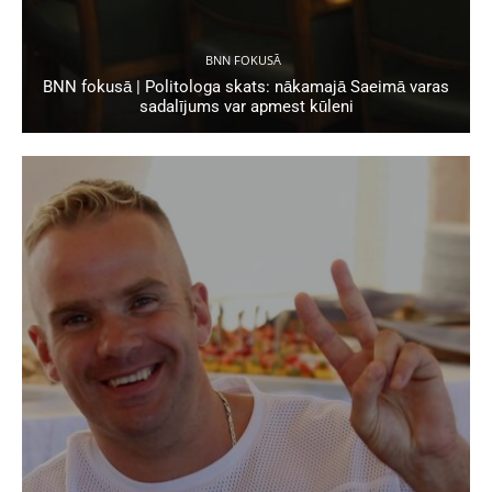
BNN FOKUSĀ
BNN fokusā | Politologa skats: nākamajā Saeimā varas
sadalījums var apmest kūleni