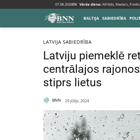
07.08.2026
EN
Vārda diena:
Alfrēds, Madars, Fredis
BALTIJA
SABIEDRĪBA
POLI
Sākums
Baltija
Latvija
LATVIJA
SABIEDRĪBA
Latviju piemeklē re
centrālajos rajono
stiprs lietus
BNN
29 jūlijs, 2024