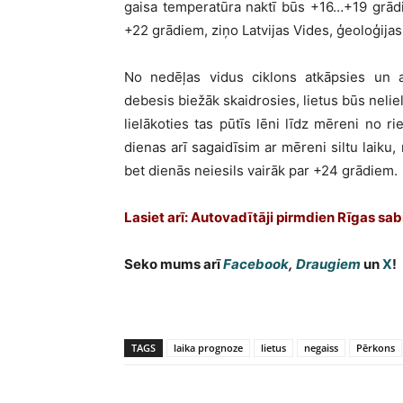
gaisa temperatūra naktī būs +16…+19 grād
+22 grādiem, ziņo Latvijas Vides, ģeoloģija
No nedēļas vidus ciklons atkāpsies un a
debesis biežāk skaidrosies, lietus būs neliel
lielākoties tas pūtīs lēni līdz mēreni no 
dienas arī sagaidīsim ar mēreni siltu laik
bet dienās neiesils vairāk par +24 grādiem.
Lasiet arī: Autovadītāji pirmdien Rīgas sa
Seko mums arī
Facebook
,
Draugiem
un
X
!
TAGS
laika prognoze
lietus
negaiss
Pērkons