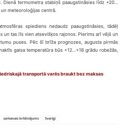
i. Dienā termometra stabiņš paaugstināsies līdz +20…
s un meteoroloģijas centrā.
tmosfēras spiediens nedaudz paaugstināsies, tādēļ
s un tas līs vien atsevišķos rajonos. Pierims arī vējš un
rietumu puses. Pēc šī brīža prognozes, augusta pirmās
u, naktīs gaisa temperatūra būs +12…+18 grādu robežās,
biedriskajā transportā varēs braukt bez maksas
sarkanais brīdinājums
Svarīgi