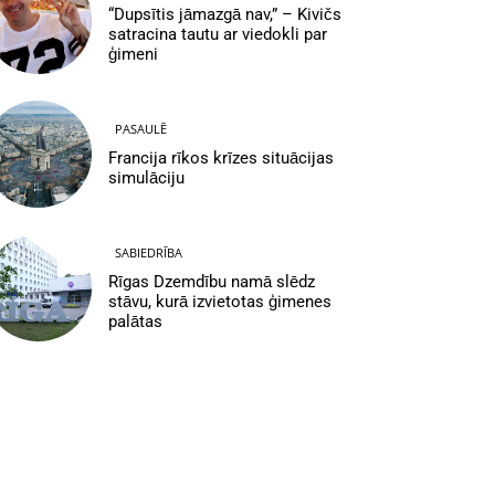
“Dupsītis jāmazgā nav,” – Kivičs
satracina tautu ar viedokli par
ģimeni
PASAULĒ
Francija rīkos krīzes situācijas
simulāciju
SABIEDRĪBA
Rīgas Dzemdību namā slēdz
stāvu, kurā izvietotas ģimenes
palātas