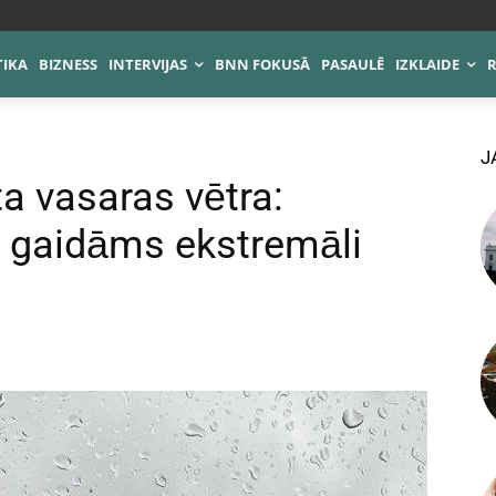
TIKA
BIZNESS
INTERVIJAS
BNN FOKUSĀ
PASAULĒ
IZKLAIDE
J
ta vasaras vētra:
s gaidāms ekstremāli