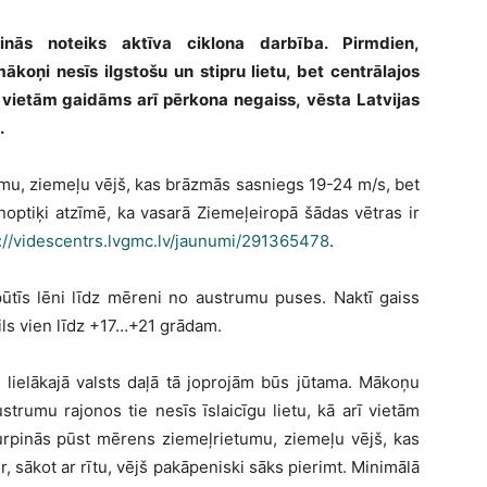
nās noteiks aktīva ciklona darbība. Pirmdien,
ākoņi nesīs ilgstošu un stipru lietu, bet centrālajos
i, vietām gaidāms arī pērkona negaiss, vēsta Latvijas
.
umu, ziemeļu vējš, kas brāzmās sasniegs 19-24 m/s, bet
noptiķi atzīmē, ka vasarā Ziemeļeiropā šādas vētras ir
://videscentrs.lvgmc.lv/jaunumi/291365478
.
ūtīs lēni līdz mēreni no austrumu puses. Naktī gaiss
ils vien līdz +17…+21 grādam.
 lielākajā valsts daļā tā joprojām būs jūtama. Mākoņu
trumu rajonos tie nesīs īslaicīgu lietu, kā arī vietām
urpinās pūst mērens ziemeļrietumu, ziemeļu vējš, kas
, sākot ar rītu, vējš pakāpeniski sāks pierimt. Minimālā