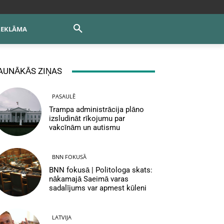
REKLĀMA
AUNĀKĀS ZIŅAS
PASAULĒ
Trampa administrācija plāno
izsludināt rīkojumu par
vakcīnām un autismu
BNN FOKUSĀ
BNN fokusā | Politologa skats:
nākamajā Saeimā varas
sadalījums var apmest kūleni
LATVIJA