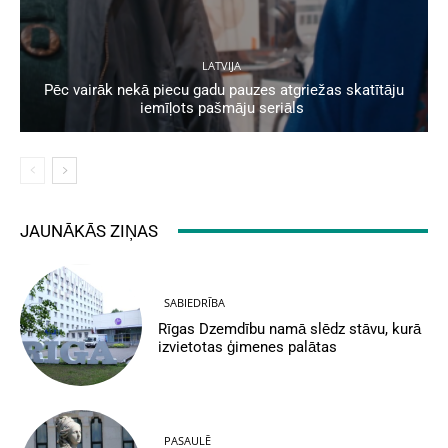
LATVIJA
Pēc vairāk nekā piecu gadu pauzes atgriežas skatītāju
iemīļots pašmāju seriāls
JAUNĀKĀS ZIŅAS
SABIEDRĪBA
Rīgas Dzemdību namā slēdz stāvu, kurā
izvietotas ģimenes palātas
PASAULĒ