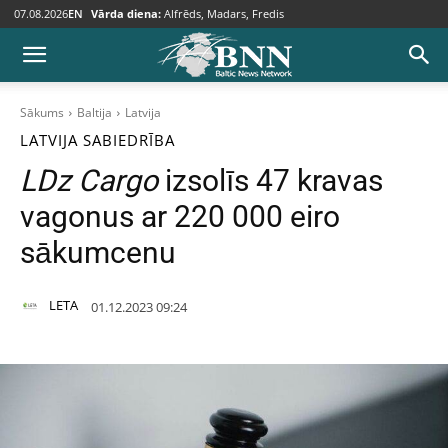
07.08.2026
EN
Vārda diena:
Alfrēds, Madars, Fredis
Sākums
Baltija
Latvija
LATVIJA
SABIEDRĪBA
LDz Cargo
izsolīs 47 kravas
vagonus ar 220 000 eiro
sākumcenu
LETA
01.12.2023 09:24