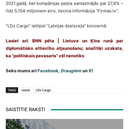
2021.gadā, bet kompānijas peļņa samazinājās par 27,6% –
līdz 5,104 miljoniem eiro, liecina informācija “Firmas.lv”.
“LDz Cargo” ietilpst “Latvijas dzelzceļa” koncernā.
Lasiet arī: BNN pēta | Lietuva un Ķīna runā par
diplomātisko attiecību atjaunošanu; analītiķi uzskata,
ka “politiskais pavasaris” vēl nenotiks
Seko mums arī
Facebook
,
Draugiem
un
X
!
TAGS
izsole
LDz Cargo
SAISTĪTIE RAKSTI