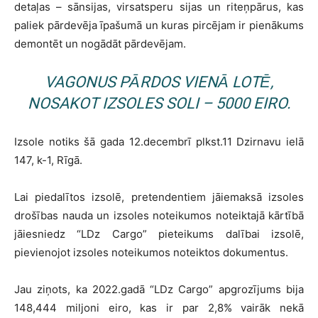
detaļas – sānsijas, virsatsperu sijas un riteņpārus, kas
paliek pārdevēja īpašumā un kuras pircējam ir pienākums
demontēt un nogādāt pārdevējam.
VAGONUS PĀRDOS VIENĀ LOTĒ,
NOSAKOT IZSOLES SOLI – 5000 EIRO.
Izsole notiks šā gada 12.decembrī plkst.11 Dzirnavu ielā
147, k-1, Rīgā.
Lai piedalītos izsolē, pretendentiem jāiemaksā izsoles
drošības nauda un izsoles noteikumos noteiktajā kārtībā
jāiesniedz “LDz Cargo” pieteikums dalībai izsolē,
pievienojot izsoles noteikumos noteiktos dokumentus.
Jau ziņots, ka 2022.gadā “LDz Cargo” apgrozījums bija
148,444 miljoni eiro, kas ir par 2,8% vairāk nekā