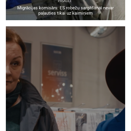
PASAULĒ
Migrācijas komisārs: ES robežu sargāšanai nevar
paļauties tikai uz kaimiņiem