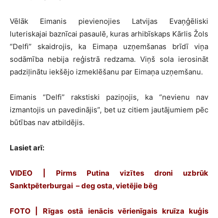
Vēlāk Eimanis pievienojies Latvijas Evaņģēliski
luteriskajai baznīcai pasaulē, kuras arhibīskaps Kārlis Žols
“Delfi” skaidrojis, ka Eimaņa uzņemšanas brīdī viņa
sodāmība nebija reģistrā redzama. Viņš sola ierosināt
padziļinātu iekšējo izmeklēšanu par Eimaņa uzņemšanu.
Eimanis “Delfi” rakstiski paziņojis, ka “nevienu nav
izmantojis un pavedinājis”, bet uz citiem jautājumiem pēc
būtības nav atbildējis.
Lasiet arī:
VIDEO | Pirms Putina vizītes droni uzbrūk
Sanktpēterburgai – deg osta, vietējie bēg
FOTO | Rīgas ostā ienācis vērienīgais kruīza kuģis