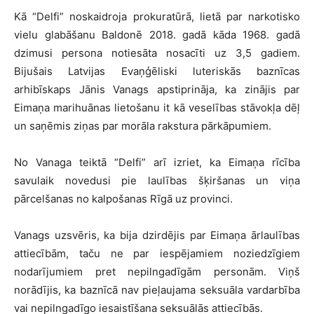
Kā “Delfi” noskaidroja prokuratūrā, lietā par narkotisko
vielu glabāšanu Baldonē 2018. gadā kāda 1968. gadā
dzimusi persona notiesāta nosacīti uz 3,5 gadiem.
Bijušais Latvijas Evaņģēliski luteriskās baznīcas
arhibīskaps Jānis Vanags apstiprināja, ka zinājis par
Eimaņa marihuānas lietošanu it kā veselības stāvokļa dēļ
un saņēmis ziņas par morāla rakstura pārkāpumiem.
No Vanaga teiktā “Delfi” arī izriet, ka Eimaņa rīcība
savulaik novedusi pie laulības šķiršanas un viņa
pārcelšanas no kalpošanas Rīgā uz provinci.
Vanags uzsvēris, ka bija dzirdējis par Eimaņa ārlaulības
attiecībām, taču ne par iespējamiem noziedzīgiem
nodarījumiem pret nepilngadīgām personām. Viņš
norādījis, ka baznīcā nav pieļaujama seksuāla vardarbība
vai nepilngadīgo iesaistīšana seksuālās attiecībās.