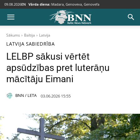
09.08.2026
EN
Vārda diena:
Madara, Genoveva, Genovefa
Sākums
Baltija
Latvija
LATVIJA
SABIEDRĪBA
LELBP sākusi vērtēt
apsūdzības pret luterāņu
mācītāju Eimani
BNN / LETA
03.06.2026 15:55