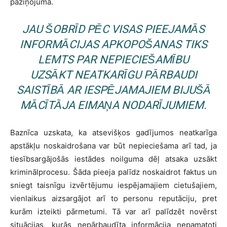
paziņojumā.
JAU ŠOBRĪD PĒC VISAS PIEEJAMĀS
INFORMĀCIJAS APKOPOŠANAS TIKS
LEMTS PAR NEPIECIEŠAMĪBU
UZSĀKT NEATKARĪGU PĀRBAUDI
SAISTĪBĀ AR IESPĒJAMAJIEM BIJUŠĀ
MĀCĪTĀJA EIMAŅA NODARĪJUMIEM.
Baznīca uzskata, ka atsevišķos gadījumos neatkarīga
apstākļu noskaidrošana var būt nepieciešama arī tad, ja
tiesībsargājošās iestādes noilguma dēļ atsaka uzsākt
kriminālprocesu. Šāda pieeja palīdz noskaidrot faktus un
sniegt taisnīgu izvērtējumu iespējamajiem cietušajiem,
vienlaikus aizsargājot arī to personu reputāciju, pret
kurām izteikti pārmetumi. Tā var arī palīdzēt novērst
situācijas, kurās nepārbaudīta informācija nepamatoti