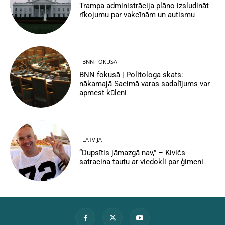
Trampa administrācija plāno izsludināt
rīkojumu par vakcīnām un autismu
BNN FOKUSĀ
BNN fokusā | Politologa skats:
nākamajā Saeimā varas sadalījums var
apmest kūleni
LATVIJA
“Dupsītis jāmazgā nav,” – Kivičs
satracina tautu ar viedokli par ģimeni