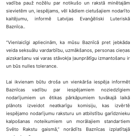
vadība pauž nožēlu par notikušo un rakstā minētajām
sievietēm un, iespējams, vēl kādiem cietušajiem nodarīto
kaitējumu, informē Latvijas Evanģēliski Luteriskā
Baznīca..
“Vienlaicīgi apliecinām, ka mūsu Baznīcā pret jebkāda
veida seksuālu vardarbību, uzmākšanos, personas cieņas
aizskaršanu vai varas stāvokļa ļaunprātīgu izmantošanu ir
un būs nulles tolerance.
Lai ikvienam būtu droša un vienkārša iespēja informēt
Baznīcas vadību par iespējamiem noziedzīgiem
nodarījumiem un ētikas pārkāpumiem tuvākajā laikā
plānots izveidot neatkarīgu komisiju, kas izvērtē
iespējamo nodarījumu raksturu un atbilstību garīdznieku
kalpošanas noteikumiem un morālajiem standartiem
Svēto Rakstu gaismā,” norādīts Baznīcas izplatītajā