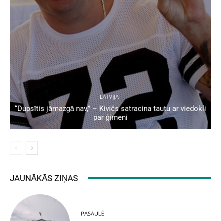
LATVIJA
“Dupsītis jāmazgā nav,” – Kivičs satracina tautu ar viedokli
par ģimeni
JAUNĀKĀS ZIŅAS
PASAULĒ