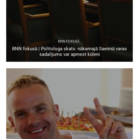
BNN FOKUSĀ
BNN fokusā | Politologa skats: nākamajā Saeimā varas
sadalījums var apmest kūleni