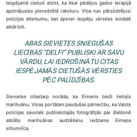
Iespējamā cietusī atzīst, ka tikai pēdējos gados terapijā
apzinājusies pieredzētā raksturu. Viņa nav pārsūdzējusi
policijas atteikumu, bet apsver iespēju vērsties iestādē
atkārtoti.
ABAS SIEVIETES SNIEGUŠAS
LIECĪBAS “DELFI” PUBLISKI AR SAVU
VĀRDU, LAI IEDROŠINĀTU CITAS
IESPĒJAMĀS CIETUŠĀS VĒRSTIES
PĒC PALĪDZĪBAS.
Sievietes citastarp norāda, ka Eimanis bieži lietojis
marihuānu. Viņas portālam paudušas pārliecību, ka Valsts
policijas savulaik publiskotajās fotogrāfijās par Baldonē
atklātu marihuānas audzēšanu redzama Eimaņa
siltumnīca.