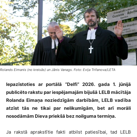
Rolands Eimanis (no kreisās) un Jānis Vanags. Foto: Evija Trifanova/LETA
Iepazīstoties ar portālā “Delfi” 2026. gada 1. jūnijā
publicēto rakstu par iespējamajām bijušā LELB mācītāja
Rolanda Eimaņa noziedzīgām darbībām, LELB vadība
atzīst tās ne tikai par nelikumīgām, bet arī morāli
nosodāmām Dieva priekšā bez noilguma termiņa.
Ja rakstā aprakstītie fakti atbilst patiesībai, tad LELB