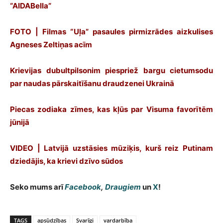
“AIDABella”
FOTO | Filmas “Uļa” pasaules pirmizrādes aizkulises
Agneses Zeltiņas acīm
Krievijas dubultpilsonim piespriež bargu cietumsodu
par naudas pārskaitīšanu draudzenei Ukrainā
Piecas zodiaka zīmes, kas kļūs par Visuma favorītēm
jūnijā
VIDEO | Latvijā uzstāsies mūziķis, kurš reiz Putinam
dziedājis, ka krievi dzīvo sūdos
Seko mums arī
Facebook
,
Draugiem
un
X
!
TAGS
apsūdzības
Svarīgi
vardarbība