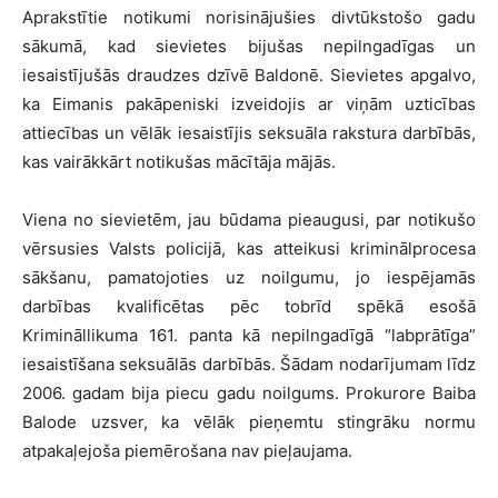
Aprakstītie notikumi norisinājušies divtūkstošo gadu
sākumā, kad sievietes bijušas nepilngadīgas un
iesaistījušās draudzes dzīvē Baldonē. Sievietes apgalvo,
ka Eimanis pakāpeniski izveidojis ar viņām uzticības
attiecības un vēlāk iesaistījis seksuāla rakstura darbībās,
kas vairākkārt notikušas mācītāja mājās.
Viena no sievietēm, jau būdama pieaugusi, par notikušo
vērsusies Valsts policijā, kas atteikusi kriminālprocesa
sākšanu, pamatojoties uz noilgumu, jo iespējamās
darbības kvalificētas pēc tobrīd spēkā esošā
Krimināllikuma 161. panta kā nepilngadīgā “labprātīga”
iesaistīšana seksuālās darbībās. Šādam nodarījumam līdz
2006. gadam bija piecu gadu noilgums. Prokurore Baiba
Balode uzsver, ka vēlāk pieņemtu stingrāku normu
atpakaļejoša piemērošana nav pieļaujama.