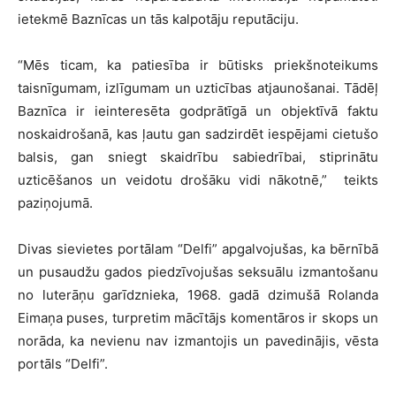
ietekmē Baznīcas un tās kalpotāju reputāciju.
“Mēs ticam, ka patiesība ir būtisks priekšnoteikums
taisnīgumam, izlīgumam un uzticības atjaunošanai. Tādēļ
Baznīca ir ieinteresēta godprātīgā un objektīvā faktu
noskaidrošanā, kas ļautu gan sadzirdēt iespējami cietušo
balsis, gan sniegt skaidrību sabiedrībai, stiprinātu
uzticēšanos un veidotu drošāku vidi nākotnē,” teikts
paziņojumā.
Divas sievietes portālam “Delfi” apgalvojušas, ka bērnībā
un pusaudžu gados piedzīvojušas seksuālu izmantošanu
no luterāņu garīdznieka, 1968. gadā dzimušā Rolanda
Eimaņa puses, turpretim mācītājs komentāros ir skops un
norāda, ka nevienu nav izmantojis un pavedinājis, vēsta
portāls “Delfi”.