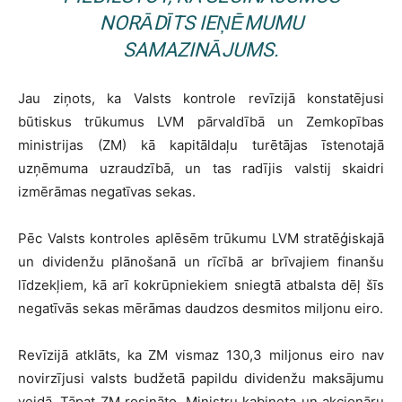
NORĀDĪTS IEŅĒMUMU
SAMAZINĀJUMS.
Jau ziņots, ka Valsts kontrole revīzijā konstatējusi
būtiskus trūkumus LVM pārvaldībā un Zemkopības
ministrijas (ZM) kā kapitāldaļu turētājas īstenotajā
uzņēmuma uzraudzībā, un tas radījis valstij skaidri
izmērāmas negatīvas sekas.
Pēc Valsts kontroles aplēsēm trūkumu LVM stratēģiskajā
un dividenžu plānošanā un rīcībā ar brīvajiem finanšu
līdzekļiem, kā arī kokrūpniekiem sniegtā atbalsta dēļ šīs
negatīvās sekas mērāmas daudzos desmitos miljonu eiro.
Revīzijā atklāts, ka ZM vismaz 130,3 miljonus eiro nav
novirzījusi valsts budžetā papildu dividenžu maksājumu
veidā. Tāpat ZM rosināto, Ministru kabineta un akcionāru