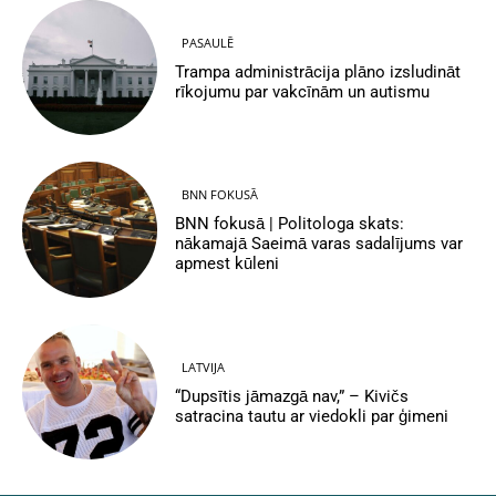
PASAULĒ
Trampa administrācija plāno izsludināt
rīkojumu par vakcīnām un autismu
BNN FOKUSĀ
BNN fokusā | Politologa skats:
nākamajā Saeimā varas sadalījums var
apmest kūleni
LATVIJA
“Dupsītis jāmazgā nav,” – Kivičs
satracina tautu ar viedokli par ģimeni