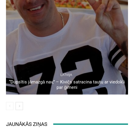
LATVIJA
“Dupsītis jāmazgā nav,” – Kivičs satracina tautu ar viedokli
par ģimeni
JAUNĀKĀS ZIŅAS