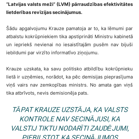
“Latvijas valsts meži” (LVM) pārraudzības efektivitātes
lietderības revīzijas secinājumus.
Šādu apgalvojumu Krauze pamatoja ar to, ka lēmumi par
atbalstu kokrūpniekiem tika apstiprināti Ministru kabinetā
un iepriekš nevienai no iesaistītajām pusēm nav bijuši
iebildumi par virzīto informatīvo ziņojumu.
Krauze uzskata, ka savu politisko atbildību kokrūpnieku
lietā ir uzņēmies, norādot, ka pēc demisijas pieprasījuma
viņš vairs nav zemkopības ministrs. No amata gan viņš
tika atbrīvots, nevis demisionēja pats.
TĀPAT KRAUZE UZSTĀJA, KA VALSTS
KONTROLE NAV SECINĀJUSI, KA
VALSTIJ TIKTU NODARĪTI ZAUDĒJUMI,
PIEBILSTOT, KA SECINĀJUMOS