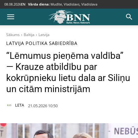
08.08.2026
EN
Vārda diena:
Mudīte, Vladislavs, Vladislava
Sākums
Baltija
Latvija
LATVIJA
POLITIKA
SABIEDRĪBA
“Lēmumus pieņēma valdība”
— Krauze atbildību par
kokrūpnieku lietu dala ar Siliņu
un citām ministrijām
LETA
21.05.2026 10:50