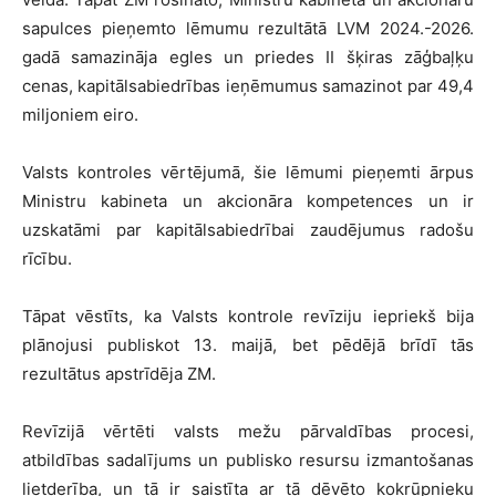
sapulces pieņemto lēmumu rezultātā LVM 2024.-2026.
gadā samazināja egles un priedes II šķiras zāģbaļķu
cenas, kapitālsabiedrības ieņēmumus samazinot par 49,4
miljoniem eiro.
Valsts kontroles vērtējumā, šie lēmumi pieņemti ārpus
Ministru kabineta un akcionāra kompetences un ir
uzskatāmi par kapitālsabiedrībai zaudējumus radošu
rīcību.
Tāpat vēstīts, ka Valsts kontrole revīziju iepriekš bija
plānojusi publiskot 13. maijā, bet pēdējā brīdī tās
rezultātus apstrīdēja ZM.
Revīzijā vērtēti valsts mežu pārvaldības procesi,
atbildības sadalījums un publisko resursu izmantošanas
lietderība, un tā ir saistīta ar tā dēvēto kokrūpnieku