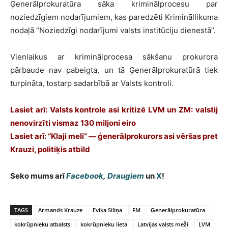
Ģenerālprokuratūra sāka kriminālprocesu par
noziedzīgiem nodarījumiem, kas paredzēti Krimināllikuma
nodaļā “Noziedzīgi nodarījumi valsts institūciju dienestā”.
Vienlaikus ar kriminālprocesa sākšanu prokurora
pārbaude nav pabeigta, un tā Ģenerālprokuratūrā tiek
turpināta, tostarp sadarbībā ar Valsts kontroli.
Lasiet arī: Valsts kontrole asi kritizē LVM un ZM: valstij
nenovirzīti vismaz 130 miljoni eiro
Lasiet arī: “Klaji meli” — ģenerālprokurors asi vēršas pret
Krauzi, politiķis atbild
Seko mums arī
Facebook
,
Draugiem
un
X
!
TAGS
Armands Krauze
Evika Siliņa
FM
Ģenerālprokuratūra
kokrūpnieku atbalsts
kokrūpnieku lieta
Latvijas valsts meži
LVM