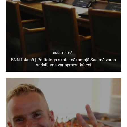
BNN FOKUSĀ
BNN fokusā | Politologa skats: nākamajā Saeimā varas
sadalījums var apmest kūleni