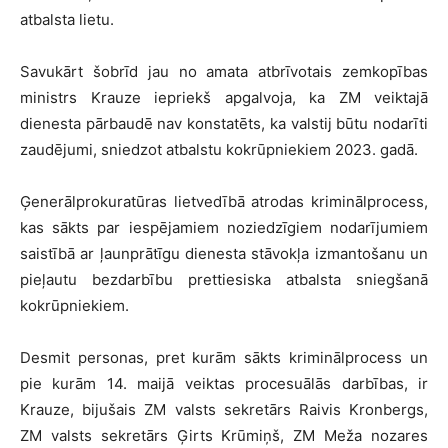
atbalsta lietu.
Savukārt šobrīd jau no amata atbrīvotais zemkopības
ministrs Krauze iepriekš apgalvoja, ka ZM veiktajā
dienesta pārbaudē nav konstatēts, ka valstij būtu nodarīti
zaudējumi, sniedzot atbalstu kokrūpniekiem 2023. gadā.
Ģenerālprokuratūras lietvedībā atrodas kriminālprocess,
kas sākts par iespējamiem noziedzīgiem nodarījumiem
saistībā ar ļaunprātīgu dienesta stāvokļa izmantošanu un
pieļautu bezdarbību prettiesiska atbalsta sniegšanā
kokrūpniekiem.
Desmit personas, pret kurām sākts kriminālprocess un
pie kurām 14. maijā veiktas procesuālās darbības, ir
Krauze, bijušais ZM valsts sekretārs Raivis Kronbergs,
ZM valsts sekretārs Ģirts Krūmiņš, ZM Meža nozares