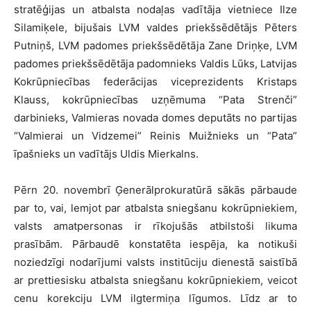
stratēģijas un atbalsta nodaļas vadītāja vietniece Ilze
Silamiķele, bijušais LVM valdes priekšsēdētājs Pēters
Putniņš, LVM padomes priekšsēdētāja Zane Driņķe, LVM
padomes priekšsēdētāja padomnieks Valdis Lūks, Latvijas
Kokrūpniecības federācijas viceprezidents Kristaps
Klauss, kokrūpniecības uzņēmuma “Pata Strenči”
darbinieks, Valmieras novada domes deputāts no partijas
“Valmierai un Vidzemei” Reinis Muižnieks un “Pata”
īpašnieks un vadītājs Uldis Mierkalns.
Pērn 20. novembrī Ģenerālprokuratūrā sākās pārbaude
par to, vai, lemjot par atbalsta sniegšanu kokrūpniekiem,
valsts amatpersonas ir rīkojušās atbilstoši likuma
prasībām. Pārbaudē konstatēta iespēja, ka notikuši
noziedzīgi nodarījumi valsts institūciju dienestā saistībā
ar prettiesisku atbalsta sniegšanu kokrūpniekiem, veicot
cenu korekciju LVM ilgtermiņa līgumos. Līdz ar to