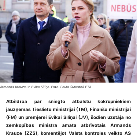
Armands Krauze un Evika Siliņa. Foto: Paula Čurkste/LETA
Atbildība par sniegto atbalstu kokrūpniekiem
jāuzņemas Tieslietu ministrijai (TM), Finanšu ministrijai
(FM) un premjerei Evikai Siliņai (JV), šodien uzstāja no
zemkopības ministra amata atbrīvotais Armands
Krauze (ZZS), komentējot Valsts kontroles veikto AS