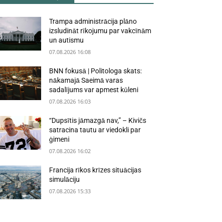
Trampa administrācija plāno
izsludināt rīkojumu par vakcīnām
un autismu
07.08.2026 16:08
BNN fokusā | Politologa skats:
nākamajā Saeimā varas
sadalījums var apmest kūleni
07.08.2026 16:03
“Dupsītis jāmazgā nav,” – Kivičs
satracina tautu ar viedokli par
ģimeni
07.08.2026 16:02
Francija rīkos krīzes situācijas
simulāciju
07.08.2026 15:33