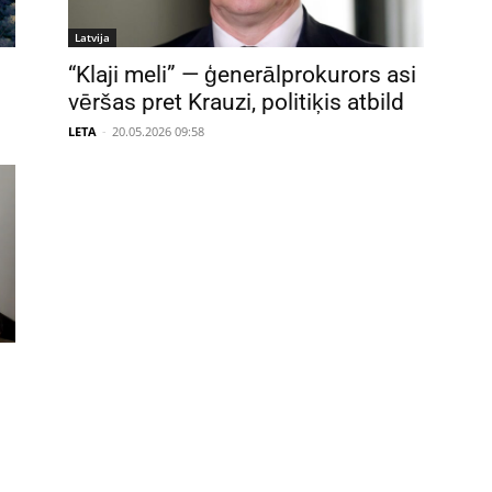
Latvija
“Klaji meli” — ģenerālprokurors asi
vēršas pret Krauzi, politiķis atbild
LETA
-
20.05.2026 09:58