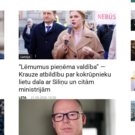
Latvija
“Lēmumus pieņēma valdība” —
Krauze atbildību par kokrūpnieku
lietu dala ar Siliņu un citām
ministrijām
LETA
-
21.05.2026 10:50