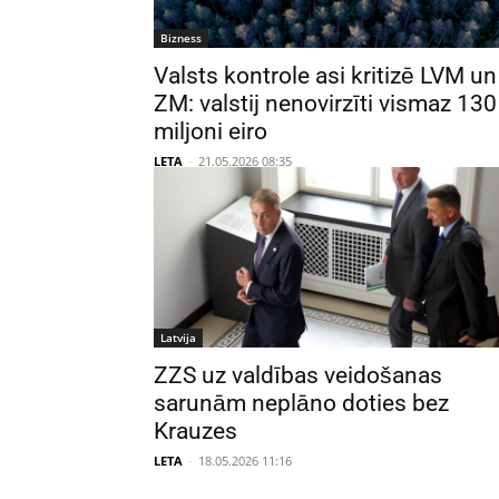
Bizness
Valsts kontrole asi kritizē LVM un
ZM: valstij nenovirzīti vismaz 130
miljoni eiro
LETA
-
21.05.2026 08:35
Latvija
ZZS uz valdības veidošanas
sarunām neplāno doties bez
Krauzes
LETA
-
18.05.2026 11:16