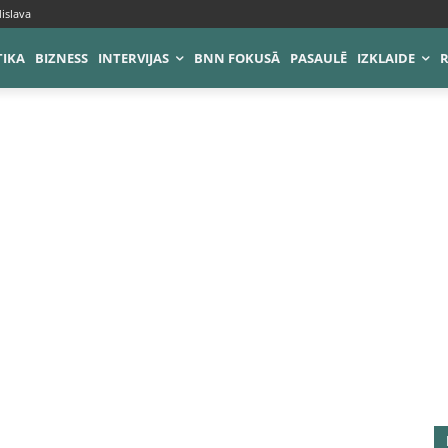
islava
TIKA
BIZNESS
INTERVIJAS
BNN FOKUSĀ
PASAULĒ
IZKLAIDE