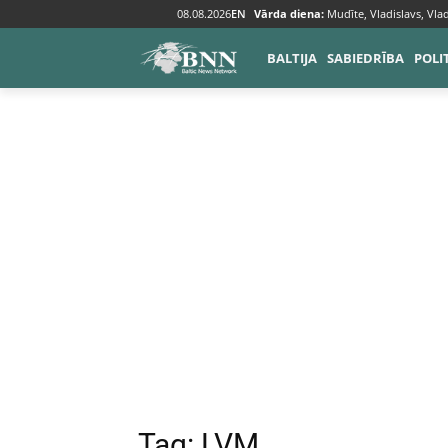
08.08.2026
EN
Vārda diena:
Mudīte, Vladislavs, Vlad
Tags
LVM
BALTIJA
SABIEDRĪBA
POLI
Tag:
LVM