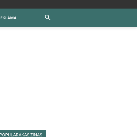
REKLĀMA
POPULĀRĀKĀS ZIŅAS