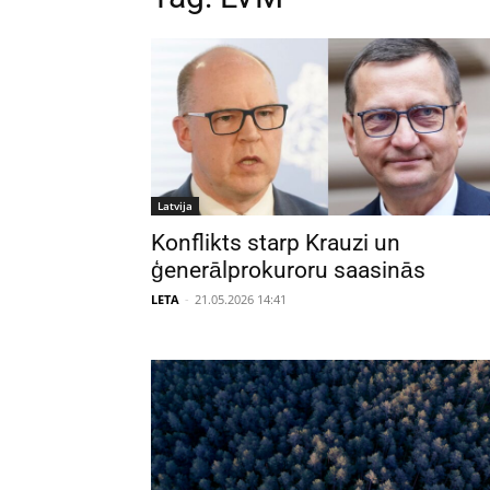
Latvija
Konflikts starp Krauzi un
ģenerālprokuroru saasinās
LETA
-
21.05.2026 14:41