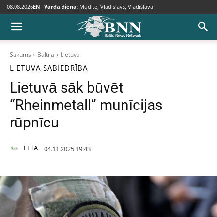
08.08.2026
EN
Vārda diena:
Mudīte, Vladislavs, Vladislava
Sākums
Baltija
Lietuva
LIETUVA
SABIEDRĪBA
Lietuvā sāk būvēt
“Rheinmetall” munīcijas
rūpnīcu
LETA
04.11.2025 19:43