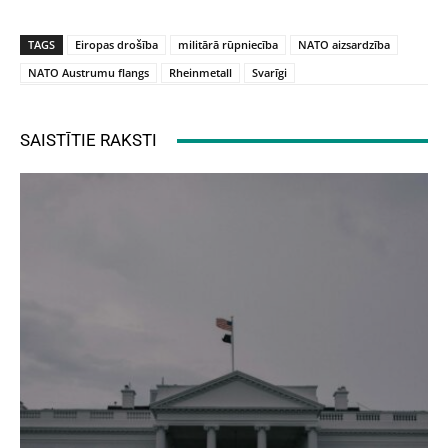
TAGS
Eiropas drošība
militārā rūpniecība
NATO aizsardzība
NATO Austrumu flangs
Rheinmetall
Svarīgi
SAISTĪTIE RAKSTI