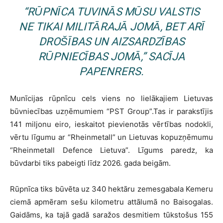
“RŪPNĪCA TUVINĀS MŪSU VALSTIS
NE TIKAI MILITĀRAJĀ JOMĀ, BET ARĪ
DROŠĪBAS UN AIZSARDZĪBAS
RŪPNIECĪBAS JOMĀ,” SACĪJA
PAPENRERS.
Munīcijas rūpnīcu cels viens no lielākajiem Lietuvas
būvniecības uzņēmumiem “PST Group”.Tas ir parakstījis
141 miljonu eiro, ieskaitot pievienotās vērtības nodokli,
vērtu līgumu ar “Rheinmetall” un Lietuvas kopuzņēmumu
“Rheinmetall Defence Lietuva”. Līgums paredz, ka
būvdarbi tiks pabeigti līdz 2026. gada beigām.
Rūpnīca tiks būvēta uz 340 hektāru zemesgabala Kemeru
ciemā apmēram sešu kilometru attālumā no Baisogalas.
Gaidāms, ka tajā gadā saražos desmitiem tūkstošus 155