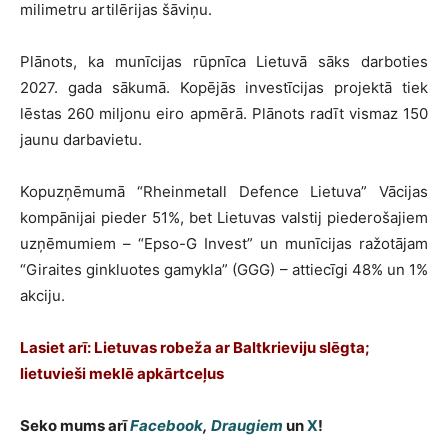
milimetru artilērijas šāviņu.
Plānots, ka munīcijas rūpnīca Lietuvā sāks darboties
2027. gada sākumā. Kopējās investīcijas projektā tiek
lēstas 260 miljonu eiro apmērā. Plānots radīt vismaz 150
jaunu darbavietu.
Kopuzņēmumā “Rheinmetall Defence Lietuva” Vācijas
kompānijai pieder 51%, bet Lietuvas valstij piederošajiem
uzņēmumiem – “Epso-G Invest” un munīcijas ražotājam
“Giraites ginkluotes gamykla” (GGG) – attiecīgi 48% un 1%
akciju.
Lasiet arī: Lietuvas robeža ar Baltkrieviju slēgta;
lietuvieši meklē apkārtceļus
Seko mums arī
Facebook
,
Draugiem
un
X
!