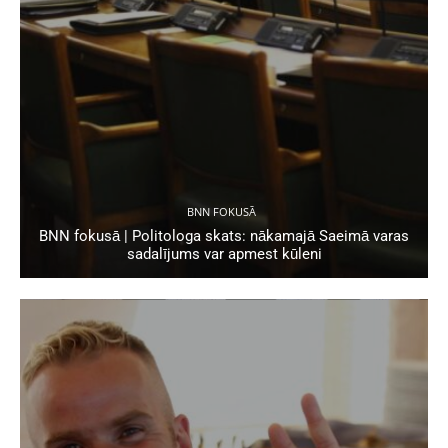
BNN FOKUSĀ
BNN fokusā | Politologa skats: nākamajā Saeimā varas
sadalījums var apmest kūleni