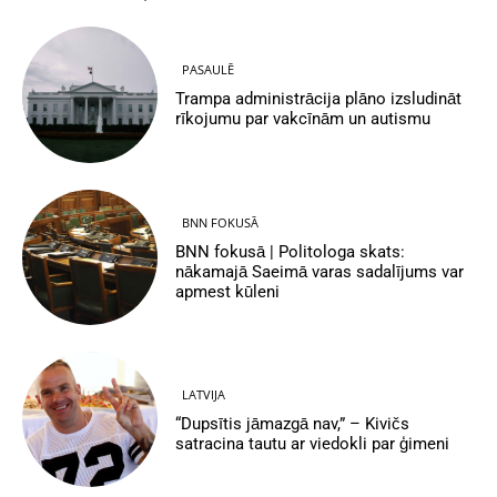
PASAULĒ
Trampa administrācija plāno izsludināt
rīkojumu par vakcīnām un autismu
BNN FOKUSĀ
BNN fokusā | Politologa skats:
nākamajā Saeimā varas sadalījums var
apmest kūleni
LATVIJA
“Dupsītis jāmazgā nav,” – Kivičs
satracina tautu ar viedokli par ģimeni