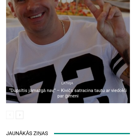
LATVIJA
“Dupsītis jāmazgā nav,” – Kivičs satracina tautu ar viedokli
par ģimeni
JAUNĀKĀS ZIŅAS