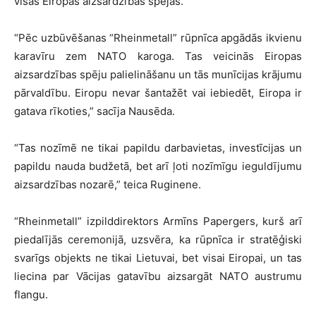
visas Eiropas aizsardzības spējas.
“Pēc uzbūvēšanas “Rheinmetall” rūpnīca apgādās ikvienu
karavīru zem NATO karoga. Tas veicinās Eiropas
aizsardzības spēju palielināšanu un tās munīcijas krājumu
pārvaldību. Eiropu nevar šantažēt vai iebiedēt, Eiropa ir
gatava rīkoties,” sacīja Nausēda.
“Tas nozīmē ne tikai papildu darbavietas, investīcijas un
papildu nauda budžetā, bet arī ļoti nozīmīgu ieguldījumu
aizsardzības nozarē,” teica Ruginene.
“Rheinmetall” izpilddirektors Armīns Papergers, kurš arī
piedalījās ceremonijā, uzsvēra, ka rūpnīca ir stratēģiski
svarīgs objekts ne tikai Lietuvai, bet visai Eiropai, un tas
liecina par Vācijas gatavību aizsargāt NATO austrumu
flangu.