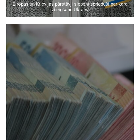
Eiropas un Krievijas pārstāvji slepeni sprieduši par kara
izbeigšanu Ukrainā