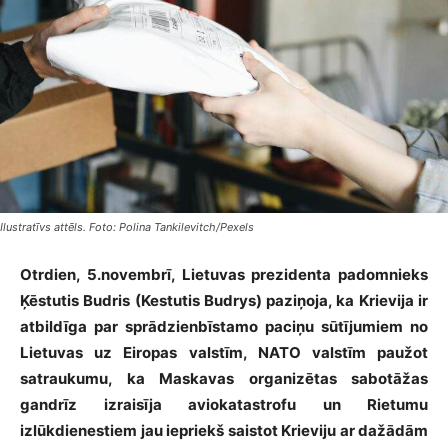
Ilustratīvs attēls. Foto: Polina Tankilevitch/Pexels
Otrdien, 5.novembrī, Lietuvas prezidenta padomnieks
Ķēstutis Budris (Kestutis Budrys) paziņoja, ka Krievija ir
atbildīga par sprādzienbīstamo paciņu sūtījumiem no
Lietuvas uz Eiropas valstīm, NATO valstīm paužot
satraukumu, ka Maskavas organizētas sabotāžas
gandrīz izraisīja aviokatastrofu un Rietumu
izlūkdienestiem jau iepriekš saistot Krieviju ar dažādām