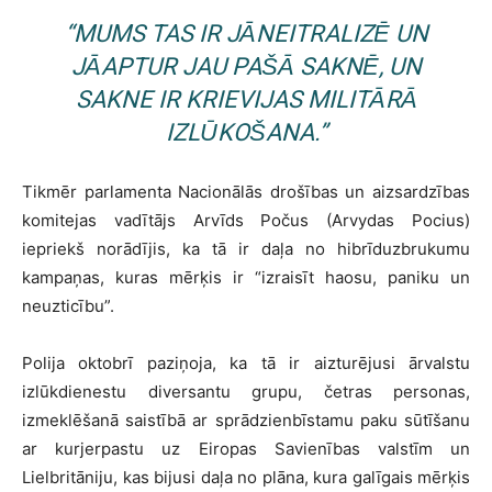
“MUMS TAS IR JĀNEITRALIZĒ UN
JĀAPTUR JAU PAŠĀ SAKNĒ, UN
SAKNE IR KRIEVIJAS MILITĀRĀ
IZLŪKOŠANA.”
Tikmēr parlamenta Nacionālās drošības un aizsardzības
komitejas vadītājs Arvīds Počus (Arvydas Pocius)
iepriekš norādījis, ka tā ir daļa no hibrīduzbrukumu
kampaņas, kuras mērķis ir “izraisīt haosu, paniku un
neuzticību”.
Polija oktobrī paziņoja, ka tā ir aizturējusi ārvalstu
izlūkdienestu diversantu grupu, četras personas,
izmeklēšanā saistībā ar sprādzienbīstamu paku sūtīšanu
ar kurjerpastu uz Eiropas Savienības valstīm un
Lielbritāniju, kas bijusi daļa no plāna, kura galīgais mērķis