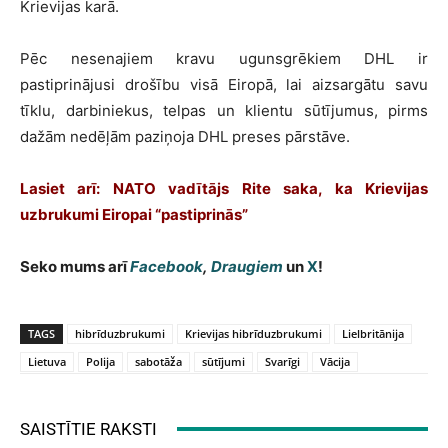
Krievijas karā.
Pēc nesenajiem kravu ugunsgrēkiem DHL ir
pastiprinājusi drošību visā Eiropā, lai aizsargātu savu
tīklu, darbiniekus, telpas un klientu sūtījumus, pirms
dažām nedēļām paziņoja DHL preses pārstāve.
Lasiet arī:
NATO vadītājs Rite saka, ka Krievijas
uzbrukumi Eiropai “pastiprinās”
Seko mums arī
Facebook
,
Draugiem
un
X
!
TAGS
hibrīduzbrukumi
Krievijas hibrīduzbrukumi
Lielbritānija
Lietuva
Polija
sabotāža
sūtījumi
Svarīgi
Vācija
SAISTĪTIE RAKSTI