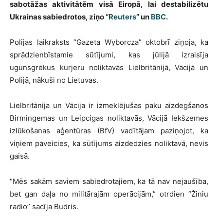
sabotāžas aktivitātēm visā Eiropā, lai destabilizētu
Ukrainas sabiedrotos, ziņo “
Reuters
” un
BBC
.
Polijas laikraksts “Gazeta Wyborcza” oktobrī ziņoja, ka
sprādzienbīstamie sūtījumi, kas jūlijā izraisīja
ugunsgrēkus kurjeru noliktavās Lielbritānijā, Vācijā un
Polijā, nākuši no Lietuvas.
Lielbritānija un Vācija ir izmeklējušas paku aizdegšanos
Birmingemas un Leipcigas noliktavās, Vācijā Iekšzemes
izlūkošanas aģentūras (BfV) vadītājam paziņojot, ka
viņiem paveicies, ka sūtījums aizdedzies noliktavā, nevis
gaisā.
“Mēs sakām saviem sabiedrotajiem, ka tā nav nejaušība,
bet gan daļa no militārajām operācijām,” otrdien “Žiniu
radio” sacīja Budris.