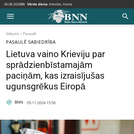
06.08.2026
EN
Vārda diena:
Askolds, Aisma
Sākums
Pasaulē
PASAULĒ
SABIEDRĪBA
Lietuva vaino Krieviju par
sprādzienbīstamajām
paciņām, kas izraisījušas
ugunsgrēkus Eiropā
BNN
05.11.2024 15:56