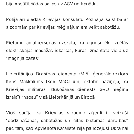
bija nosūtīt šādas pakas uz ASV un Kanādu.
Polija arī slēdza Krievijas konsulātu Poznaņā saistībā ar
aizdomām par Krievijas mēģinājumiem veikt sabotāžu.
Rietumu amatpersonas uzskata, ka ugunsgrēki izcēlās
elektriskajās masāžas iekārtās, kurās izmantota viela uz
“magnija bāzes”.
Lielbritānijas Drošības dienesta (MI5) ģenerāldirektors
Kens Makkalums (Ken McCallum) oktobrī paziņoja, ka
Krievijas militārās izlūkošanas dienests GRU mēģina
izraisīt “haosu” visā Lielbritānijā un Eiropā.
Viņš sacīja, ka Krievijas slepenie aģenti ir veikuši
“dedzināšanas, sabotāžas un citas bīstamas darbības”
pēc tam, kad Apvienotā Karaliste bija palīdzējusi Ukrainai