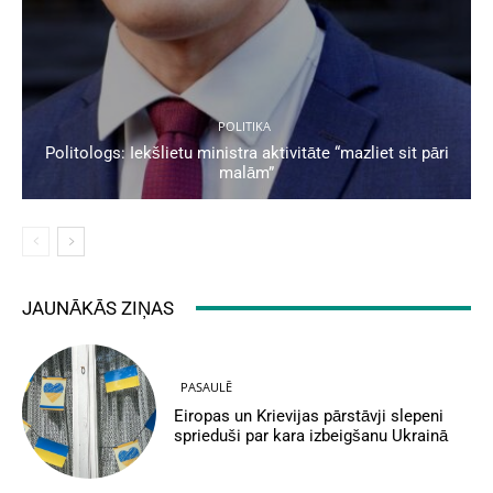
POLITIKA
Politologs: Iekšlietu ministra aktivitāte “mazliet sit pāri
malām”
JAUNĀKĀS ZIŅAS
PASAULĒ
Eiropas un Krievijas pārstāvji slepeni
sprieduši par kara izbeigšanu Ukrainā