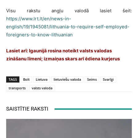
Visu rakstu angļu valodā lasiet šeit:
https://www.lrt.lt/en/news-in-
english/19/1945081/lithuania-to-require-self-employed-
foreigners-to-know-lithuanian
Lasiet arī: Igaunijā rosina noteikt valsts valodas
zināšanu līmeni; izmaiņas skars arī ēdiena kurjerus
TAGS
Bolt
Lietuva
lietuviešu valoda
Seims
Svarīgi
transports
valsts valoda
SAISTĪTIE RAKSTI