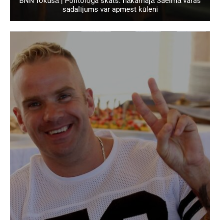
BNN fokusā | Politologa skats: nākamajā Saeimā varas
sadalījums var apmest kūleni