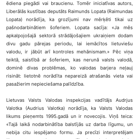
ēdiena piegādi vai braucienu. Tomēr iniciatīvas autors,
Liberālās kustības deputāts Raimunds Lopata (Raimundas
Lopata) norādīja, ka grozījumi nav mērķēti tikai uz
pašnodarbinātiem šoferiem. Lopata sacīja: «Ja mēs
apkalpojošajā sektorā strādājošajiem ukraiņiem dodam
divu gadu pārejas periodu, lai iemācītos lietuviešu
valodu, ir jābūt arī kontroles mehānismam.» Pēc viņa
teiktā, saistībā ar šoferiem, kas nerunā valsts valodā,
dominē divas problēmas, ko valodas barjera neļauj
risināt: lietotnē norādīta nepareizā atrašanās vieta vai
pasažierim nepieciešama palīdzība.
Lietuvas Valsts Valodas inspekcijas vadītājs Audrjus
Valotka (Audrius Valotka) norādīja, ka Valsts Valodas
likums pieņemts 1995.gadā un ir novecojis. Viņš teica:
«Tajā laikā nodarbinātība balstījās uz darba līgumu, un
nebija citu iespējamo formu. Ja precīzi interpretējam