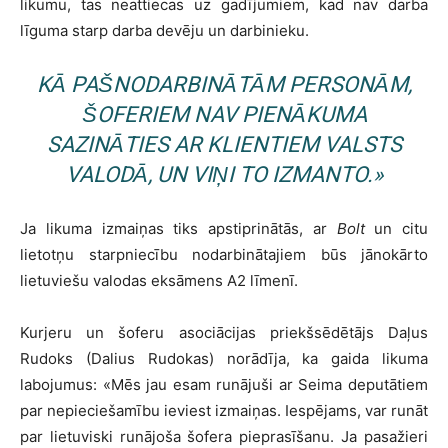
likumu, tas neattiecas uz gadījumiem, kad nav darba
līguma starp darba devēju un darbinieku.
KĀ PAŠNODARBINĀTĀM PERSONĀM,
ŠOFERIEM NAV PIENĀKUMA
SAZINĀTIES AR KLIENTIEM VALSTS
VALODĀ, UN VIŅI TO IZMANTO.»
Ja likuma izmaiņas tiks apstiprinātās, ar
Bolt
un citu
lietotņu starpniecību nodarbinātajiem būs jānokārto
lietuviešu valodas eksāmens A2 līmenī.
Kurjeru un šoferu asociācijas priekšsēdētājs Daļus
Rudoks (Dalius Rudokas) norādīja, ka gaida likuma
labojumus: «Mēs jau esam runājuši ar Seima deputātiem
par nepieciešamību ieviest izmaiņas. Iespējams, var runāt
par lietuviski runājoša šofera pieprasīšanu. Ja pasažieri