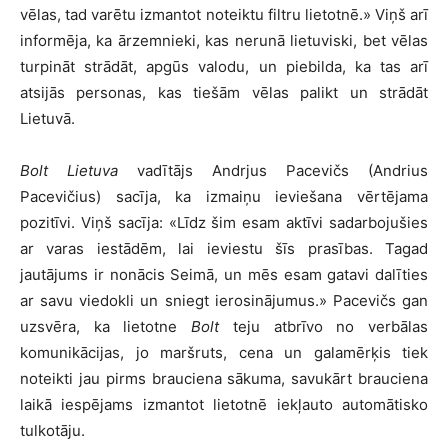
vēlas, tad varētu izmantot noteiktu filtru lietotnē.» Viņš arī
informēja, ka ārzemnieki, kas nerunā lietuviski, bet vēlas
turpināt strādāt, apgūs valodu, un piebilda, ka tas arī
atsijās personas, kas tiešām vēlas palikt un strādāt
Lietuvā.
Bolt Lietuva
vadītājs Andrjus Pacevičs (Andrius
Pacevičius) sacīja, ka izmaiņu ieviešana vērtējama
pozitīvi. Viņš sacīja: «Līdz šim esam aktīvi sadarbojušies
ar varas iestādēm, lai ieviestu šīs prasības. Tagad
jautājums ir nonācis Seimā, un mēs esam gatavi dalīties
ar savu viedokli un sniegt ierosinājumus.» Pacevičs gan
uzsvēra, ka lietotne
Bolt
teju atbrīvo no verbālas
komunikācijas, jo maršruts, cena un galamērķis tiek
noteikti jau pirms brauciena sākuma, savukārt brauciena
laikā iespējams izmantot lietotnē iekļauto automātisko
tulkotāju.