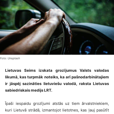
Foto: Unsplash
Lietuvas Seims izskata grozījumus Valsts valodas
likumā, kas turpmāk noteiks, ka arī pašnodarbinātajiem
ir jāspēj sazināties lietuviešu valodā, raksta Lietuvas
sabiedriskais medijs LRT.
Īpaši iespaidu grozījumi atstās uz tiem ārvalstniekiem,
kuri Lietuvā strādā, izmantojot lietotnes, kas ļauj pasūtīt