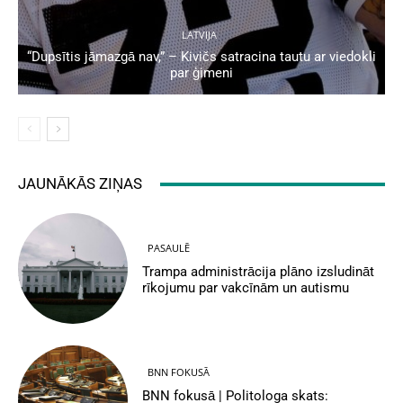
LATVIJA
“Dupsītis jāmazgā nav,” – Kivičs satracina tautu ar viedokli
par ģimeni
JAUNĀKĀS ZIŅAS
PASAULĒ
Trampa administrācija plāno izsludināt
rīkojumu par vakcīnām un autismu
BNN FOKUSĀ
BNN fokusā | Politologa skats: