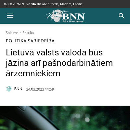
07.08.2026
EN
Vārda diena:
Alfrēds, Madars, Fredis
Sākums
Politika
POLITIKA
SABIEDRĪBA
Lietuvā valsts valoda būs
jāzina arī pašnodarbinātiem
ārzemniekiem
BNN
24.03.2023 11:59