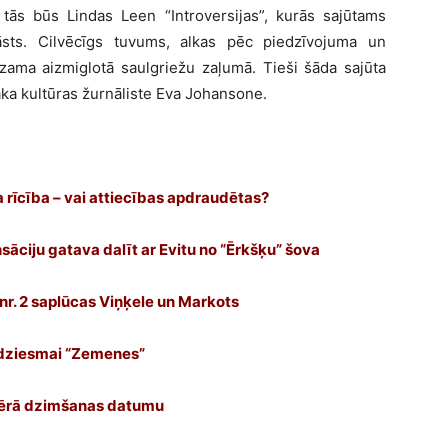
tās būs Lindas Leen “Introversijas”, kurās sajūtams
tāsts. Cilvēcīgs tuvums, alkas pēc piedzīvojuma un
ama aizmiglotā saulgriežu zaļumā. Tieši šāda sajūta
aka kultūras žurnāliste Eva Johansone.
 rīcība – vai attiecības apdraudētas?
āciju gatava dalīt ar Evitu no “Ērkšķu” šova
 nr. 2 saplūcas Viņķele un Markots
 dziesmai “Zemenes”
 vērā dzimšanas datumu