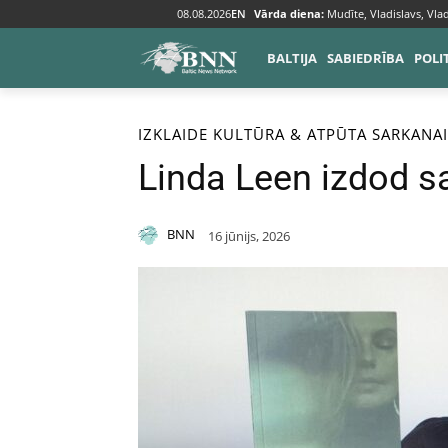
08.08.2026
EN
Vārda diena:
Mudīte, Vladislavs, Vlad
BALTIJA
SABIEDRĪBA
POLI
Sākums
Izklaide
IZKLAIDE
KULTŪRA & ATPŪTA
SARKANAI
Linda Leen izdod 
BNN
16 jūnijs, 2026