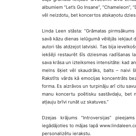
albumiem “Let’s Go Insane”, “Chameleon”, “Div
vēl neizdotu, bet koncertos atskaņotu dziesm
Linda Leen stāsta: “Grāmatas pirmsākums 
savā kāzu dienas ielūgumā vēlējās iekļaut 
autori tās atdzejot latviski. Tas bija ievelkoš
iekšēji restaurēt šīs dziesmas radīšanas lai
sava krāsa un izteiksmes intensitāte: kad an
melns šķiet vēl skaudrāks, balts – naivi šķ
Rakstīts vārds kā emocijas koncentrāts be
forma. Es aizrāvos un turpināju arī citu sav
manu koncertu poētisku sastāvdaļu, bet ne
atļauju brīvi runāt uz skatuves.”
Dzejas krājums “Introversijas” pieejams
iegādājoties to mājas lapā www.lindaleen.
personalizētu ierakstu.