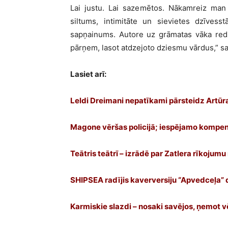
Lai justu. Lai sazemētos. Nākamreiz man 
siltums, intimitāte un sievietes dzīvess
sapņainums. Autore uz grāmatas vāka redz
pārņem, lasot atdzejoto dziesmu vārdus,” s
Lasiet arī:
Leldi Dreimani nepatīkami pārsteidz Artūra
Magone vēršas policijā; iespējamo kompens
Teātris teātrī – izrādē par Zatlera rīkojumu
SHIPSEA radījis kaverversiju “Apvedceļa”
Karmiskie slazdi – nosaki savējos, ņemot