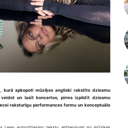
, kurā apkopoti mūziķes angliski rakstīto dziesmu
 veidot un lasīt koncertos, pirms izpildīt dziesmu
iniecei raksturīgu performances formu un konceptuālo
das Leen autordziesmu tekstu atdzejojumi no mūzikas