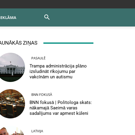
REKLĀMA
AUNĀKĀS ZIŅAS
PASAULĒ
Trampa administrācija plāno
izsludināt rīkojumu par
vakcīnām un autismu
BNN FOKUSĀ
BNN fokusā | Politologa skats:
nākamajā Saeimā varas
sadalījums var apmest kūleni
LATVIJA