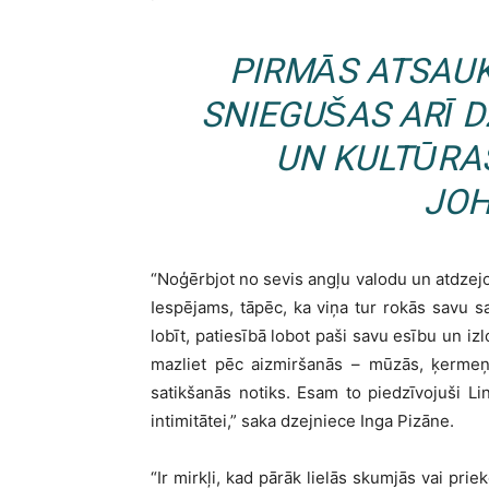
PIRMĀS ATSAU
SNIEGUŠAS ARĪ D
UN KULTŪRA
JOH
“Noģērbjot no sevis angļu valodu un atdzejojo
Iespējams, tāpēc, ka viņa tur rokās savu sap
lobīt, patiesībā lobot paši savu esību un iz
mazliet pēc aizmiršanās – mūzās, ķermeņo
satikšanās notiks. Esam to piedzīvojuši Li
intimitātei,” saka dzejniece Inga Pizāne.
“Ir mirkļi, kad pārāk lielās skumjās vai pri