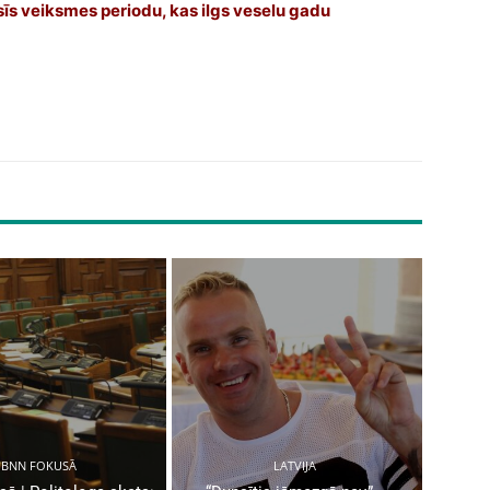
īs veiksmes periodu, kas ilgs veselu gadu
BNN FOKUSĀ
LATVIJA