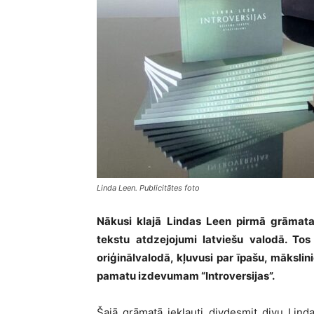
Linda Leen. Publicitātes foto
Nākusi klajā Lindas Leen pirmā grāmata
tekstu atdzejojumi latviešu valodā. Tos
oriģinālvalodā, kļuvusi par īpašu, māksl
pamatu izdevumam “Introversijas”.
Šajā grāmatā iekļauti divdesmit divu Lin