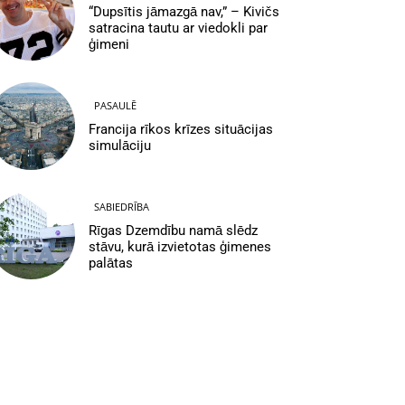
“Dupsītis jāmazgā nav,” – Kivičs
satracina tautu ar viedokli par
ģimeni
PASAULĒ
Francija rīkos krīzes situācijas
simulāciju
SABIEDRĪBA
Rīgas Dzemdību namā slēdz
stāvu, kurā izvietotas ģimenes
palātas