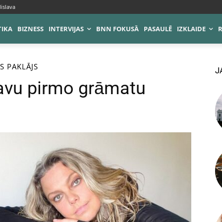
islava
TIKA
BIZNESS
INTERVIJAS
BNN FOKUSĀ
PASAULĒ
IZKLAIDE
S PAKLĀJS
J
savu pirmo grāmatu