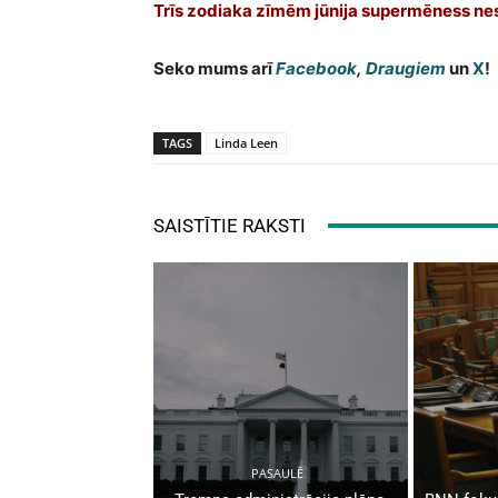
Trīs zodiaka zīmēm jūnija supermēness nes
Seko mums arī
Facebook
,
Draugiem
un
X
!
TAGS
Linda Leen
SAISTĪTIE RAKSTI
PASAULĒ