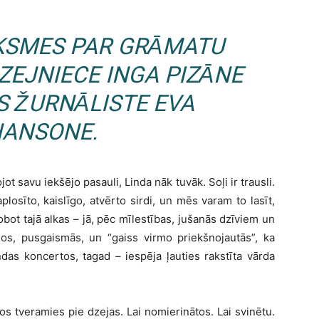
KSMES PAR GRĀMATU
ZEJNIECE INGA PIZĀNE
S ŽURNĀLISTE EVA
ANSONE.
t savu iekšējo pasauli, Linda nāk tuvāk. Soļi ir trausli.
losīto, kaislīgo, atvērto sirdi, un mēs varam to lasīt,
lobot tajā alkas – jā, pēc mīlestības, jušanās dzīviem un
s, pusgaismās, un “gaiss virmo priekšnojautās”, ka
ndas koncertos, tagad – iespēja ļauties rakstīta vārda
ekos tveramies pie dzejas. Lai nomierinātos. Lai svinētu.