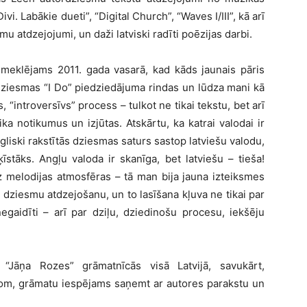
i. Labākie dueti”, “Digital Church”, “Waves I/III”, kā arī
u atdzejojumi, un daži latviski radīti poēzijas darbi.
meklējams 2011. gada vasarā, kad kāds jaunais pāris
dziesmas “I Do” piedziedājuma rindas un lūdza mani kā
s, “introversīvs” process – tulkot ne tikai tekstu, bet arī
ka notikumus un izjūtas. Atskārtu, ka katrai valodai ir
gliski rakstītās dziesmas saturs sastop latviešu valodu,
īstāks. Angļu valoda ir skanīga, bet latviešu – tieša!
z melodijas atmosfēras – tā man bija jauna izteiksmes
u dziesmu atdzejošanu, un to lasīšana kļuva ne tikai par
gaidīti – arī par dziļu, dziedinošu procesu, iekšēju
 “Jāņa Rozes” grāmatnīcās visā Latvijā, savukārt,
com, grāmatu iespējams saņemt ar autores parakstu un