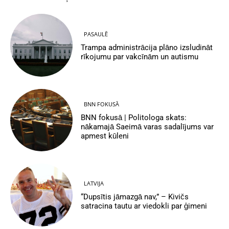
PASAULĒ
Trampa administrācija plāno izsludināt
rīkojumu par vakcīnām un autismu
BNN FOKUSĀ
BNN fokusā | Politologa skats:
nākamajā Saeimā varas sadalījums var
apmest kūleni
LATVIJA
“Dupsītis jāmazgā nav,” – Kivičs
satracina tautu ar viedokli par ģimeni