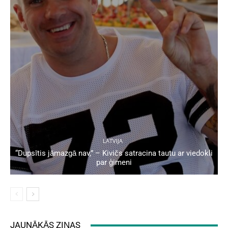
LATVIJA
“Dupsītis jāmazgā nav,” – Kivičs satracina tautu ar viedokli
par ģimeni
JAUNĀKĀS ZIŅAS