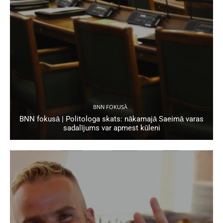
BNN FOKUSĀ
BNN fokusā | Politologa skats: nākamajā Saeimā varas
sadalījums var apmest kūleni