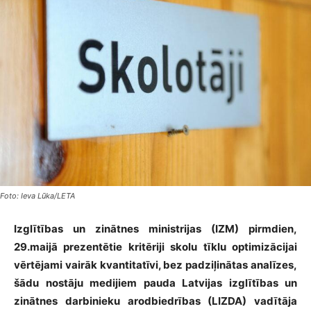
Foto: Ieva Lūka/LETA
Izglītības un zinātnes ministrijas (IZM) pirmdien,
29.maijā prezentētie kritēriji skolu tīklu optimizācijai
vērtējami vairāk kvantitatīvi, bez padziļinātas analīzes,
šādu nostāju medijiem pauda Latvijas izglītības un
zinātnes darbinieku arodbiedrības (LIZDA) vadītāja