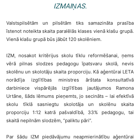
IZMAIŅAS.
Valstspilsētām un pilsētām tiks samazināta prasība
īstenot noteikta skaita paralēlās klases vienā klašu grupā.
Vienā klašu grupā būs jābūt 120 skolēniem.
IZM, nosakot kritērijus skolu tīklu reformēšanai, ņems
vērā pilnas slodzes pedagogu īpatsvaru skolā, nevis
skolēnu un skolotāju skaita proporciju. Kā aģentūrai LETA
norādīja izglītības ministres ārštata konsultatīvā
darbiniece vispārējās izglītības jautājumos Ramona
Urtāne, šāds lēmums pieņemts, jo secināts – lai efektīvā
skolu tīklā sasniegtu skolotāja un skolēnu skaita
proporciju 1:12 katrā pašvaldībā, 33% pedagogu, tai
skaitā nepilnām slodzēm, “paliktu pāri”.
Par šādu IZM piedāvājumu neapmierinātību aģentūrai