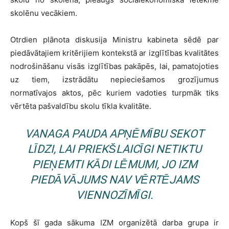
skolēnu vecākiem.
Otrdien plānota diskusija Ministru kabineta sēdē par
piedāvātajiem kritērijiem kontekstā ar izglītības kvalitātes
nodrošināšanu visās izglītības pakāpēs, lai, pamatojoties
uz tiem, izstrādātu nepieciešamos grozījumus
normatīvajos aktos, pēc kuriem vadoties turpmāk tiks
vērtēta pašvaldību skolu tīkla kvalitāte.
VANAGA PAUDA APŅĒMĪBU SEKOT
LĪDZI, LAI PRIEKŠLAICĪGI NETIKTU
PIEŅEMTI KĀDI LĒMUMI, JO IZM
PIEDĀVĀJUMS NAV VĒRTĒJAMS
VIENNOZĪMĪGI.
Kopš šī gada sākuma IZM organizētā darba grupa ir