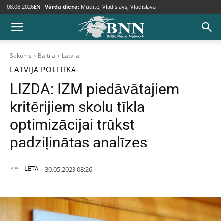
08.08.2026
EN
Vārda diena:
Mudīte, Vladislavs, Vladislava
Sākums
Baltija
Latvija
LATVIJA
POLITIKA
LIZDA: IZM piedāvātajiem
kritērijiem skolu tīkla
optimizācijai trūkst
padziļinātas analīzes
LETA
30.05.2023 08:26