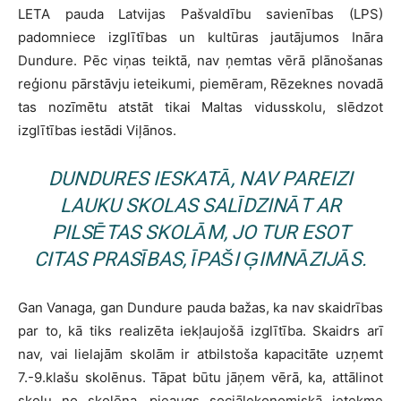
LETA pauda Latvijas Pašvaldību savienības (LPS)
padomniece izglītības un kultūras jautājumos Ināra
Dundure. Pēc viņas teiktā, nav ņemtas vērā plānošanas
reģionu pārstāvju ieteikumi, piemēram, Rēzeknes novadā
tas nozīmētu atstāt tikai Maltas vidusskolu, slēdzot
izglītības iestādi Viļānos.
DUNDURES IESKATĀ, NAV PAREIZI
LAUKU SKOLAS SALĪDZINĀT AR
PILSĒTAS SKOLĀM, JO TUR ESOT
CITAS PRASĪBAS, ĪPAŠI ĢIMNĀZIJĀS.
Gan Vanaga, gan Dundure pauda bažas, ka nav skaidrības
par to, kā tiks realizēta iekļaujošā izglītība. Skaidrs arī
nav, vai lielajām skolām ir atbilstoša kapacitāte uzņemt
7.-9.klašu skolēnus. Tāpat būtu jāņem vērā, ka, attālinot
skolu no skolēna, pieaugs sociālekonomiskā ietekme