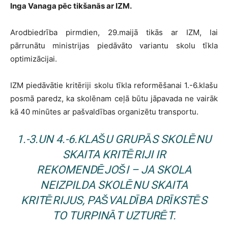
Inga Vanaga pēc tikšanās ar IZM.
Arodbiedrība pirmdien, 29.maijā tikās ar IZM, lai
pārrunātu ministrijas piedāvāto variantu skolu tīkla
optimizācijai.
IZM piedāvātie kritēriji skolu tīkla reformēšanai 1.-6.klašu
posmā paredz, ka skolēnam ceļā būtu jāpavada ne vairāk
kā 40 minūtes ar pašvaldības organizētu transportu.
1.-3.UN 4.-6.KLAŠU GRUPĀS SKOLĒNU
SKAITA KRITĒRIJI IR
REKOMENDĒJOŠI – JA SKOLA
NEIZPILDA SKOLĒNU SKAITA
KRITĒRIJUS, PAŠVALDĪBA DRĪKSTĒS
TO TURPINĀT UZTURĒT.