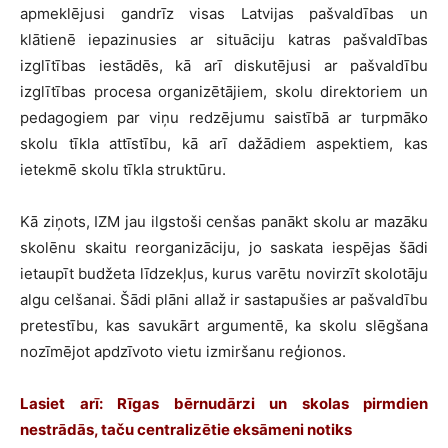
apmeklējusi gandrīz visas Latvijas pašvaldības un
klātienē iepazinusies ar situāciju katras pašvaldības
izglītības iestādēs, kā arī diskutējusi ar pašvaldību
izglītības procesa organizētājiem, skolu direktoriem un
pedagogiem par viņu redzējumu saistībā ar turpmāko
skolu tīkla attīstību, kā arī dažādiem aspektiem, kas
ietekmē skolu tīkla struktūru.
Kā ziņots, IZM jau ilgstoši cenšas panākt skolu ar mazāku
skolēnu skaitu reorganizāciju, jo saskata iespējas šādi
ietaupīt budžeta līdzekļus, kurus varētu novirzīt skolotāju
algu celšanai. Šādi plāni allaž ir sastapušies ar pašvaldību
pretestību, kas savukārt argumentē, ka skolu slēgšana
nozīmējot apdzīvoto vietu izmiršanu reģionos.
Lasiet arī:
Rīgas bērnudārzi un skolas pirmdien
nestrādās, taču centralizētie eksāmeni notiks