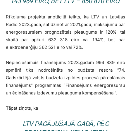
143 969 EIRO, BET LTV – 850 870 EIRO.
Rīkojuma projekta anotācijā teikts, ka LTV un Latvijas
Radio 2023.gadā, salīdzinot ar 2021.gadu, maksājumu par
energoresursiem prognozētais pieaugums ir 120%, tai
skaitā par apkuri 632 318 eiro vai 194%, bet par
elektroenerģiju 362 521 eiro vai 72%.
Nepieciešamais finansējums 2023.gadam 994 839 eiro
apmērā tiks nodrošināts no budžeta resora “74.
Gadskārtējā valsts budžeta izpildes procesā pārdalāmais
finansējums” programmas “Finansējums energoresursu
un ēdināšanas izdevumu pieauguma kompensēšanai”.
Tāpat ziņots, ka
LTV PAGĀJUŠAJĀ GADĀ, PĒC