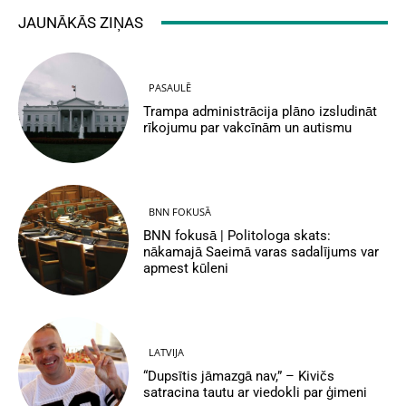
JAUNĀKĀS ZIŅAS
PASAULĒ
Trampa administrācija plāno izsludināt
rīkojumu par vakcīnām un autismu
BNN FOKUSĀ
BNN fokusā | Politologa skats:
nākamajā Saeimā varas sadalījums var
apmest kūleni
LATVIJA
“Dupsītis jāmazgā nav,” – Kivičs
satracina tautu ar viedokli par ģimeni