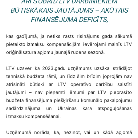
ARĪ ŠOBRĪD LTV DARBINIEKIEM
BŪTISKĀKAIS JAUTĀJUMS – AKŪTAIS
FINANSĒJUMA DEFICĪTS,
kas gadījumā, ja netiks rasts risinājums gada sākumā
pieteikto izmaksu kompensācijām, ievērojami mainīs LTV
oriģinālsatura apjomu jaunajā rudens sezonā.
LTV uzsver, ka 2023.gadu uzņēmums uzsāka, strādājot
tehniskā budžeta rāmī, un līdz šim brīdim joprojām nav
atrisināti būtiski ar LTV operatīvo darbību saistīti
jautājumi – nav pieņemti lēmumi par LTV pieprasīto
budžeta finansējuma piešķiršanu komunālo pakalpojumu
sadārdzinājuma un Ukrainas kara atspoguļošanas
izmaksu kompensēšanai.
Uzņēmumā norāda, ka, nezinot, vai un kādā apjomā