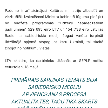
Padome ir arī aicinājusi Kultūras ministriju atbalstīt un
virzīt tālāk izskatīšanai Ministru kabinetā lūgumu piešķirt
no budžeta programmas “Līdzekļi neparedzētiem
gadījumiem” 529 695 eiro LTV un 154 738 eiro Latvijas
Radio, lai sabiedriskie mediji šogad varētu turpināt
līdzšinējā apjomā atspoguļot karu Ukrainā, tai skaitā
ziņojot no notikumu vietas.
LTV skaidro, ka darbinieku tikšanās ar SEPLP notika
ceturtdien, 18.maijā.
PRIMĀRAIS SARUNAS TEMATS BIJA
SABIEDRISKO MEDIJU
APVIENOŠANAS PROCESA
AKTUALITĀTES, TAČU TIKA SKARTS