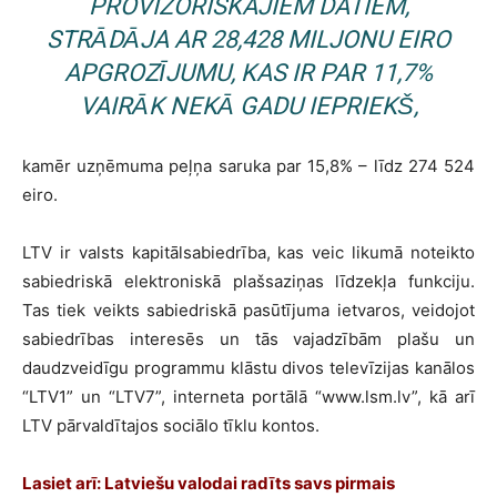
PROVIZORISKAJIEM DATIEM,
STRĀDĀJA AR 28,428 MILJONU EIRO
APGROZĪJUMU, KAS IR PAR 11,7%
VAIRĀK NEKĀ GADU IEPRIEKŠ,
kamēr uzņēmuma peļņa saruka par 15,8% – līdz 274 524
eiro.
LTV ir valsts kapitālsabiedrība, kas veic likumā noteikto
sabiedriskā elektroniskā plašsaziņas līdzekļa funkciju.
Tas tiek veikts sabiedriskā pasūtījuma ietvaros, veidojot
sabiedrības interesēs un tās vajadzībām plašu un
daudzveidīgu programmu klāstu divos televīzijas kanālos
“LTV1” un “LTV7”, interneta portālā “www.lsm.lv”, kā arī
LTV pārvaldītajos sociālo tīklu kontos.
Lasiet arī:
Latviešu valodai radīts savs pirmais