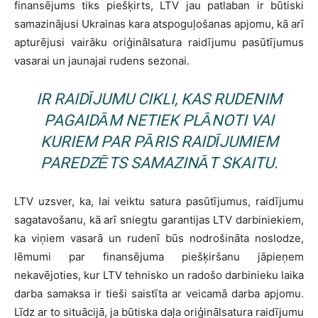
finansējums tiks piešķirts, LTV jau patlaban ir būtiski
samazinājusi Ukrainas kara atspoguļošanas apjomu, kā arī
apturējusi vairāku oriģinālsatura raidījumu pasūtījumus
vasarai un jaunajai rudens sezonai.
IR RAIDĪJUMU CIKLI, KAS RUDENIM
PAGAIDĀM NETIEK PLĀNOTI VAI
KURIEM PAR PĀRIS RAIDĪJUMIEM
PAREDZĒTS SAMAZINĀT SKAITU.
LTV uzsver, ka, lai veiktu satura pasūtījumus, raidījumu
sagatavošanu, kā arī sniegtu garantijas LTV darbiniekiem,
ka viņiem vasarā un rudenī būs nodrošināta noslodze,
lēmumi par finansējuma piešķiršanu jāpieņem
nekavējoties, kur LTV tehnisko un radošo darbinieku laika
darba samaksa ir tieši saistīta ar veicamā darba apjomu.
Līdz ar to situācijā, ja būtiska daļa oriģinālsatura raidījumu