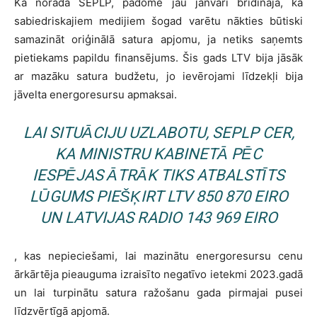
Kā norāda SEPLP, padome jau janvārī brīdināja, ka
sabiedriskajiem medijiem šogad varētu nākties būtiski
samazināt oriģinālā satura apjomu, ja netiks saņemts
pietiekams papildu finansējums. Šis gads LTV bija jāsāk
ar mazāku satura budžetu, jo ievērojami līdzekļi bija
jāvelta energoresursu apmaksai.
LAI SITUĀCIJU UZLABOTU, SEPLP CER,
KA MINISTRU KABINETĀ PĒC
IESPĒJAS ĀTRĀK TIKS ATBALSTĪTS
LŪGUMS PIEŠĶIRT LTV 850 870 EIRO
UN LATVIJAS RADIO 143 969 EIRO
, kas nepieciešami, lai mazinātu energoresursu cenu
ārkārtēja pieauguma izraisīto negatīvo ietekmi 2023.gadā
un lai turpinātu satura ražošanu gada pirmajai pusei
līdzvērtīgā apjomā.