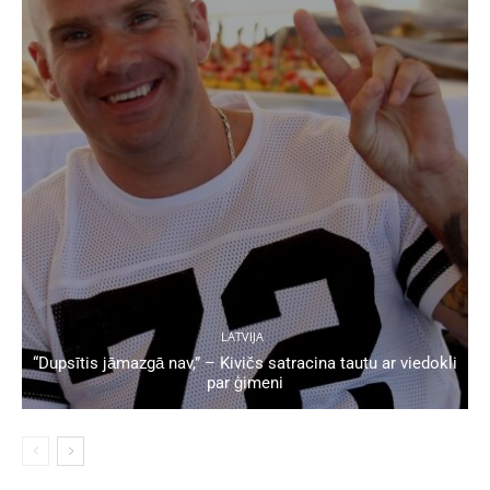
LATVIJA
“Dupsītis jāmazgā nav,” – Kivičs satracina tautu ar viedokli
par ģimeni