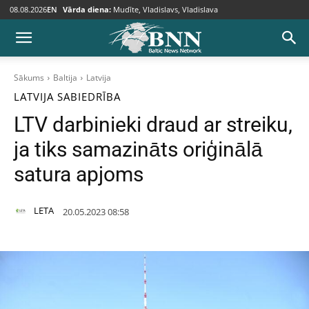
08.08.2026
EN
Vārda diena:
Mudīte, Vladislavs, Vladislava
Sākums
Baltija
Latvija
LATVIJA
SABIEDRĪBA
LTV darbinieki draud ar streiku,
ja tiks samazināts oriģinālā
satura apjoms
LETA
20.05.2023 08:58