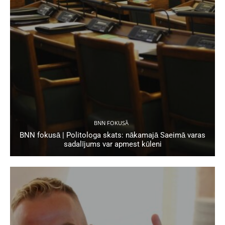
BNN FOKUSĀ
BNN fokusā | Politologa skats: nākamajā Saeimā varas
sadalījums var apmest kūleni