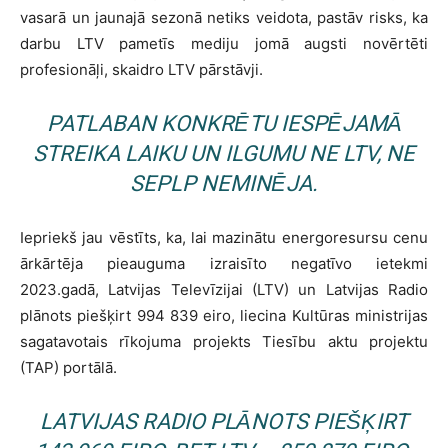
vasarā un jaunajā sezonā netiks veidota, pastāv risks, ka
darbu LTV pametīs mediju jomā augsti novērtēti
profesionāļi, skaidro LTV pārstāvji.
PATLABAN KONKRĒTU IESPĒJAMĀ
STREIKA LAIKU UN ILGUMU NE LTV, NE
SEPLP NEMINĒJA.
Iepriekš jau vēstīts, ka, lai mazinātu energoresursu cenu
ārkārtēja pieauguma izraisīto negatīvo ietekmi
2023.gadā, Latvijas Televīzijai (LTV) un Latvijas Radio
plānots piešķirt 994 839 eiro, liecina Kultūras ministrijas
sagatavotais rīkojuma projekts Tiesību aktu projektu
(TAP) portālā.
LATVIJAS RADIO PLĀNOTS PIEŠĶIRT