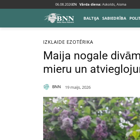
06.08.2026
EN
Vārda diena:
Askolds, Aisma
BALTIJA
SABIEDRĪBA
POLI
Sākums
Izklaide
Ezotērika
IZKLAIDE
EZOTĒRIKA
Maija nogale divā
mieru un atviegloj
BNN
19 maijs, 2026