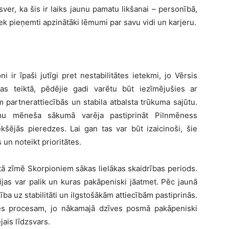
ver, ka šis ir laiks jaunu pamatu likšanai – personībā,
ek pieņemti apzinātāki lēmumi par savu vidi un karjeru.
 ir īpaši jutīgi pret nestabilitātes ietekmi, jo Vērsis
as teiktā, pēdējie gadi varētu būt iezīmējušies ar
partnerattiecībās un stabila atbalsta trūkuma sajūtu.
u mēneša sākumā varēja pastiprināt Pilnmēness
kšējās pieredzes. Lai gan tas var būt izaicinoši, šie
 un noteikt prioritātes.
itā zīmē Skorpioniem sākas lielākas skaidrības periods.
cijas var palik un kuras pakāpeniski jāatmet. Pēc jaunā
ība uz stabilitāti un ilgstošākām attiecībām pastiprinās.
ties procesam, jo nākamajā dzīves posmā pakāpeniski
jais līdzsvars.