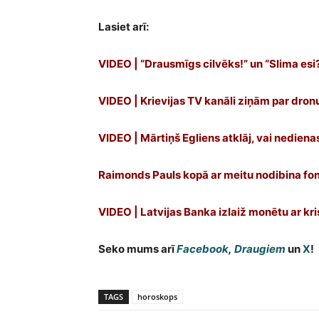
Lasiet arī:
VIDEO | “Drausmīgs cilvēks!” un “Slima esi
VIDEO | Krievijas TV kanāli ziņām par dro
VIDEO | Mārtiņš Egliens atklāj, vai nediena
Raimonds Pauls kopā ar meitu nodibina fon
VIDEO | Latvijas Banka izlaiž monētu ar kr
Seko mums arī
Facebook
,
Draugiem
un
X
!
TAGS
horoskops