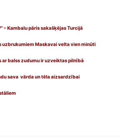
?” – Kambalu pāris sakašķējas Turcijā
nu uzbrukumiem Maskavai velta vien minūti
s ar balss zudumu ir uzveiktas pilnībā
du sava vārda un tēla aizsardzībai
istāliem