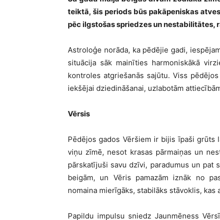
teiktā, šis periods būs pakāpeniskas atves
pēc ilgstošas spriedzes un nestabilitātes, 
Astroloģe norāda, ka pēdējie gadi, iespējam
situācija sāk mainīties harmoniskākā virzie
kontroles atgriešanās sajūtu. Viss pēdējo
iekšējai dziedināšanai, uzlabotām attiecīb
Vērsis
Pēdējos gados Vēršiem ir bijis īpaši grūts
viņu zīmē, nesot krasas pārmaiņas un nestab
pārskatījuši savu dzīvi, paradumus un pat 
beigām, un Vēris pamazām iznāk no past
nomaina mierīgāks, stabilāks stāvoklis, kas 
Papildu impulsu sniedz Jaunmēness Vērsī 