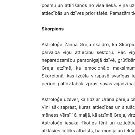
posmu un attīrīšanos no visa liekā. Viņa uzs
attiecībās un dzīves prioritātēs. Pamazām ti
Skorpions
Astroloģe Žanna Greja skaidro, ka Skorpioni
pārvalda viņu attiecību sektoru. Pēc viņ
neparedzamību personīgajā dzīvē, grūtībām 
Greja atzīmē, ka emocionālo maksimum
Skorpionā, kas izcēla virspusē svarīgas ie
periodi palīdz labāk izprast savas vajadzības
Astroloģe uzsver, ka līdz ar Urāna pāreju c
Viņi sāk saprast, kuras attiecības un situā
mēness Vērsī 16. maijā, kā atzīmē Greja, virz
Astroloģe iesaka rīkoties lēni un uzticē
atklāsies lielāks atbalsts, harmonija un iekšē