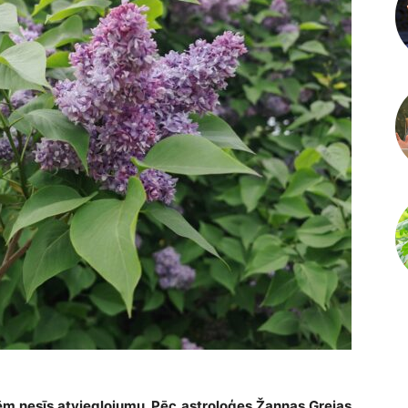
m nesīs atvieglojumu. Pēc astroloģes Žannas Grejas