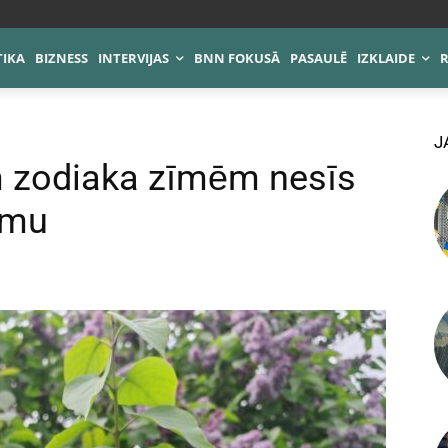
TIKA
BIZNESS
INTERVIJAS
BNN FOKUSĀ
PASAULĒ
IZKLAIDE
J
m zodiaka zīmēm nesīs
umu