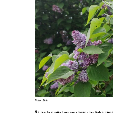
Foto: BNN
Šā gada maija beigas divām zodiaka zīmē