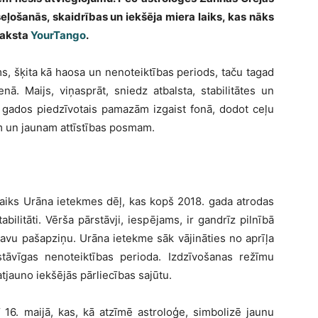
eļošanās, skaidrības un iekšēja miera laiks, kas nāks
raksta
YourTango
.
s, šķita kā haosa un nenoteiktības periods, taču tagad
nā. Maijs, viņasprāt, sniedz atbalsta, stabilitātes un
s gados piedzīvotais pamazām izgaist fonā, dodot ceļu
ām un jaunam attīstības posmam.
 laiks Urāna ietekmes dēļ, kas kopš 2018. gada atrodas
ilitāti. Vērša pārstāvji, iespējams, ir gandrīz pilnībā
savu pašapziņu. Urāna ietekme sāk vājināties no aprīļa
āvīgas nenoteiktības perioda. Izdzīvošanas režīmu
atjauno iekšējās pārliecības sajūtu.
16. maijā, kas, kā atzīmē astroloģe, simbolizē jaunu