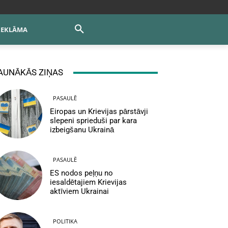
REKLĀMA
AUNĀKĀS ZIŅAS
PASAULĒ
Eiropas un Krievijas pārstāvji
slepeni sprieduši par kara
izbeigšanu Ukrainā
PASAULĒ
ES nodos peļņu no
iesaldētajiem Krievijas
aktīviem Ukrainai
POLITIKA