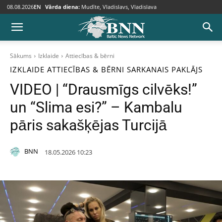
08.08.2026
EN
Vārda diena:
Mudīte, Vladislavs, Vladislava
Sākums
Izklaide
Attiecības & bērni
IZKLAIDE
ATTIECĪBAS & BĒRNI
SARKANAIS PAKLĀJS
VIDEO | “Drausmīgs cilvēks!”
un “Slima esi?” – Kambalu
pāris sakašķējas Turcijā
BNN
18.05.2026 10:23