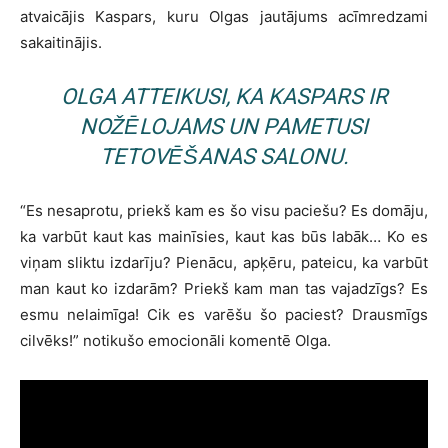
atvaicājis Kaspars, kuru Olgas jautājums acīmredzami
sakaitinājis.
OLGA ATTEIKUSI, KA KASPARS IR
NOŽĒLOJAMS UN PAMETUSI
TETOVĒŠANAS SALONU.
“Es nesaprotu, priekš kam es šo visu paciešu? Es domāju,
ka varbūt kaut kas mainīsies, kaut kas būs labāk… Ko es
viņam sliktu izdarīju? Pienācu, apķēru, pateicu, ka varbūt
man kaut ko izdarām? Priekš kam man tas vajadzīgs? Es
esmu nelaimīga! Cik es varēšu šo paciest? Drausmīgs
cilvēks!” notikušo emocionāli komentē Olga.