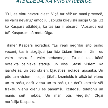
ATBILDĒJA, KA VĪRS IR RIEBĪGS.
“Fui, es viņu nevaru ciest. Viņš tur sēž un mani provocē,
es vairs nevaru,” emociju uzplūdā krieviski sacīja Olga. Uz
ko Kaspars atbildēja, ka tas jau ir absurdi. “Absurds esi
tu!” Kasparam pārmeta Olga.
Tikmēr Kaspars norādīja: “Es reāli negribu šito psiho
veceni, kas ir aizgājusi jau līdz tādam līmenim! Zini, es
vairs nevaru. Es vairs nedusmojos. Tu esi kaut kādā
noteiktā psihiskā stadijā, un viss. Stāsti visiem, kā
jāarstējas, un pati skrien, bļausties, nolādē, apsaukā. Un
pēc tam visiem ir ceļos jākrīt. Izsmiekls ir atkārtot vienu
un to pašu, darīt vienu un to pašu, un darīt katrreiz vēl
trakāk. Vienu dienu es paņemšu, izslēgšu telefonu un
manis šeit nebūs. Un man būs vieglāk,” Olgai
norādīja Kaspars.