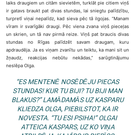
laiks draugiem un citām sievietēm, turklāt pie citiem viņš
ir gatavs braukt pat divas stundas, lai sniegtu palīdzību,
turpretī viņai nepalīdz, kad sieva pēc tā ilgojas. “Manam
vīram ir svarīgāki draugi. Pēc viena zvana viņš pieceļas
un skrien, un tā nav pirmā reize. Viņš pat braucis divas
stundas no Rīgas palīdzēt savam draugam, kuru
apdraudēja. Ja es viņam zvanītu un teiktu, ka mani sit un
žņaudz, reakcijas nebūtu nekādas,” sarūgtinājumu
neslēpa Olga.
“ES MENTENĒ NOSĒDĒJU PIECAS
STUNDAS! KUR TU BIJI? TU BIJI MAN
BLAKUS?” LAMĀDAMĀS UZ KASPARU
KLIEDZA OLGA, PIEBILSTOT, KA IR
NOVESTA. “TU ESI PSIHA!” OLGAI
ATTEICA KASPARS, UZ KO VIŅA