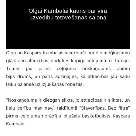
Olga un Kaspars Kambalas iecerējuši pēdējo mēģinājumu
glābt abu attiecības, dodoties kopīgā ceļojumā uz Turciju.
Tomēr jau pirms ceļojuma noskaņojums abiem
bijis drūms, un pāris apzinājies, ka attiecības jau kādu
laiku balansē uz izjukšanas robežas.
“Noskaņojums ir diezgan slikts, jo attiecības ir sliktas, un
lielu cerību man nav,” raidījumā “Slavenības. Bez filtra”
pirms ceļojuma norādījis bijušais basketbolists Kaspars
Kambala.