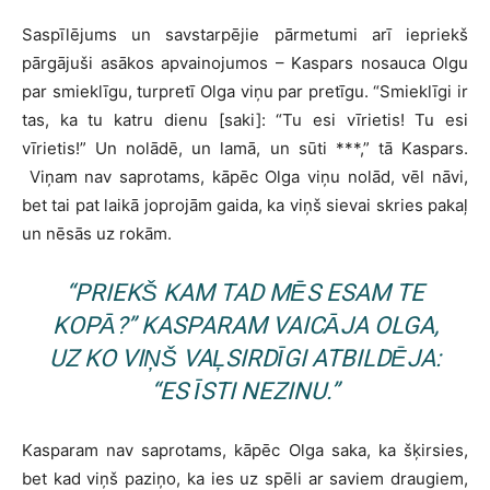
Saspīlējums un savstarpējie pārmetumi arī iepriekš
pārgājuši asākos apvainojumos – Kaspars nosauca Olgu
par smieklīgu, turpretī Olga viņu par pretīgu. “Smieklīgi ir
tas, ka tu katru dienu [saki]: “Tu esi vīrietis! Tu esi
vīrietis!” Un nolādē, un lamā, un sūti ***,” tā Kaspars.
Viņam nav saprotams, kāpēc Olga viņu nolād, vēl nāvi,
bet tai pat laikā joprojām gaida, ka viņš sievai skries pakaļ
un nēsās uz rokām.
“PRIEKŠ KAM TAD MĒS ESAM TE
KOPĀ?” KASPARAM VAICĀJA OLGA,
UZ KO VIŅŠ VAĻSIRDĪGI ATBILDĒJA:
“ES ĪSTI NEZINU.”
Kasparam nav saprotams, kāpēc Olga saka, ka šķirsies,
bet kad viņš paziņo, ka ies uz spēli ar saviem draugiem,