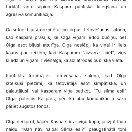
turklāt viņu sāpina Kaspara publiskā kliegšana un
agresīvā komunikācija.
Gaisotne bijusi nokaitēta jau ārpus tetovēšanas salona,
kad Kaspars prasījis, lai Olga viņam iedod bučiņu, bet
Olga esot bijusi atturīga. Olga neslēpj, ka viņai ir liels
kauns par reizēm, kad Kasparam “aizveras ciet”, viņš
kliedz un viņam ir vienalga, ka abi atrodas publiskā vietā.
Konflikts turpinājies tetovēšanas salonā, kad Olga
izteikusi piezīmi, ka tetovētāja esot simpātiska, un
pajautājusi, vai Kasparam viņa patīkot. “Tu slima esi!”
Olgai pateicis Kaspars, pēc kā abu komunikācija sāka
pāriet augstos toņos.
Olga neizprot, kāpēc Kaspars ir ar viņu kopā, ja izjūt tādu
naidu. “Man nav naida! Slima esi?” paaugstinātā tonī