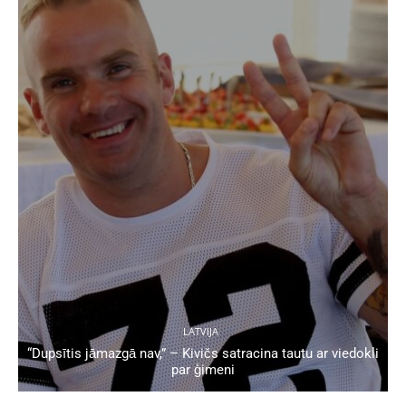
LATVIJA
“Dupsītis jāmazgā nav,” – Kivičs satracina tautu ar viedokli
par ģimeni