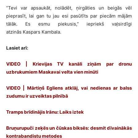
“Tevi var apsaukāt, nolādēt, ņirgāties un beigās vēl
pieprasīt, lai gan tu jau esi pasūtīts par piecām mājām
tālāk. Es esmu piekusis,” iepriekš vaļsirdīgi
atzinās Kaspars Kambala.
Lasiet arī:
VIDEO | Krievijas TV kanāli ziņām par dronu
uzbrukumiem Maskavai velta vien minūti
VIDEO | Mārtiņš Egliens atklāj, vai nedienas ar balss
zudumu ir uzveiktas pilnībā
Tramps brīdinājis Irānu: Laiks iztek
Bruņurupuči zeķēs un čūskas biksēs: desmit dīvainākās
kontrabandistu metodes