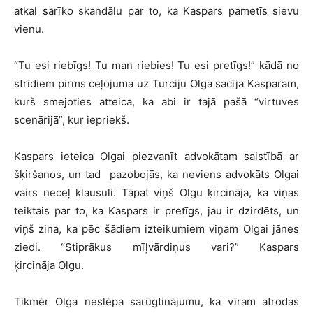
atkal sarīko skandālu par to, ka Kaspars pametīs sievu
vienu.
“Tu esi riebīgs! Tu man riebies! Tu esi pretīgs!” kādā no
strīdiem pirms ceļojuma uz Turciju Olga sacīja Kasparam,
kurš smejoties atteica, ka abi ir tajā pašā “virtuves
scenārijā”, kur iepriekš.
Kaspars ieteica Olgai piezvanīt advokātam saistībā ar
šķiršanos, un tad pazobojās, ka neviens advokāts Olgai
vairs neceļ klausuli. Tāpat viņš Olgu ķircināja, ka viņas
teiktais par to, ka Kaspars ir pretīgs, jau ir dzirdēts, un
viņš zina, ka pēc šādiem izteikumiem viņam Olgai jānes
ziedi. “Stiprākus mīļvārdiņus vari?” Kaspars
ķircināja Olgu.
Tikmēr Olga neslēpa sarūgtinājumu, ka vīram atrodas