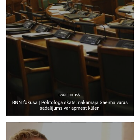
BNN FOKUSĀ
BNN fokusā | Politologa skats: nākamajā Saeimā varas
sadalījums var apmest kūleni