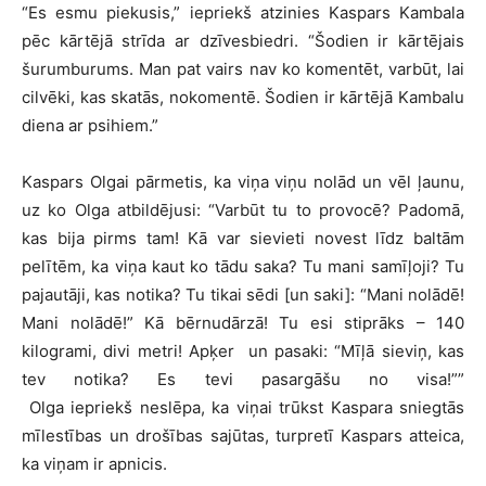
“Es esmu piekusis,” iepriekš atzinies Kaspars Kambala
pēc kārtējā strīda ar dzīvesbiedri. “Šodien ir kārtējais
šurumburums. Man pat vairs nav ko komentēt, varbūt, lai
cilvēki, kas skatās, nokomentē. Šodien ir kārtējā Kambalu
diena ar psihiem.”
Kaspars Olgai pārmetis, ka viņa viņu nolād un vēl ļaunu,
uz ko Olga atbildējusi: “Varbūt tu to provocē? Padomā,
kas bija pirms tam! Kā var sievieti novest līdz baltām
pelītēm, ka viņa kaut ko tādu saka? Tu mani samīļoji? Tu
pajautāji, kas notika? Tu tikai sēdi [un saki]: “Mani nolādē!
Mani nolādē!” Kā bērnudārzā! Tu esi stiprāks – 140
kilogrami, divi metri! Apķer un pasaki: “Mīļā sieviņ, kas
tev notika? Es tevi pasargāšu no visa!””
Olga iepriekš neslēpa, ka viņai trūkst Kaspara sniegtās
mīlestības un drošības sajūtas, turpretī Kaspars atteica,
ka viņam ir apnicis.