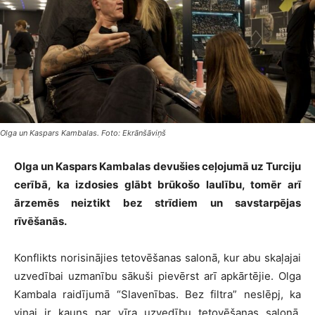
Olga un Kaspars Kambalas. Foto: Ekrānšāviņš
Olga un Kaspars Kambalas devušies ceļojumā uz Turciju
cerībā, ka izdosies glābt brūkošo laulību, tomēr arī
ārzemēs neiztikt bez strīdiem un savstarpējas
rīvēšanās.
Konflikts norisinājies tetovēšanas salonā, kur abu skaļajai
uzvedībai uzmanību sākuši pievērst arī apkārtējie. Olga
Kambala raidījumā “Slavenības. Bez filtra” neslēpj, ka
viņai ir kauns par vīra uzvedību tetovēšanas salonā,