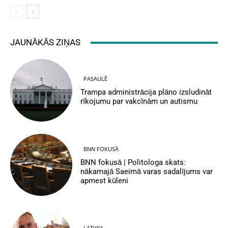
JAUNĀKĀS ZIŅAS
PASAULĒ
Trampa administrācija plāno izsludināt
rīkojumu par vakcīnām un autismu
BNN FOKUSĀ
BNN fokusā | Politologa skats:
nākamajā Saeimā varas sadalījums var
apmest kūleni
LATVIJA