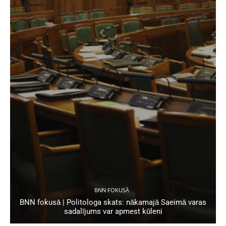
BNN FOKUSĀ
BNN fokusā | Politologa skats: nākamajā Saeimā varas
sadalījums var apmest kūleni