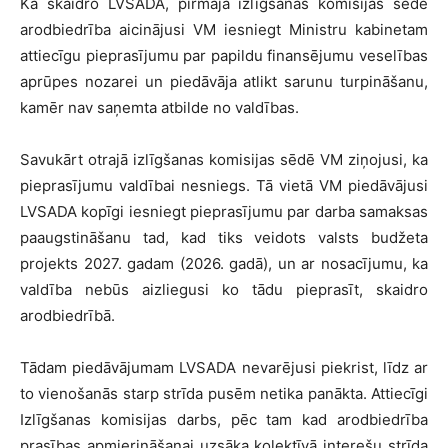
Kā skaidro LVSADA, pirmajā izlīgšanas komisijas sēdē
arodbiedrība aicinājusi VM iesniegt Ministru kabinetam
attiecīgu pieprasījumu par papildu finansējumu veselības
aprūpes nozarei un piedāvāja atlikt sarunu turpināšanu,
kamēr nav saņemta atbilde no valdības.
Savukārt otrajā izlīgšanas komisijas sēdē VM ziņojusi, ka
pieprasījumu valdībai nesniegs. Tā vietā VM piedāvājusi
LVSADA kopīgi iesniegt pieprasījumu par darba samaksas
paaugstināšanu tad, kad tiks veidots valsts budžeta
projekts 2027. gadam (2026. gadā), un ar nosacījumu, ka
valdība nebūs aizliegusi ko tādu pieprasīt, skaidro
arodbiedrībā.
Tādam piedāvājumam LVSADA nevarējusi piekrist, līdz ar
to vienošanās starp strīda pusēm netika panākta. Attiecīgi
Izlīgšanas komisijas darbs, pēc tam kad arodbiedrība
prasības apmierināšanai uzsāka kolektīvā interešu strīda