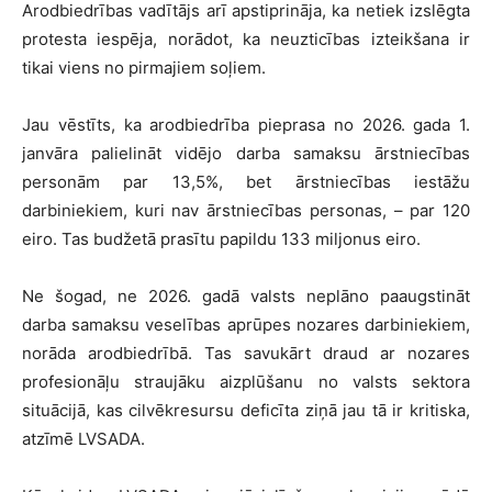
Arodbiedrības vadītājs arī apstiprināja, ka netiek izslēgta
protesta iespēja, norādot, ka neuzticības izteikšana ir
tikai viens no pirmajiem soļiem.
Jau vēstīts, ka arodbiedrība pieprasa no 2026. gada 1.
janvāra palielināt vidējo darba samaksu ārstniecības
personām par 13,5%, bet ārstniecības iestāžu
darbiniekiem, kuri nav ārstniecības personas, – par 120
eiro. Tas budžetā prasītu papildu 133 miljonus eiro.
Ne šogad, ne 2026. gadā valsts neplāno paaugstināt
darba samaksu veselības aprūpes nozares darbiniekiem,
norāda arodbiedrībā. Tas savukārt draud ar nozares
profesionāļu straujāku aizplūšanu no valsts sektora
situācijā, kas cilvēkresursu deficīta ziņā jau tā ir kritiska,
atzīmē LVSADA.