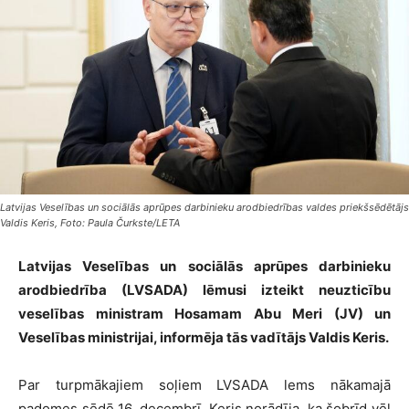
Latvijas Veselības un sociālās aprūpes darbinieku arodbiedrības valdes priekšsēdētājs
Valdis Keris, Foto: Paula Čurkste/LETA
Latvijas Veselības un sociālās aprūpes darbinieku
arodbiedrība (LVSADA) lēmusi izteikt neuzticību
veselības ministram Hosamam Abu Meri (JV) un
Veselības ministrijai, informēja tās vadītājs Valdis Keris.
Par turpmākajiem soļiem LVSADA lems nākamajā
padomes sēdē 16. decembrī. Keris norādīja, ka šobrīd vēl