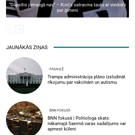
“Dupsītis jāmazgā nav,” – Kivičs satracina tautu ar viedokli
par ģimeni
JAUNĀKĀS ZIŅAS
PASAULĒ
Trampa administrācija plāno izsludināt
rīkojumu par vakcīnām un autismu
BNN FOKUSĀ
BNN fokusā | Politologa skats:
nākamajā Saeimā varas sadalījums var
apmest kūleni