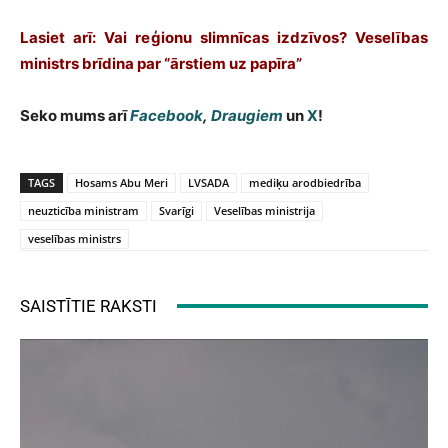
Lasiet arī: Vai reģionu slimnīcas izdzīvos? Veselības
ministrs brīdina par “ārstiem uz papīra”
Seko mums arī
Facebook
,
Draugiem
un
X
!
TAGS
Hosams Abu Meri
LVSADA
mediķu arodbiedrība
neuzticība ministram
Svarīgi
Veselības ministrija
veselības ministrs
SAISTĪTIE RAKSTI