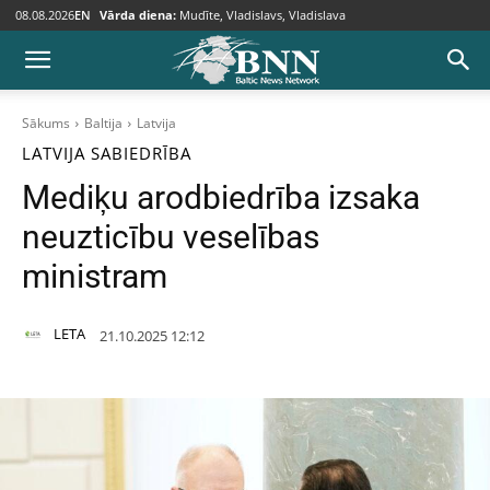
08.08.2026
EN
Vārda diena:
Mudīte, Vladislavs, Vladislava
Sākums
Baltija
Latvija
LATVIJA
SABIEDRĪBA
Mediķu arodbiedrība izsaka
neuzticību veselības
ministram
LETA
21.10.2025 12:12