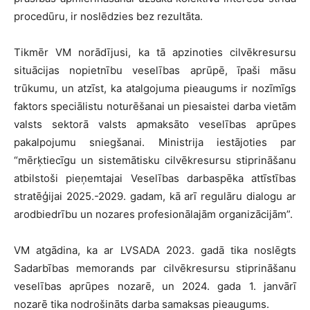
procedūru, ir noslēdzies bez rezultāta.
Tikmēr VM norādījusi, ka tā apzinoties cilvēkresursu
situācijas nopietnību veselības aprūpē, īpaši māsu
trūkumu, un atzīst, ka atalgojuma pieaugums ir nozīmīgs
faktors speciālistu noturēšanai un piesaistei darba vietām
valsts sektorā valsts apmaksāto veselības aprūpes
pakalpojumu sniegšanai. Ministrija iestājoties par
“mērķtiecīgu un sistemātisku cilvēkresursu stiprināšanu
atbilstoši pieņemtajai Veselības darbaspēka attīstības
stratēģijai 2025.-2029. gadam, kā arī regulāru dialogu ar
arodbiedrību un nozares profesionālajām organizācijām”.
VM atgādina, ka ar LVSADA 2023. gadā tika noslēgts
Sadarbības memorands par cilvēkresursu stiprināšanu
veselības aprūpes nozarē, un 2024. gada 1. janvārī
nozarē tika nodrošināts darba samaksas pieaugums.