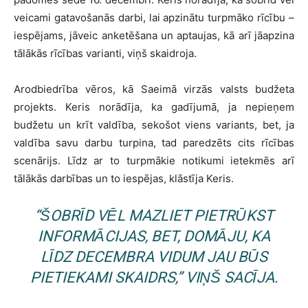
veicami gatavošanās darbi, lai apzinātu turpmāko rīcību –
iespējams, jāveic anketēšana un aptaujas, kā arī jāapzina
tālākās rīcības varianti, viņš skaidroja.
Arodbiedrība vēros, kā Saeimā virzās valsts budžeta
projekts. Keris norādīja, ka gadījumā, ja nepieņem
budžetu un krīt valdība, sekošot viens variants, bet, ja
valdība savu darbu turpina, tad paredzēts cits rīcības
scenārijs. Līdz ar to turpmākie notikumi ietekmēs arī
tālākās darbības un to iespējas, klāstīja Keris.
“ŠOBRĪD VĒL MAZLIET PIETRŪKST
INFORMĀCIJAS, BET, DOMĀJU, KA
LĪDZ DECEMBRA VIDUM JAU BŪS
PIETIEKAMI SKAIDRS,” VIŅŠ SACĪJA.