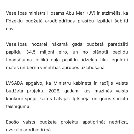
Veselības ministrs Hosams Abu Meri (JV) ir atzīmējis, ka
līdzekļu budžetā arodbiedrības prasību izpildei šobrīd
nav.
Veselības nozarei nākamā gada budžetā paredzēti
papildu 34,5 miljoni eiro, un no plānotā papildu
finansējuma lielākā daļa papildu līdzekļu tiks ieguldīti
mātes un bērna veselības aprūpes uzlabošanā.
LVSADA apgalvo, ka Ministru kabinets ir radījis valsts
budžeta projektu 2026. gadam, kas mazinās valsts
konkurētspēju, kaitēs Latvijas ilgtspējai un graus sociālo
taisnīgumu.
Esošo valsts budžeta projektu apstiprināt nedrīkst,
uzskata arodbiedrībā.