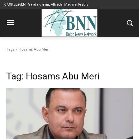
07.08.2026
EN
Vārda diena:
Alfrēds, Madars, Fredis
Tags
Hosams Abu Meri
Tag:
Hosams Abu Meri