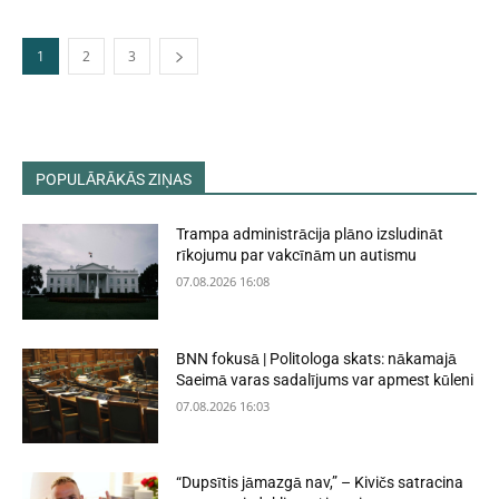
1
2
3
POPULĀRĀKĀS ZIŅAS
Trampa administrācija plāno izsludināt
rīkojumu par vakcīnām un autismu
07.08.2026 16:08
BNN fokusā | Politologa skats: nākamajā
Saeimā varas sadalījums var apmest kūleni
07.08.2026 16:03
“Dupsītis jāmazgā nav,” – Kivičs satracina