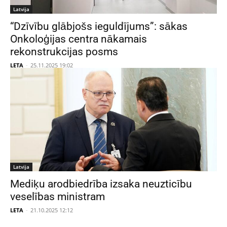
Latvija
“Dzīvību glābjošs ieguldījums”: sākas
Onkoloģijas centra nākamais
rekonstrukcijas posms
LETA
-
25.11.2025 19:02
Latvija
Mediķu arodbiedrība izsaka neuzticību
veselības ministram
LETA
-
21.10.2025 12:12