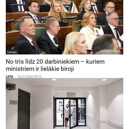
Latvija
No trīs līdz 20 darbiniekiem – kuriem
ministriem ir lielākie biroji
LETA
-
16.01.2026 09:15