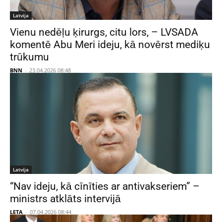
Latvija
Vienu nedēļu ķirurgs, citu lors, – LVSADA
komentē Abu Meri ideju, kā novērst mediķu
trūkumu
BNN
-
23.04.2026 08:48
Latvija
“Nav ideju, kā cīnīties ar antivakseriem” –
ministrs atklāts intervijā
LETA
-
07.04.2026 08:44