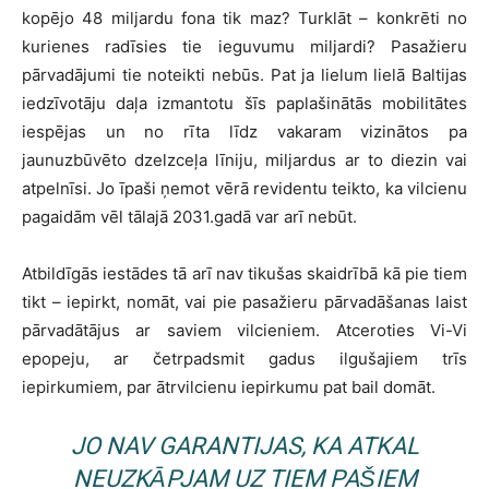
kopējo 48 miljardu fona tik maz? Turklāt – konkrēti no
kurienes radīsies tie ieguvumu miljardi? Pasažieru
pārvadājumi tie noteikti nebūs. Pat ja lielum lielā Baltijas
iedzīvotāju daļa izmantotu šīs paplašinātās mobilitātes
iespējas un no rīta līdz vakaram vizinātos pa
jaunuzbūvēto dzelzceļa līniju, miljardus ar to diezin vai
atpelnīsi. Jo īpaši ņemot vērā revidentu teikto, ka vilcienu
pagaidām vēl tālajā 2031.gadā var arī nebūt.
Atbildīgās iestādes tā arī nav tikušas skaidrībā kā pie tiem
tikt – iepirkt, nomāt, vai pie pasažieru pārvadāšanas laist
pārvadātājus ar saviem vilcieniem. Atceroties Vi-Vi
epopeju, ar četrpadsmit gadus ilgušajiem trīs
iepirkumiem, par ātrvilcienu iepirkumu pat bail domāt.
JO NAV GARANTIJAS, KA ATKAL
NEUZKĀPJAM UZ TIEM PAŠIEM