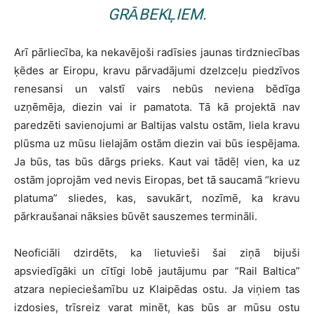
GRĀBEKĻIEM.
Arī pārliecība, ka nekavējoši radīsies jaunas tirdzniecības
ķēdes ar Eiropu, kravu pārvadājumi dzelzceļu piedzīvos
renesansi un valstī vairs nebūs neviena bēdīga
uzņēmēja, diezin vai ir pamatota. Tā kā projektā nav
paredzēti savienojumi ar Baltijas valstu ostām, liela kravu
plūsma uz mūsu lielajām ostām diezin vai būs iespējama.
Ja būs, tas būs dārgs prieks. Kaut vai tādēļ vien, ka uz
ostām joprojām ved nevis Eiropas, bet tā saucamā “krievu
platuma” sliedes, kas, savukārt, nozīmē, ka kravu
pārkraušanai nāksies būvēt sauszemes termināli.
Neoficiāli dzirdēts, ka lietuvieši šai ziņā bijuši
apsviedīgāki un cītīgi lobē jautājumu par “Rail Baltica”
atzara nepieciešamību uz Klaipēdas ostu. Ja viņiem tas
izdosies, trīsreiz varat minēt, kas būs ar mūsu ostu