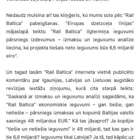
Nedaudz mulsina arī tas kliņģeris, ko mums sola pēc “Rail
Baltica” pabeigšanas. “Eiropas dzelzceļa līnijas”
mājaslapā teikts: “Rail Baltica” ilgtermiņa ieguvumi
pārsniegs izdevumus – izmaksu un ieguvumu analīze
liecina, ka projekta tiešais neto ieguvums būs 6,6 miljardi
eiro”.
Un tagad lasām “Rail Baltica” interneta vietnē publicēto
komentāru par Igaunijas, Latvijas un Lietuvas augstāko
revīzijas iestāžu ziņojumu, kurā cita starpā teikts:
“Saskaņā ar izmaksu un ieguvumu analīzi sagaidāms, ka
“Rail Baltica” ekonomiskie ieguvumi – gan tiešie, gan
netiešie – pārsniegs izmaksas un kopumā Baltijas valstīs
sasniegs 48 miljardus EUR.” Kā tas jāsaprot? Ja kopējie
“tiešie un netiešie ieguvumi” ir 48 miljardi, tad kas gan ir
tie 6,6 miljardi? Ieguvums tikai Latvijai? Ja tā, tad kāpēc uz