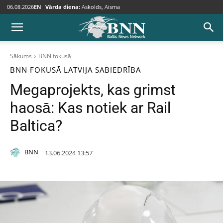
06.08.2026
EN
Vārda diena:
Askolds, Aisma
Sākums
BNN fokusā
BNN FOKUSĀ
LATVIJA
SABIEDRĪBA
Megaprojekts, kas grimst
haosā: Kas notiek ar Rail
Baltica?
BNN
13.06.2024 13:57