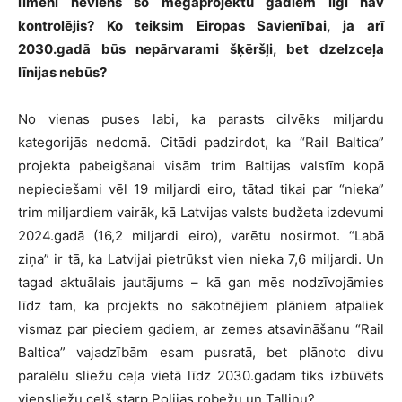
līmenī neviens šo megaprojektu gadiem ilgi nav
kontrolējis? Ko teiksim Eiropas Savienībai, ja arī
2030.gadā būs nepārvarami šķēršļi, bet dzelzceļa
līnijas nebūs?
No vienas puses labi, ka parasts cilvēks miljardu
kategorijās nedomā. Citādi padzirdot, ka “Rail Baltica”
projekta pabeigšanai visām trim Baltijas valstīm kopā
nepieciešami vēl 19 miljardi eiro, tātad tikai par “nieka”
trim miljardiem vairāk, kā Latvijas valsts budžeta izdevumi
2024.gadā (16,2 miljardi eiro), varētu nosirmot. “Labā
ziņa” ir tā, ka Latvijai pietrūkst vien nieka 7,6 miljardi. Un
tagad aktuālais jautājums – kā gan mēs nodzīvojāmies
līdz tam, ka projekts no sākotnējiem plāniem atpaliek
vismaz par pieciem gadiem, ar zemes atsavināšanu “Rail
Baltica” vajadzībām esam pusratā, bet plānoto divu
paralēlu sliežu ceļa vietā līdz 2030.gadam tiks izbūvēts
viensliežu ceļš starp Polijas robežu un Tallinu?