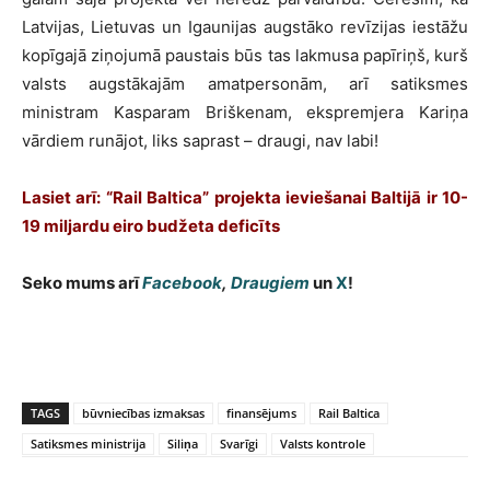
Latvijas, Lietuvas un Igaunijas augstāko revīzijas iestāžu
kopīgajā ziņojumā paustais būs tas lakmusa papīriņš, kurš
valsts augstākajām amatpersonām, arī satiksmes
ministram Kasparam Briškenam, ekspremjera Kariņa
vārdiem runājot, liks saprast – draugi, nav labi!
Lasiet arī: “Rail Baltica” projekta ieviešanai Baltijā ir 10-
19 miljardu eiro budžeta deficīts
Seko mums arī
Facebook
,
Draugiem
un
X
!
TAGS
būvniecības izmaksas
finansējums
Rail Baltica
Satiksmes ministrija
Siliņa
Svarīgi
Valsts kontrole