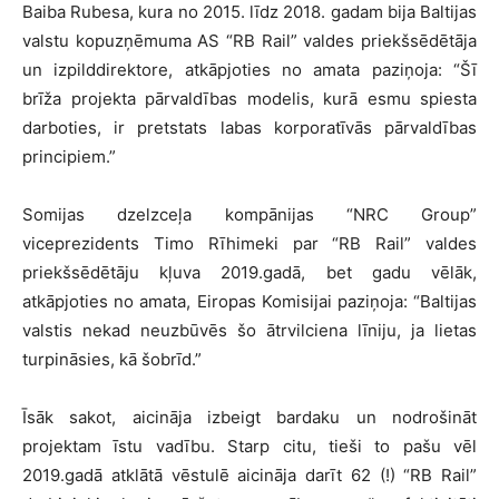
Baiba Rubesa, kura no 2015. līdz 2018. gadam bija Baltijas
valstu kopuzņēmuma AS “RB Rail” valdes priekšsēdētāja
un izpilddirektore, atkāpjoties no amata paziņoja: “Šī
brīža projekta pārvaldības modelis, kurā esmu spiesta
darboties, ir pretstats labas korporatīvās pārvaldības
principiem.”
Somijas dzelzceļa kompānijas “NRC Group”
viceprezidents Timo Rīhimeki par “RB Rail” valdes
priekšsēdētāju kļuva 2019.gadā, bet gadu vēlāk,
atkāpjoties no amata, Eiropas Komisijai paziņoja: “Baltijas
valstis nekad neuzbūvēs šo ātrvilciena līniju, ja lietas
turpināsies, kā šobrīd.”
Īsāk sakot, aicināja izbeigt bardaku un nodrošināt
projektam īstu vadību. Starp citu, tieši to pašu vēl
2019.gadā atklātā vēstulē aicināja darīt 62 (!) “RB Rail”