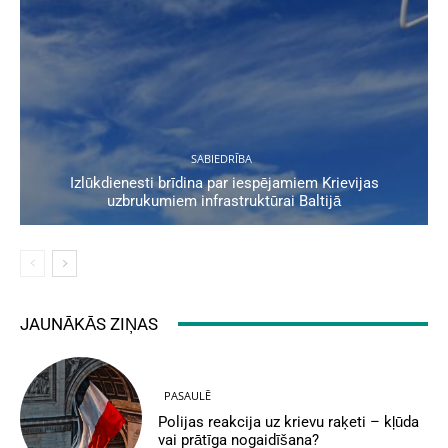
SABIEDRĪBA
Izlūkdienesti brīdina par iespējamiem Krievijas
uzbrukumiem infrastruktūrai Baltijā
JAUNĀKĀS ZIŅAS
PASAULĒ
Polijas reakcija uz krievu raķeti – kļūda
vai prātīga nogaidīšana?