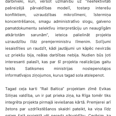
darbinieki, kuri, vēršot uzmanību uz “neefektivitāti
pašreizējā pārvaldības modelī, tostarp interešu
konfliktiem, uzraudzības mikrolīmeni, īstermiņa
koncentrēšanos, smagu administratīvo slogu, galveno
pamatdokumentu selektīvu interpretāciju un neauglīgām
atkārtotām sarunām”, ieteica palielināt projekta
uzraudzību līdz premjerministru līmenim. Solījumi
iesaistīties un raudzīt, kādi jautājumi un kāpēc nevirzās
uz priekšu bija, reālas darbības nebija. Nudien būs ļoti
interesanti palasīt, kas par šī projekta realizācijas gaitu
teikts Satiksmes ministrijas noslepenotajos
informatīvajos ziņojumos, kurus tagad sola atslepenot.
Tagad ceļa karti “Rail Baltica” projektam zīmē Evikas
Siliņas valdība, un ir pat prieka ziņa, ka Rīga tomēr tiks
integrēta projekta pirmajā ieviešanas kārtā. Premjerei arī
žetons par uzdrīkstēšanos skaidri pateikt, ka viņa līdz
galam šajā projektā vēl neredz pārvaldību. Cerēsim, ka