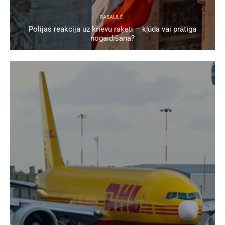
PASAULĒ
Polijas reakcija uz krievu raķeti – kļūda vai prātīga
nogaidīšana?