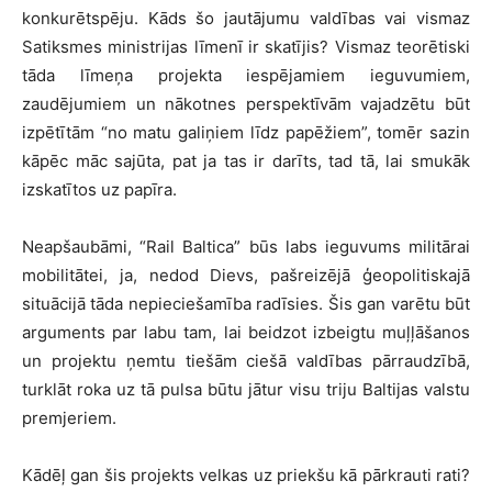
konkurētspēju. Kāds šo jautājumu valdības vai vismaz
Satiksmes ministrijas līmenī ir skatījis? Vismaz teorētiski
tāda līmeņa projekta iespējamiem ieguvumiem,
zaudējumiem un nākotnes perspektīvām vajadzētu būt
izpētītām “no matu galiņiem līdz papēžiem”, tomēr sazin
kāpēc māc sajūta, pat ja tas ir darīts, tad tā, lai smukāk
izskatītos uz papīra.
Neapšaubāmi, “Rail Baltica” būs labs ieguvums militārai
mobilitātei, ja, nedod Dievs, pašreizējā ģeopolitiskajā
situācijā tāda nepieciešamība radīsies. Šis gan varētu būt
arguments par labu tam, lai beidzot izbeigtu muļļāšanos
un projektu ņemtu tiešām ciešā valdības pārraudzībā,
turklāt roka uz tā pulsa būtu jātur visu triju Baltijas valstu
premjeriem.
Kādēļ gan šis projekts velkas uz priekšu kā pārkrauti rati?