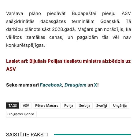
Varšava plāno piedāvāt Budapeštai pieeju ASV
sašķidrinātās dabasgāzes terminālim Gdaņskā. Tā
darbību plānots sākt 2028.gadā. Maģars gan norādījis, ka
vēlētos zemākas cenas, un pagaidām tās vēl nav
konkurētspējīgas.
Lasiet arī: Bijušais Polijas tieslietu ministrs aizbēdzis uz
ASV
Seko mums arī
Facebook
,
Draugiem
un
X
!
TAGS
ASV
Pēters Maģars
Polija
Serbija
Svarīgi
Ungārija
Zbigņevs Zjobro
SAISTĪTIE RAKSTI