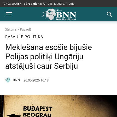
07.08.2026
EN
Vārda diena:
Alfrēds, Madars, Fredis
Sākums
Pasaulē
PASAULĒ
POLITIKA
Meklēšanā esošie bijušie
Polijas politiķi Ungāriju
atstājuši caur Serbiju
BNN
20.05.2026 16:18