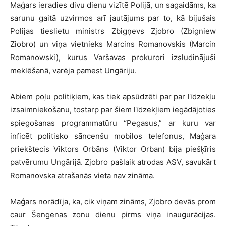
Maģars ieradies divu dienu vizītē Polijā, un sagaidāms, ka
sarunu gaitā uzvirmos arī jautājums par to, kā bijušais
Polijas tieslietu ministrs Zbigņevs Zjobro (Zbigniew
Ziobro) un viņa vietnieks Marcins Romanovskis (Marcin
Romanowski), kurus Varšavas prokurori izsludinājuši
meklēšanā, varēja pamest Ungāriju.
Abiem poļu politiķiem, kas tiek apsūdzēti par par līdzekļu
izsaimniekošanu, tostarp par šiem līdzekļiem iegādājoties
spiegošanas programmatūru “Pegasus,” ar kuru var
inficēt politisko sāncenšu mobilos telefonus, Maģara
priekštecis Viktors Orbāns (Viktor Orban) bija piešķīris
patvērumu Ungārijā. Zjobro pašlaik atrodas ASV, savukārt
Romanovska atrašanās vieta nav zināma.
Maģars norādīja, ka, cik viņam zināms, Zjobro devās prom
caur Šengenas zonu dienu pirms viņa inaugurācijas.