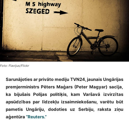
Foto: Flavijus/Flickr
Sarunājoties ar privāto mediju TVN24, jaunais Ungārijas
premjerministrs Pēters Maģars (Peter Magyar) sacīja,
ka bijušais Polijas politiķis, kam Varšavā izvirzītas
apsūdzības par līdzekļu izsaimniekošanu, varētu būt
pametis Ungāriju, dodoties uz Serbiju, raksta ziņu
aģentūra
“Reuters.”