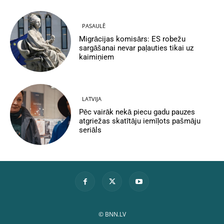
PASAULĒ
Migrācijas komisārs: ES robežu
sargāšanai nevar paļauties tikai uz
kaimiņiem
LATVIJA
Pēc vairāk nekā piecu gadu pauzes
atgriežas skatītāju iemīļots pašmāju
seriāls
© BNN.LV