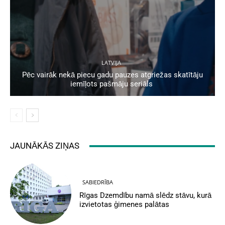
LATVIJA
Pēc vairāk nekā piecu gadu pauzes atgriežas skatītāju
iemīļots pašmāju seriāls
JAUNĀKĀS ZIŅAS
SABIEDRĪBA
Rīgas Dzemdību namā slēdz stāvu, kurā
izvietotas ģimenes palātas