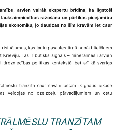
mību, arvien vairāk ekspertu brīdina, ka ilgstoši
n
lauksaimniecības ražošanu
un
pārtikas pieejamību
ievijas ekonomiku, jo daudzas no šīm kravām iet caur
risinājumus, kas ļautu pasaules tirgū nonākt lielākiem
 Krieviju. Tas ir būtisks signāls – minerālmēsli arvien
i tirdzniecības politikas kontekstā, bet arī kā svarīgs
erālmēslu tranzīta caur savām ostām ik gadus iekasē
kas veidojas no dzelzceļu pārvadājumiem un ostu
ERĀLMĒSLU TRANZĪTAM