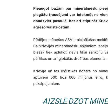
Pieaugot bažām par minerālmēslu pieeja
piegāžu traucējumi var ietekmēt ne
vie
daudzviet pasaulē
, bet arī stiprināt Kr
agresorvalsts ostām.
Pēdējos mēnešos ASV ir aicinājušas meklēt 
Baltkrievijas minerālmēslu apjomiem, apejot
biežāk tiek aplūkoti nevis tikai sankciju va
pārtikas un arī globālās drošības elements.
Krievija un tās loģistikas nozare no min
aptuveni 500 līdz 600 miljonus eiro, 
pakalpojumiem.
AIZSLĒDZOT MIN