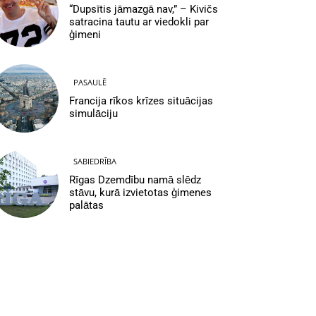
“Dupsītis jāmazgā nav,” – Kivičs
satracina tautu ar viedokli par
ģimeni
PASAULĒ
Francija rīkos krīzes situācijas
simulāciju
SABIEDRĪBA
Rīgas Dzemdību namā slēdz
stāvu, kurā izvietotas ģimenes
palātas