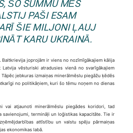
S, ŠO SUMMU MĒS
LSTIJ PAŠI ESAM
ARĪ ŠIE MILJONI ĻAUJ
PINĀT KARU UKRAINĀ.
s. Baltkrievija joprojām ir viens no nozīmīgākajiem kālija
 Latvija vēsturiski atradusies vienā no svarīgākajiem
m. Tāpēc jebkuras izmaiņas minerālmēslu piegāžu ķēdēs
atkarīgi no politikāņiem, kuri šo tēmu noņem no dienas
ni vai atjaunoti minerālmēslu piegādes koridori, tad
a savienojumi, termināļi un loģistikas kapacitāte. Tie ir
 uzņēmējdarbības attīstību un valstu spēju pārmaiņas
ijas ekonomikas labā.