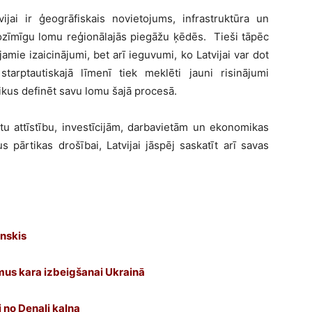
ijai ir ģeogrāfiskais novietojums, infrastruktūra un
nozīmīgu lomu reģionālajās piegāžu ķēdēs. Tieši tāpēc
jamie izaicinājumi, bet arī ieguvumi, ko Latvijai var dot
arptautiskajā līmenī tiek meklēti jauni risinājumi
aikus definēt savu lomu šajā procesā.
stu attīstību, investīcijām, darbavietām un ekonomikas
pārtikas drošībai, Latvijai jāspēj saskatīt arī savas
inskis
mus kara izbeigšanai Ukrainā
i no Denali kalna