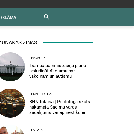
REKLĀMA
AUNĀKĀS ZIŅAS
PASAULĒ
Trampa administrācija plāno
izsludināt rīkojumu par
vakcīnām un autismu
BNN FOKUSĀ
BNN fokusā | Politologa skats:
nākamajā Saeimā varas
sadalījums var apmest kūleni
LATVIJA