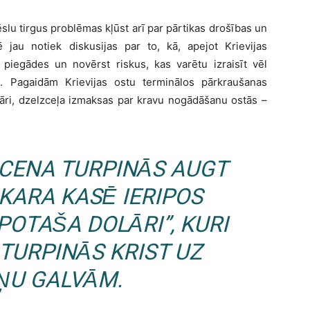
slu tirgus problēmas kļūst arī par pārtikas drošības un
jau notiek diskusijas par to, kā, apejot Krievijas
 piegādes un novērst riskus, kas varētu izraisīt vēl
. Pagaidām Krievijas ostu terminālos pārkraušanas
āri, dzelzceļa izmaksas par kravu nogādāšanu ostās –
 CENA TURPINĀS AUGT
 KARA KASĒ IERIPOS
POTAŠA DOLĀRI”, KURI
TURPINĀS KRIST UZ
ŅU GALVĀM.