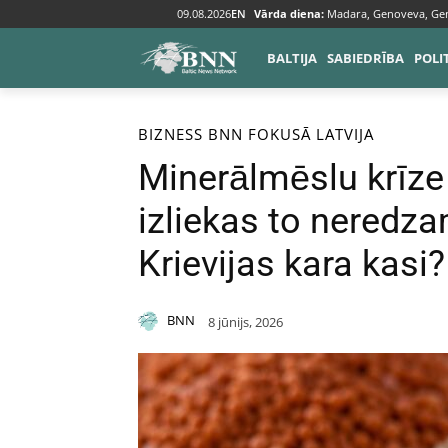
09.08.2026
EN
Vārda diena:
Madara, Genoveva, Ge
BALTIJA
SABIEDRĪBA
POLI
Sākums
Bizness
BIZNESS
BNN FOKUSĀ
LATVIJA
Minerālmēslu krīze
izliekas to neredza
Krievijas kara kasi?
BNN
8 jūnijs, 2026