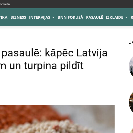
novefa
TIKA
BIZNESS
INTERVIJAS
BNN FOKUSĀ
PASAULĒ
IZKLAIDE
J
 pasaulē: kāpēc Latvija
m un turpina pildīt