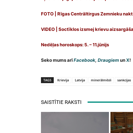
FOTO | Rīgas Centrāltirgus Zemnieku nakts
VIDEO | Soctīklos izsmej krievu aizsargāš
Nedēļas horoskops: 5. – 11.jūnijs
Seko mums arī
Facebook
,
Draugiem
un
X
!
TAGS
Krievija
Latvija
minerālmēsli
sankcijas
SAISTĪTIE RAKSTI