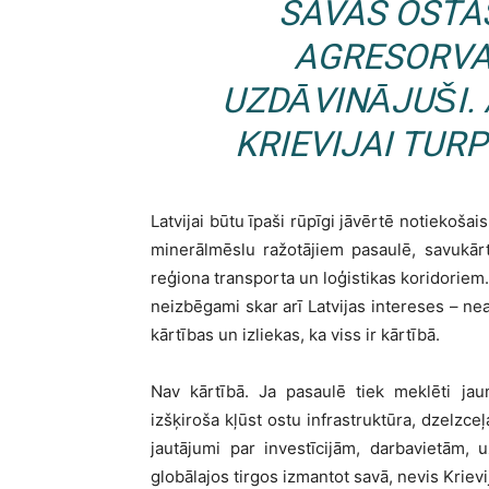
SAVAS OSTA
AGRESORVA
UZDĀVINĀJUŠI. 
KRIEVIJAI TUR
Latvijai būtu īpaši rūpīgi jāvērtē notiekošai
minerālmēslu ražotājiem pasaulē, savukārt
reģiona transporta un loģistikas koridorie
neizbēgami skar arī Latvijas intereses – ne
kārtības un izliekas, ka viss ir kārtībā.
Nav kārtībā. Ja pasaulē tiek meklēti jau
izšķiroša kļūst ostu infrastruktūra, dzelzceļ
jautājumi par investīcijām, darbavietām,
globālajos tirgos izmantot savā, nevis Kriev