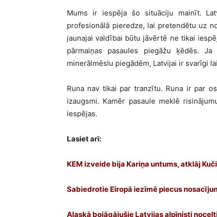
Mums ir iespēja šo situāciju mainīt. Latv
profesionālā pieredze, lai pretendētu uz 
jaunajai valdībai būtu jāvērtē ne tikai iespē
pārmaiņas pasaules piegāžu ķēdēs. Ja st
minerālmēslu piegādēm, Latvijai ir svarīgi l
Runa nav tikai par tranzītu. Runa ir par o
izaugsmi. Kamēr pasaule meklē risinājumus 
iespējas.
Lasiet arī:
KEM izveide bija Kariņa untums, atklāj Kuč
Sabiedrotie Eiropā iezīmē piecus nosacīju
Aļaskā bojāgājušie Latvijas alpīnisti nocelt