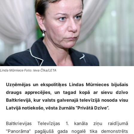
Linda Mūrniece Foto: Ieva Čīka/LETA
Uzņēmējas un ekspolitiķes Lindas Mūrnieces bijušais
draugs apprecējies, un tagad kopā ar sievu dzīvo
Baltkrievijā, kur valsts galvenajā televīzijā nosoda visu
Latvijā notiekošo, vēsta žurnāls “Privātā Dzīve”.
Baltkrievijas Televīzijas 1. kanāla ziņu raidījumā
“Panorāma” pagājušā gada nogalē tika demonstrēts