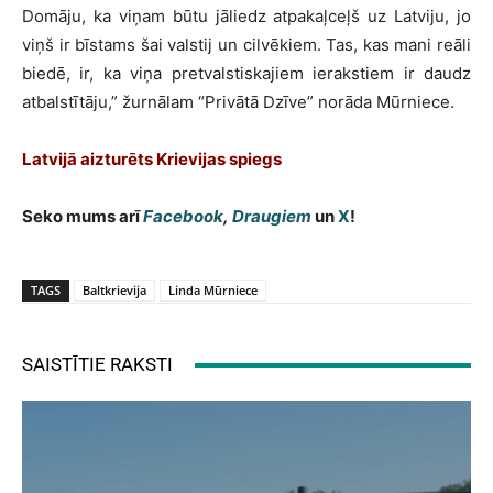
Domāju, ka viņam būtu jāliedz atpakaļceļš uz Latviju, jo
viņš ir bīstams šai valstij un cilvēkiem. Tas, kas mani reāli
biedē, ir, ka viņa pretvalstiskajiem ierakstiem ir daudz
atbalstītāju,” žurnālam “Privātā Dzīve” norāda Mūrniece.
Latvijā aizturēts Krievijas spiegs
Seko mums arī
Facebook
,
Draugiem
un
X
!
TAGS
Baltkrievija
Linda Mūrniece
SAISTĪTIE RAKSTI