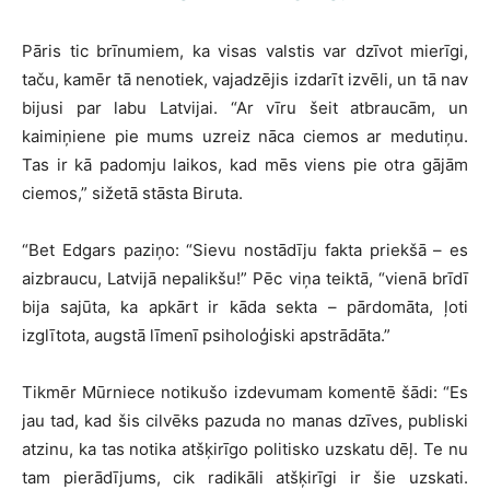
Pāris tic brīnumiem, ka visas valstis var dzīvot mierīgi,
taču, kamēr tā nenotiek, vajadzējis izdarīt izvēli, un tā nav
bijusi par labu Latvijai. “Ar vīru šeit atbraucām, un
kaimiņiene pie mums uzreiz nāca ciemos ar medutiņu.
Tas ir kā padomju laikos, kad mēs viens pie otra gājām
ciemos,” sižetā stāsta Biruta.
“Bet Edgars paziņo: “Sievu nostādīju fakta priekšā – es
aizbraucu, Latvijā nepalikšu!” Pēc viņa teiktā, “vienā brīdī
bija sajūta, ka apkārt ir kāda sekta – pārdomāta, ļoti
izglītota, augstā līmenī psiholoģiski apstrādāta.”
Tikmēr Mūrniece notikušo izdevumam komentē šādi: “Es
jau tad, kad šis cilvēks pazuda no manas dzīves, publiski
atzinu, ka tas notika atšķirīgo politisko uzskatu dēļ. Te nu
tam pierādījums, cik radikāli atšķirīgi ir šie uzskati.