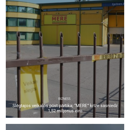
BIZNESS
Slēgtajos veikalos pūst pārtika; “MERE” krīze sasniedz
1,52 miljonus eiro