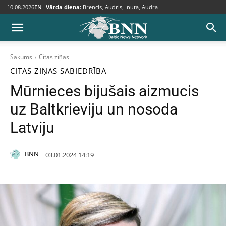
10.08.2026
EN
Vārda diena:
Brencis, Audris, Inuta, Audra
Sākums
Citas ziņas
CITAS ZIŅAS
SABIEDRĪBA
Mūrnieces bijušais aizmucis
uz Baltkrieviju un nosoda
Latviju
BNN
03.01.2024 14:19