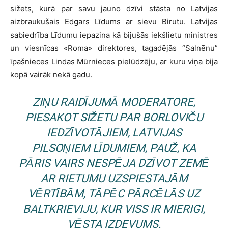
sižets, kurā par savu jauno dzīvi stāsta no Latvijas
aizbraukušais Edgars Līdums ar sievu Birutu. Latvijas
sabiedrība Līdumu iepazina kā bijušās iekšlietu ministres
un viesnīcas «Roma» direktores, tagadējās “Salnēnu”
īpašnieces Lindas Mūrnieces pielūdzēju, ar kuru viņa bija
kopā vairāk nekā gadu.
ZIŅU RAIDĪJUMĀ MODERATORE,
PIESAKOT SIŽETU PAR BORLOVIČU
IEDZĪVOTĀJIEM, LATVIJAS
PILSOŅIEM LĪDUMIEM, PAUŽ, KA
PĀRIS VAIRS NESPĒJA DZĪVOT ZEMĒ
AR RIETUMU UZSPIESTAJĀM
VĒRTĪBĀM, TĀPĒC PĀRCĒLĀS UZ
BALTKRIEVIJU, KUR VISS IR MIERIGI,
VĒSTA IZDEVUMS.