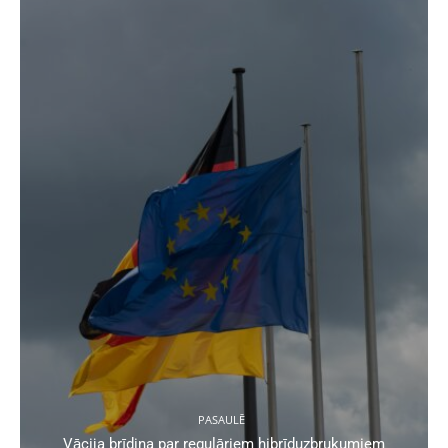
PASAULĒ
Vācija brīdina par regulāriem hibrīduzbrukumiem