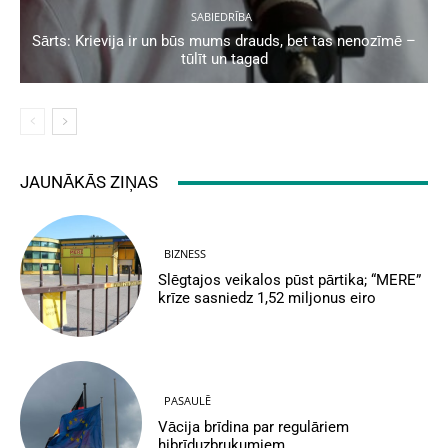
SABIEDRĪBA
Sārts: Krievija ir un būs mums drauds, bet tas nenozīmē –
tūlīt un tagad
JAUNĀKĀS ZIŅAS
BIZNESS
Slēgtajos veikalos pūst pārtika; “MERE”
krīze sasniedz 1,52 miljonus eiro
PASAULĒ
Vācija brīdina par regulāriem
hibrīduzbrukumiem