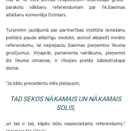
parakstu vākšanu referendumam par 14.Saeimas
atlaišanu komentēja Dzintars.
Turpretim jautājumā par partnerības institūta ieviešanu
politiķis pauda atšķirīgu viedokli, aicinot atbalstīt minēto
referendumu, lai nepieļautu Saeimas pieņemtos likuma
grozījumus. Viņaprāt, parlamenta vairākums, pieņemot
šīs likuma izmaiņas, ir rīkojies pretēji sabiedriskajai
domai.
“Ja šādu precedentu mēs pieļausim,
TAD SEKOS NĀKAMAIS UN NĀKAMAIS
SOLIS,
un tas ir tas, kāpēc būtu nepieciešams referendums,”