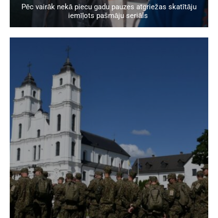
Pēc vairāk nekā piecu gadu pauzes atgriežas skatītāju
iemīļots pašmāju seriāls