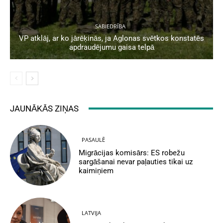
SABIEDRĪBA
VP atklāj, ar ko jārēķinās, ja Aglonas svētkos konstatēs
apdraudējumu gaisa telpā
JAUNĀKĀS ZIŅAS
PASAULĒ
Migrācijas komisārs: ES robežu
sargāšanai nevar paļauties tikai uz
kaimiņiem
LATVIJA