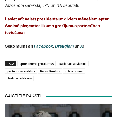
Apvienotā saraksta
, LPV un NA deputāti.
Lasiet arī:
Valsts prezidents uz diviem mēnešiem aptur
Saeimā pieņemtos likuma grozījumus partnerības
ieviešanai
Seko mums arī
Facebook
,
Draugiem
un
X
!
TAGS
aptur likuma grozījumus
Nacionālā apvienība
partnerības institūts
Raivis Dzintars
referendums
Saeimas atlaišana
SAISTĪTIE RAKSTI