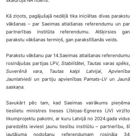
skaidroja NA līderis.
Kā ziņots, pagājušajā nedēļā tika iniciētas divas parakstu
vākšanas – par Saeimas atlaišanas referendumu un par
partnerības institūta referendumu. Atšķirsies gan
parakstu vākšanas termiņš, gan parakstīšanās veids.
Parakstu vākšanu par 14.Saeimas atlaišanas referendumu
rosinājušas partijas LPV,
Stabilitātei
,
Tautas varas spēks
,
Suverēnā vara
,
Tautas kalpi Latvijai
,
Apvienība
Jaunlatvieši
un partiju apvienības
Pamats-LV
un
Jaunā
saskaņa.
Savukārt pēc tam, kad Saeimas vairākums pieņēma
tieslietu ministres Ineses Lībiņas-Egneres (JV) virzīto
likumprojektu pakotni, ar kuru Latvijā no 2024.gada vidus
paredzēts ieviest jaunu tiesību institūtu – partnerību, šī
jautājuma nodošanu referendumam rosināja 34