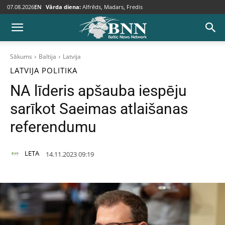
07.08.2026
EN
Vārda diena:
Alfrēds, Madars, Fredis
Sākums
Baltija
Latvija
LATVIJA
POLITIKA
NA līderis apšauba iespēju
sarīkot Saeimas atlaišanas
referendumu
LETA
14.11.2023 09:19