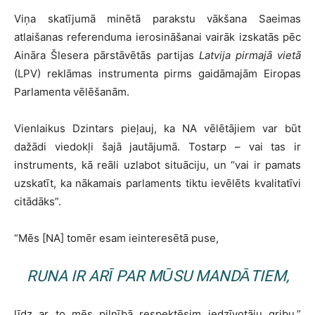
Viņa skatījumā minētā parakstu vākšana Saeimas
atlaišanas referenduma ierosināšanai vairāk izskatās pēc
Aināra Šlesera pārstāvētās partijas
Latvija pirmajā vietā
(LPV) reklāmas instrumenta pirms gaidāmajām Eiropas
Parlamenta vēlēšanām.
Vienlaikus Dzintars pieļauj, ka NA vēlētājiem var būt
dažādi viedokļi šajā jautājumā. Tostarp – vai tas ir
instruments, kā reāli uzlabot situāciju, un “vai ir pamats
uzskatīt, ka nākamais parlaments tiktu ievēlēts kvalitatīvi
citādāks”.
“Mēs [NA] tomēr esam ieinteresētā puse,
RUNA IR ARĪ PAR MŪSU MANDĀTIEM,
līdz ar to mēs pilnībā respektēsim iedzīvotāju gribu,”