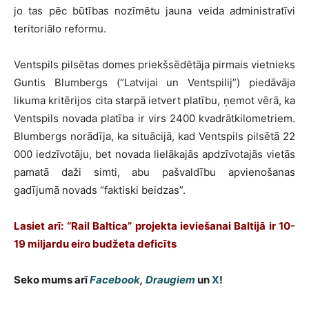
jo tas pēc būtības nozīmētu jauna veida administratīvi
teritoriālo reformu.
Ventspils pilsētas domes priekšsēdētāja pirmais vietnieks
Guntis Blumbergs (“Latvijai un Ventspilij”) piedāvāja
likuma kritērijos cita starpā ietvert platību, ņemot vērā, ka
Ventspils novada platība ir virs 2400 kvadrātkilometriem.
Blumbergs norādīja, ka situācijā, kad Ventspils pilsētā 22
000 iedzīvotāju, bet novada lielākajās apdzīvotajās vietās
pamatā daži simti, abu pašvaldību apvienošanas
gadījumā novads “faktiski beidzas”.
Lasiet arī: “Rail Baltica” projekta ieviešanai Baltijā ir 10-
19 miljardu eiro budžeta deficīts
Seko mums arī
Facebook
,
Draugiem
un
X
!