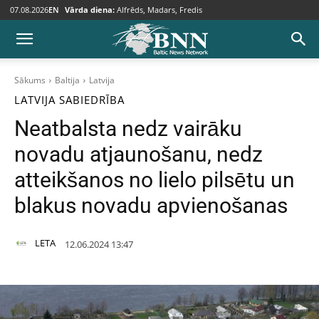
07.08.2026
EN
Vārda diena:
Alfrēds, Madars, Fredis
Sākums
Baltija
Latvija
LATVIJA
SABIEDRĪBA
Neatbalsta nedz vairāku
novadu atjaunošanu, nedz
atteikšanos no lielo pilsētu un
blakus novadu apvienošanas
LETA
12.06.2024 13:47