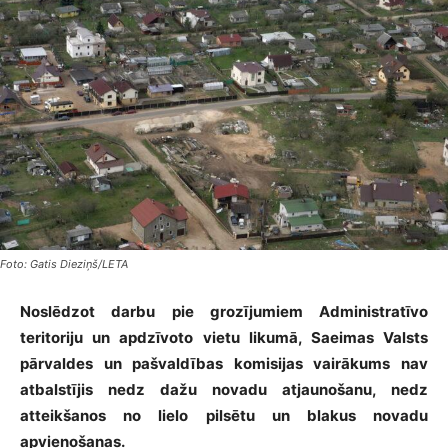
Foto: Gatis Dieziņš/LETA
Noslēdzot darbu pie grozījumiem Administratīvo
teritoriju un apdzīvoto vietu likumā, Saeimas Valsts
pārvaldes un pašvaldības komisijas vairākums nav
atbalstījis nedz dažu novadu atjaunošanu, nedz
atteikšanos no lielo pilsētu un blakus novadu
apvienošanas.