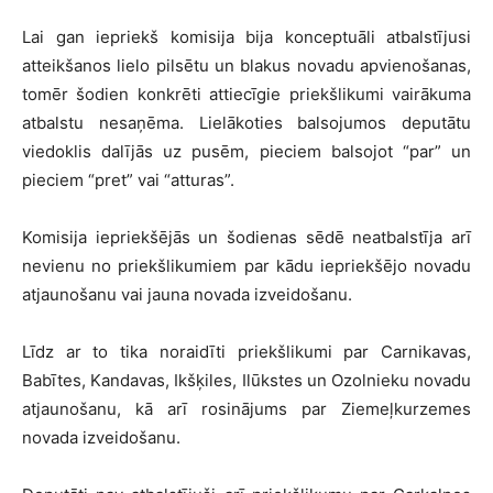
Lai gan iepriekš komisija bija konceptuāli atbalstījusi
atteikšanos lielo pilsētu un blakus novadu apvienošanas,
tomēr šodien konkrēti attiecīgie priekšlikumi vairākuma
atbalstu nesaņēma. Lielākoties balsojumos deputātu
viedoklis dalījās uz pusēm, pieciem balsojot “par” un
pieciem “pret” vai “atturas”.
Komisija iepriekšējās un šodienas sēdē neatbalstīja arī
nevienu no priekšlikumiem par kādu iepriekšējo novadu
atjaunošanu vai jauna novada izveidošanu.
Līdz ar to tika noraidīti priekšlikumi par Carnikavas,
Babītes, Kandavas, Ikšķiles, Ilūkstes un Ozolnieku novadu
atjaunošanu, kā arī rosinājums par Ziemeļkurzemes
novada izveidošanu.