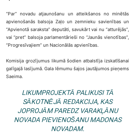
“Par” novadu atjaunošanu un atteikšanos no minētās
apvienošanās balsoja Zaļo un zemnieku savienības un
“Apvienotā saraksta” deputāti, savukārt vai nu “atturējās”,
vai “pret” balsoja parlamentārieši no “Jaunās vienotības”,
“Progresīvajiem” un Nacionālās apvienības.
Komisija grozījumus likumā šodien atbalstīja izskatīšanai
galīgajā lasījumā. Gala lēmumu šajos jautājumos pieņems
Saeima.
LIKUMPROJEKTĀ PALIKUSI TĀ
SĀKOTNĒJĀ REDAKCIJA, KAS
JOPROJĀM PAREDZ VARAKĻĀNU
NOVADA PIEVIENOŠANU MADONAS
NOVADAM.