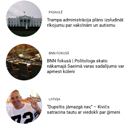
PASAULĒ
Trampa administrācija plāno izsludināt
rīkojumu par vakcīnām un autismu
BNN FOKUSĀ
BNN fokusā | Politologa skats:
nākamajā Saeimā varas sadalījums var
apmest kūleni
LATVIJA
“Dupsītis jāmazgā nav,” – Kivičs
satracina tautu ar viedokli par ģimeni