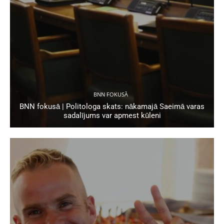
BNN FOKUSĀ
BNN fokusā | Politologa skats: nākamajā Saeimā varas
sadalījums var apmest kūleni