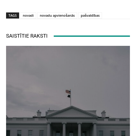
TAGS
novadi
novadu apvienošanās
pašvaldības
SAISTĪTIE RAKSTI