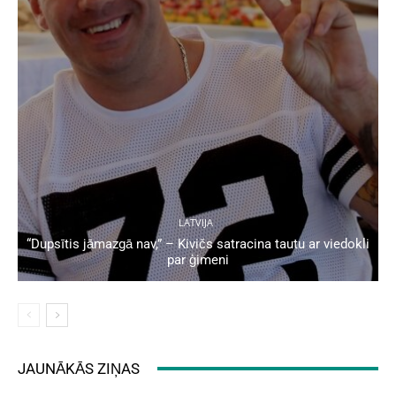
LATVIJA
“Dupsītis jāmazgā nav,” – Kivičs satracina tautu ar viedokli
par ģimeni
JAUNĀKĀS ZIŅAS