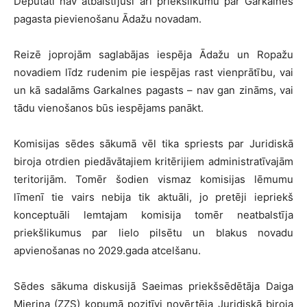
Deputāti nav atbalstījuši arī priekšlikumu par Garkalnes
pagasta pievienošanu Ādažu novadam.
Reizē joprojām saglabājas iespēja Ādažu un Ropažu
novadiem līdz rudenim pie iespējas rast vienprātību, vai
un kā sadalāms Garkalnes pagasts – nav gan zināms, vai
tādu vienošanos būs iespējams panākt.
Komisijas sēdes sākumā vēl tika spriests par Juridiskā
biroja otrdien piedāvātajiem kritērijiem administratīvajām
teritorijām. Tomēr šodien vismaz komisijas lēmumu
līmenī tie vairs nebija tik aktuāli, jo pretēji iepriekš
konceptuāli lemtajam komisija tomēr neatbalstīja
priekšlikumus par lielo pilsētu un blakus novadu
apvienošanas no 2029.gada atcelšanu.
Sēdes sākuma diskusijā Saeimas priekšsēdētāja Daiga
Mieriņa (ZZS) kopumā pozitīvi novērtēja Juridiskā biroja